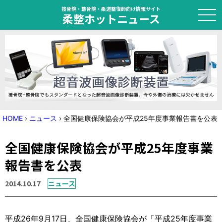
接骨院・整骨院・柔道整復師向け情報サイト
柔整ホットニュース
HOME
トピック
ニュース
HOME
›
ニュース
›
全国健康保険協会が平成25年度事業報告書を公表
特集
全国健康保険協会が平成25年度事業
国家試験対策
報告書を公表
学会・セミナー情報
2014.10.17
ニュース
プライバシーポリシー
サイトマップ
平成26年9月17日、全国健康保険協会が「平成25年度事業