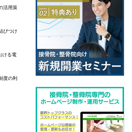
の活用策
結びつけ
おける電
制度の利