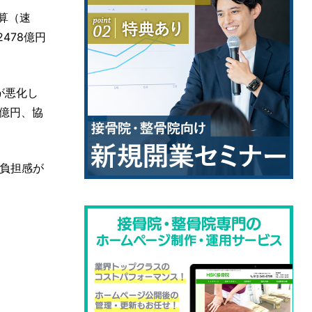
算（速
478億円
が悪化し
9億円、協
負担感が