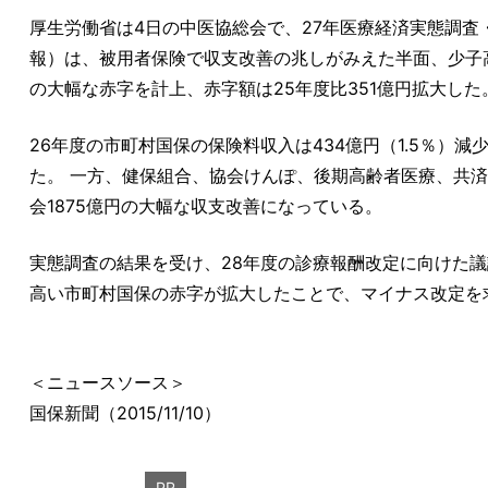
厚生労働省は4日の中医協総会で、27年医療経済実態調査
報）は、被用者保険で収支改善の兆しがみえた半面、少子高
の大幅な赤字を計上、赤字額は25年度比351億円拡大した
26年度の市町村国保の保険料収入は434億円（1.5％）減
た。 一方、健保組合、協会けんぽ、後期高齢者医療、共済
会1875億円の大幅な収支改善になっている。
実態調査の結果を受け、28年度の診療報酬改定に向けた
高い市町村国保の赤字が拡大したことで、マイナス改定を
＜ニュースソース＞
国保新聞（2015/11/10）
PR