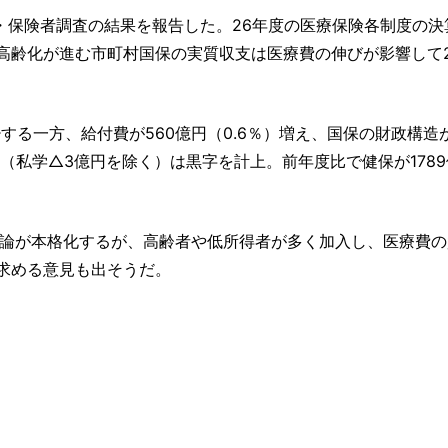
・保険者調査の結果を報告した。26年度の医療保険各制度の決
齢化が進む市町村国保の実質収支は医療費の伸びが影響して2
。
少する一方、給付費が560億円（0.6％）増え、国保の財政構造
（私学△3億円を除く）は黒字を計上。前年度比で健保が178
議論が本格化するが、高齢者や低所得者が多く加入し、医療費の
求める意見も出そうだ。