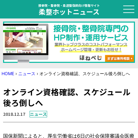
接骨院・整骨院・柔道整復師向け情報サイト
柔整ホットニュース
HOME
トピック
ニュース
HOME
›
ニュース
›
オンライン資格確認、スケジュール後ろ倒しへ
特集
オンライン資格確認、スケジュール
国家試験対策
後ろ倒しへ
学会・セミナー情報
2018.12.17
ニュース
プライバシーポリシー
サイトマップ
国保新聞によると、厚生労働省は6日の社会保障審議会医療