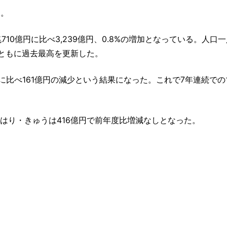
た。
兆710億円に比べ3,239億円、0.8%の増加となっている。人口
りともに過去最高を更新した。
億円に比べ161億円の減少という結果になった。これで7年連続で
、はり・きゅうは416億円で前年度比増減なしとなった。