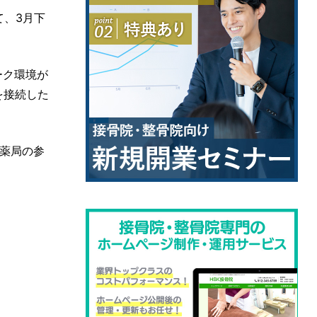
て、3月下
ーク環境が
を接続した
薬局の参