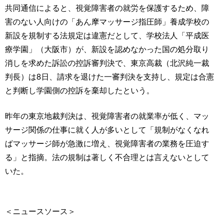
運営元
お問い合わせ
共同通信によると、視覚障害者の就労を保護するため、障
害のない人向けの「あん摩マッサージ指圧師」養成学校の
新設を規制する法規定は違憲だとして、学校法人「平成医
療学園」（大阪市）が、新設を認めなかった国の処分取り
消しを求めた訴訟の控訴審判決で、東京高裁（北沢純一裁
判長）は8日、請求を退けた一審判決を支持し、規定は合憲
と判断し学園側の控訴を棄却したという。
昨年の東京地裁判決は、視覚障害者の就業率が低く、マッ
サージ関係の仕事に就く人が多いとして「規制がなくなれ
ばマッサージ師が急激に増え、視覚障害者の業務を圧迫す
る」と指摘。法の規制は著しく不合理とは言えないとして
いた。
＜ニュースソース＞