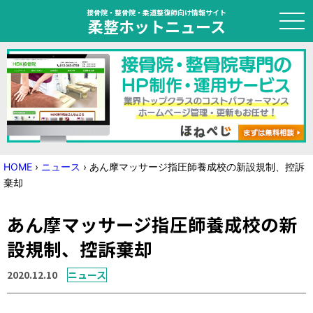
接骨院・整骨院・柔道整復師向け情報サイト
柔整ホットニュース
HOME
トピック
ニュース
HOME
›
ニュース
›
あん摩マッサージ指圧師養成校の新設規制、控訴
棄却
特集
あん摩マッサージ指圧師養成校の新
国家試験対策
設規制、控訴棄却
学会・セミナー情報
2020.12.10
ニュース
プライバシーポリシー
サイトマップ