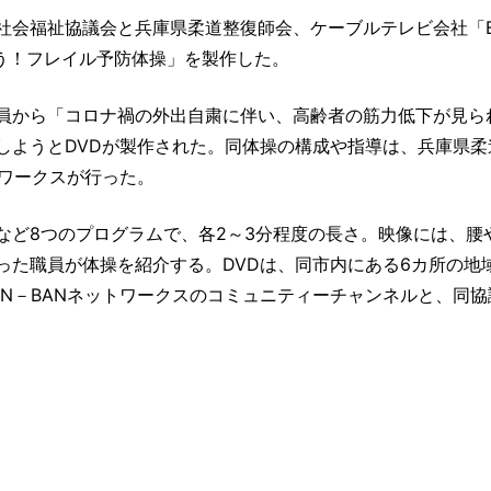
社会福祉協議会と兵庫県柔道整復師会、ケーブルテレビ会社「B
ろう！フレイル予防体操」を製作した。
員から「コロナ禍の外出自粛に伴い、高齢者の筋力低下が見ら
しようとDVDが製作された。同体操の構成や指導は、兵庫県柔
トワークスが行った。
など8つのプログラムで、各2～3分程度の長さ。映像には、腰
った職員が体操を紹介する。DVDは、同市内にある6カ所の地
N－BANネットワークスのコミュニティーチャンネルと、同協