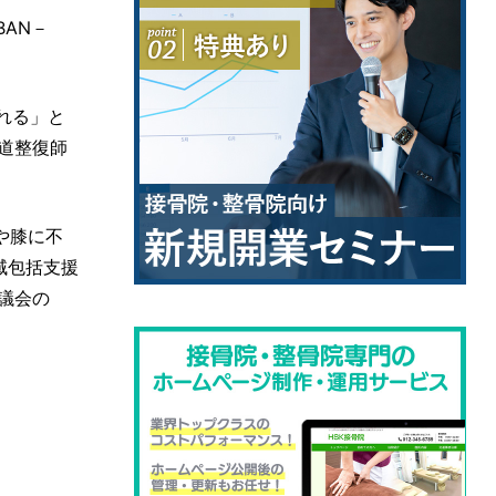
AN－
れる」と
道整復師
や膝に不
域包括支援
議会の