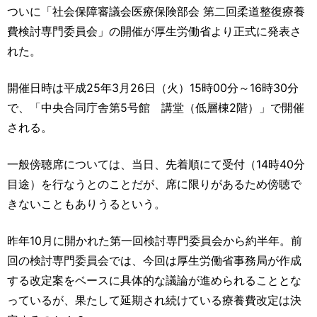
運営元
お問い合わせ
ついに「社会保障審議会医療保険部会 第二回柔道整復療養
費検討専門委員会」の開催が厚生労働省より正式に発表さ
れた。
開催日時は平成25年3月26日（火）15時00分～16時30分
で、「中央合同庁舎第5号館 講堂（低層棟2階）」で開催
される。
一般傍聴席については、当日、先着順にて受付（14時40分
目途）を行なうとのことだが、席に限りがあるため傍聴で
きないこともありうるという。
昨年10月に開かれた第一回検討専門委員会から約半年。前
回の検討専門委員会では、今回は厚生労働省事務局が作成
する改定案をベースに具体的な議論が進められることとな
っているが、果たして延期され続けている療養費改定は決