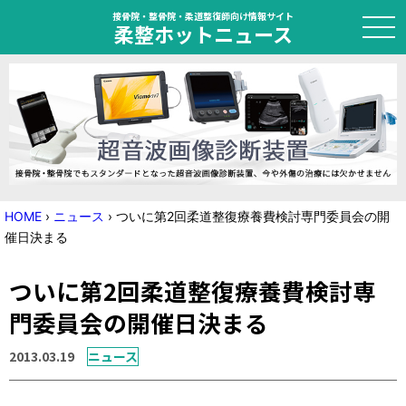
接骨院・整骨院・柔道整復師向け情報サイト
柔整ホットニュース
HOME
トピック
ニュース
HOME
›
ニュース
›
ついに第2回柔道整復療養費検討専門委員会の開
催日決まる
特集
ついに第2回柔道整復療養費検討専
国家試験対策
門委員会の開催日決まる
学会・セミナー情報
2013.03.19
ニュース
プライバシーポリシー
サイトマップ