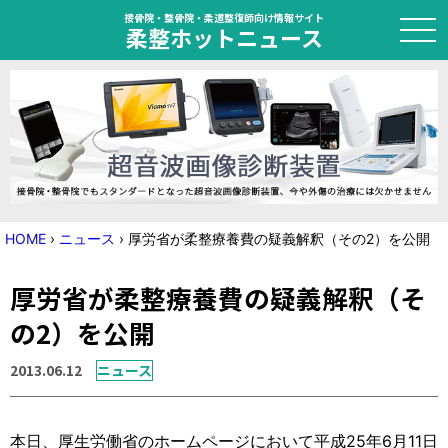
接骨院・整骨院・柔道整復師向け情報サイト
柔整ホットニュース
HOME
トピック
ニュース
HOME
›
ニュース
›
厚労省が柔整療養費の疑義解釈（その2）を公開
特集
厚労省が柔整療養費の疑義解釈（そ
国家試験対策
の2）を公開
学会・セミナー情報
2013.06.12
ニュース
プライバシーポリシー
サイトマップ
本日、厚生労働省のホームページにおいて平成25年6月11日