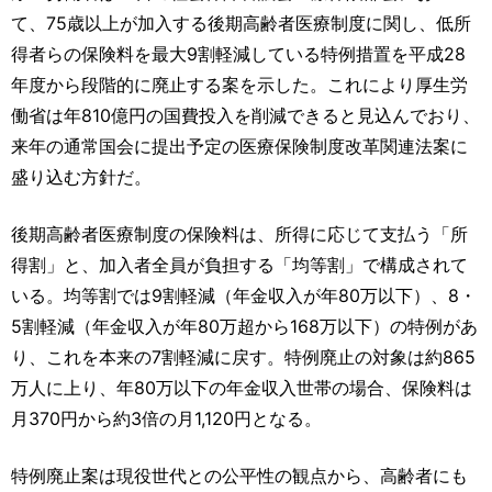
運営元
お問い合わせ
て、75歳以上が加入する後期高齢者医療制度に関し、低所
得者らの保険料を最大9割軽減している特例措置を平成28
年度から段階的に廃止する案を示した。これにより厚生労
働省は年810億円の国費投入を削減できると見込んでおり、
来年の通常国会に提出予定の医療保険制度改革関連法案に
盛り込む方針だ。
後期高齢者医療制度の保険料は、所得に応じて支払う「所
得割」と、加入者全員が負担する「均等割」で構成されて
いる。均等割では9割軽減（年金収入が年80万以下）、8・
5割軽減（年金収入が年80万超から168万以下）の特例があ
り、これを本来の7割軽減に戻す。特例廃止の対象は約865
万人に上り、年80万以下の年金収入世帯の場合、保険料は
月370円から約3倍の月1,120円となる。
特例廃止案は現役世代との公平性の観点から、高齢者にも