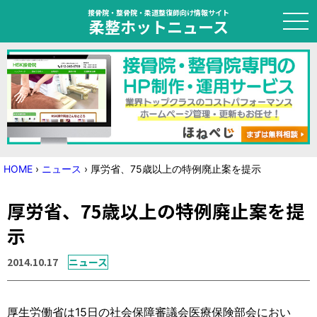
接骨院・整骨院・柔道整復師向け情報サイト
柔整ホットニュース
HOME
トピック
ニュース
HOME
›
ニュース
›
厚労省、75歳以上の特例廃止案を提示
特集
厚労省、75歳以上の特例廃止案を提
国家試験対策
示
学会・セミナー情報
2014.10.17
ニュース
プライバシーポリシー
サイトマップ
厚生労働省は15日の社会保障審議会医療保険部会におい