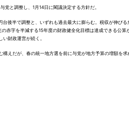
ら与党と調整し、1月14日に閣議決定する方針だ。
兆円台後半で調整と、いずれも過去最大に膨らむ。税収が伸びる
支の赤字を半減する15年度の財政健全化目標は達成できる公算
しい財政運営が続く。
む構えだが、春の統一地方選を前に与党が地方予算の増額を求