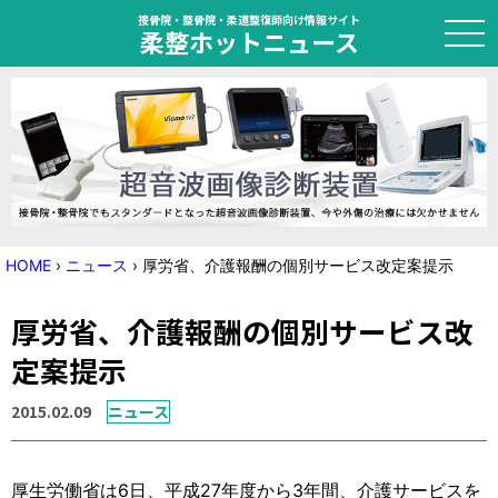
接骨院・整骨院・柔道整復師向け情報サイト
柔整ホットニュース
HOME
トピック
ニュース
HOME
›
ニュース
›
厚労省、介護報酬の個別サービス改定案提示
特集
厚労省、介護報酬の個別サービス改
国家試験対策
定案提示
学会・セミナー情報
2015.02.09
ニュース
プライバシーポリシー
サイトマップ
厚生労働省は6日、平成27年度から3年間、介護サービスを