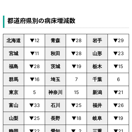
都道府県別の病床増減数
北海道
▼12
青森
▼28
岩手
▼29
宮城
▼11
秋田
▼28
山形
▼23
福島
▼28
茨城
▼19
栃木
▼15
群馬
▼16
埼玉
7
千葉
6
東京
5
神奈川
15
新潟
▼21
富山
▼33
石川
▼25
福井
▼26
山梨
▼25
長野
▼18
岐阜
▼19
静岡
▼22
愛知
▼ 2
三重
▼21