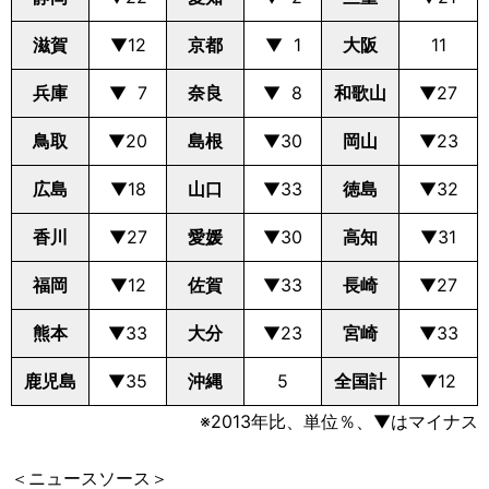
滋賀
▼12
京都
▼ 1
大阪
11
兵庫
▼ 7
奈良
▼ 8
和歌山
▼27
鳥取
▼20
島根
▼30
岡山
▼23
広島
▼18
山口
▼33
徳島
▼32
香川
▼27
愛媛
▼30
高知
▼31
福岡
▼12
佐賀
▼33
長崎
▼27
熊本
▼33
大分
▼23
宮崎
▼33
鹿児島
▼35
沖縄
5
全国計
▼12
※2013年比、単位％、▼はマイナス
＜ニュースソース＞