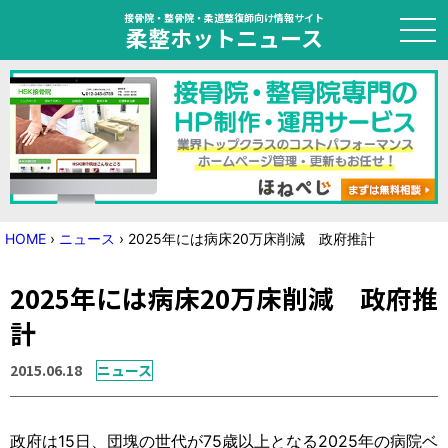
接骨院・整骨院・柔道整復師向け情報サイト
柔整ホットニュース
HOME
トピック
ニュース
HOME
›
ニュース
›
2025年には病床20万床削減 政府推計
特集
2025年には病床20万床削減 政府推
国家試験対策
計
学会・セミナー情報
2015.06.18
ニュース
プライバシーポリシー
サイトマップ
政府は15日、団塊の世代が75歳以上となる2025年の病院ベ