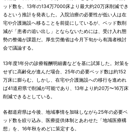
運営元
お問い合わせ
ッド数を、13年の134万7000床より最大約20万床削減でき
るという推計を発表した。入院治療の必要性が低い人は在
宅や介護施設へ移ることを前提にしているが、ベッド数削
減が「患者の追い出し」とならないためには、受け入れ態
勢の整備が課題だ。厚生労働省は今月下旬から有識者検討
会で議論する。
13年度1年分の診療報酬明細書などを基に試算した。対策を
せずに高齢化が進んだ場合、25年の必要ベッド数は約152
万床に膨らむ。しかし、在宅や介護施設への移行を進めれ
ば41道府県で削減が可能であり、13年より約20万〜16万床
削減できるとしている。
各都道府県は今後、地域事情を加味しながら25年の必要ベ
ッド数を絞り込み、医療提供体制とあわせた「地域医療構
想」を、16年秋をめどに策定する。