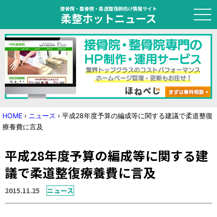
接骨院・整骨院・柔道整復師向け情報サイト
柔整ホットニュース
HOME
トピック
ニュース
HOME
›
ニュース
›
平成28年度予算の編成等に関する建議で柔道整復
療養費に言及
特集
平成28年度予算の編成等に関する建
国家試験対策
議で柔道整復療養費に言及
学会・セミナー情報
2015.11.25
ニュース
プライバシーポリシー
サイトマップ