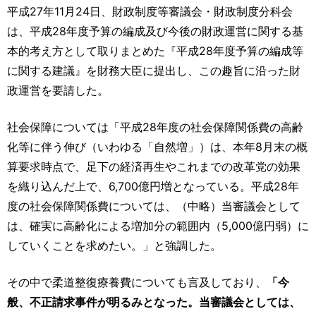
運営元
お問い合わせ
平成27年11月24日、財政制度等審議会・財政制度分科会
は、平成28年度予算の編成及び今後の財政運営に関する基
本的考え方として取りまとめた『平成28年度予算の編成等
に関する建議』を財務大臣に提出し、この趣旨に沿った財
政運営を要請した。
社会保障については「平成28年度の社会保障関係費の高齢
化等に伴う伸び（いわゆる「自然増」）は、本年8月末の概
算要求時点で、足下の経済再生やこれまでの改革党の効果
を織り込んだ上で、6,700億円増となっている。平成28年
度の社会保障関係費については、（中略）当審議会として
は、確実に高齢化による増加分の範囲内（5,000億円弱）に
していくことを求めたい。」と強調した。
その中で柔道整復療養費についても言及しており、
「今
般、不正請求事件が明るみとなった。当審議会としては、