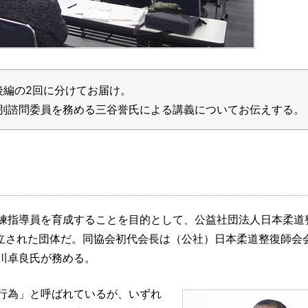
後編の2回に分けてお届け。
別諮問委員を務める三谷誉氏による講義についてお伝えする。
練指導員を育成することを目的として、公益社団法人日本柔道
に設立された団体だ。同協会初代会長は（公社）日本柔道整復師会
川卓良氏が務める。
行為」と呼ばれているが、いずれ