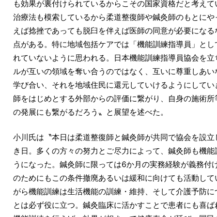
も効果が裏付けられているからこその国家資格だと考えて
治療法も模索しているから柔道整復師や鍼灸師のもとにや
えば捻挫であっても脱臼を伴えば医師の同意が必要になる
点がある。特に地域包括ケアでは「機能訓練指導員」とし
れていないように思われる。日本機能訓練指導員協会を立
ルが互いの領域を奪い合うのではなく、互いに尊重しあい
学び合い、それを地域住民に還元していけるようにしてい
師をはじめとする外部からの評価に繋がり、自身の施術所
の発展にも繋がるだろう〟と展望を述べた。
小川氏は〝本日は柔道整復師と鍼灸師が共同で協会を設立
き日。多くの方々の努力とご尽力によって、鍼灸師も機能
うになった。鍼灸師に限っては6か月の実務経験が義務付
のためにもこの条件撤廃あるいは緩和に向けても活動して
がら機能訓練は生活機能の訓練・維持、そして介護予防に
とは必ず役に立つ。鍼灸臨床に活かすことで患者にも喜ば