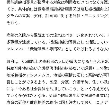
機能訓練指導員が指導する対象は利用者だけではなく介護
ては、具体的には個別機能訓練計画書又は運動器機能向上
グラムの立案・実施、計画書に対する評価・モニタリング
を行う。
病院の入院から退院までの流れはパターン化されていて、
多職種が連携している。機能訓練指導員として活動してい
ァレンスに「機能訓練の専門家」として呼ばれるような人
政府は、65歳以上の高齢者の人口が最大になるとされる2
持続可能性の高い介護提供体制の構築などが課題として挙
地域包括ケアシステムは、地域の実情に応じて高齢者が可
営むことができるよう、医療、介護、介護予防、住まい及
には『今ある社会資源を活用していこう』という考え方が
ていくかが課題となる。介護予防日常生活支援総合事業に
寿命の延伸と健康格差の縮小に国も注力しており、コメデ