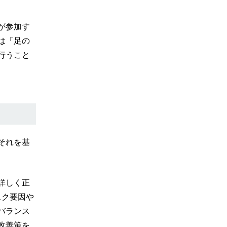
が参加す
は「足の
行うこと
それを基
詳しく正
スク要因や
バランス
改善策を