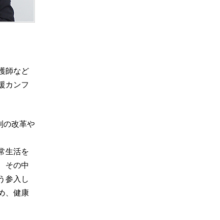
護師など
援カンフ
制の改革や
常生活を
、その中
う参入し
め、健康