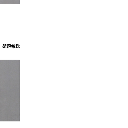
長
釜萢敏氏