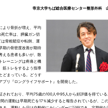
帝京大学ちば総合医療センター整形外科
山
により骨折が増え、平均
の死亡率は、膵臓ガン切
ては骨粗鬆症や転倒、運
早期の骨密度改善が期待
考える患者も多いが、散
トレーニングは疼痛と機
、筋トレをするよう指導
にとどまっている。どうす
アプリ『ロングライフサポート』を開発した。
されており、平均75歳の100人中95人から好評価を得てい
間の運動は早期死亡を17％減少すると報告されているが、こ
できる。運動した日は自動的にカレンダーに記録でき、定期的な