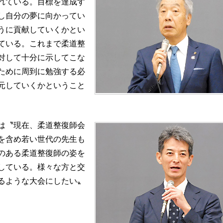
れている。目標を達成す
し自分の夢に向かってい
うに貢献していくかとい
ている。これまで柔道整
対して十分に示してこな
ために周到に勉強する必
元していくかということ
は〝現在、柔道整復師会
を含め若い世代の先生も
のある柔道整復師の姿を
している。様々な方と交
るような大会にしたい〟