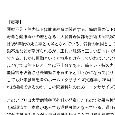
【概要】
運動不足・筋力低下は健康寿命に関連する。筋肉量の低下
寿命と健康寿命の差となる。大腿骨近位部骨折術後5年後
除後5年後の死亡率と同等とされている。骨折の原因とし
動不足などが挙げられるが、正しい服薬と正しい筋トレで
できる。しかし運動というと散歩だけをしていればいいと
歩だけでは筋トレとしては不十分である。筋トレ・持久力
能障害を改善させ長期効果を有すると明らかになっており
しても外来腰痛患者のホームエクササイズ実施率は26%
れば継続できるのか。この問題解決のため、エクササイズ
このアプリは大学病院整形外科が発案したもので効果も検証
も確認済で、疼痛があっても運動可能となっている。週1時
10分の動画を見ながら毎日運動を行うことで目標を達成