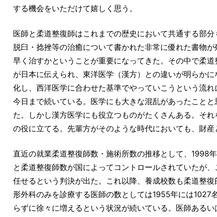
する機会をいただけて嬉しく思う。
医師と柔道整復師はこれまでの歴史において共通する部分
脱臼・捻挫等の治癒について書かれた非常に優れた書物が
早く治すかということが重要になってきた。その中で柔道
が日本に伝えられ、東洋医学（漢方）との違いが明らかに
化し、西洋医学に合わせた基準でやっていこうという流れ
今日まで続いている。医学にも大きな混乱があったことと
た。しかし漢方医学にも役立つものがたくさんある。それ
の役に立てる。先輩方がそのような時代においても、財産
直近の就業柔道整復師数・施術所数の推移として、1998
と柔道整復師数が国によってコントロールされていたが、
任せるという判決が出た。これ以降、養成校数も柔道整復
形外科のみを診療する医師の数としては1955年には1027名
らずに徐々に増えるという状況が続いている。医師あるい