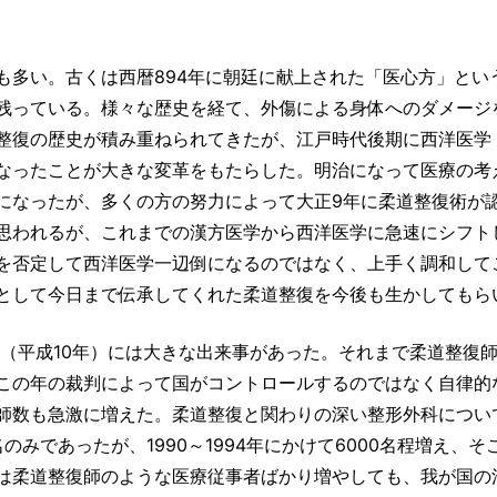
も多い。古くは西暦894年に朝廷に献上された「医心方」とい
残っている。様々な歴史を経て、外傷による身体へのダメージ
整復の歴史が積み重ねられてきたが、江戸時代後期に西洋医学
なったことが大きな変革をもたらした。明治になって医療の考
になったが、多くの方の努力によって大正9年に柔道整復術が
思われるが、これまでの漢方医学から西洋医学に急速にシフト
を否定して西洋医学一辺倒になるのではなく、上手く調和して
として今日まで伝承してくれた柔道整復を今後も生かしてもら
年（平成10年）には大きな出来事があった。それまで柔道整復
この年の裁判によって国がコントロールするのではなく自律的
師数も急激に増えた。柔道整復と関わりの深い整形外科につい
のみであったが、1990～1994年にかけて6000名程増え、そ
は柔道整復師のような医療従事者ばかり増やしても、我が国の