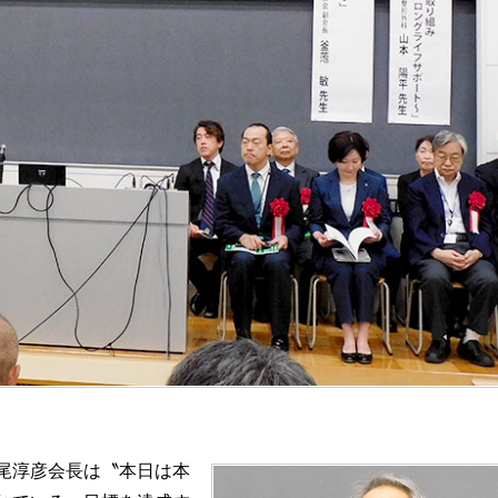
尾淳彦会長は〝本日は本