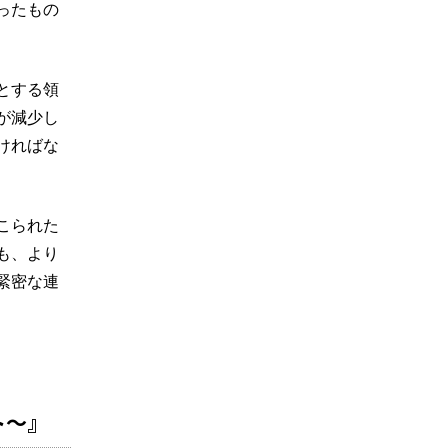
ったもの
とする領
が減少し
ければな
こられた
も、より
緊密な連
ト～』