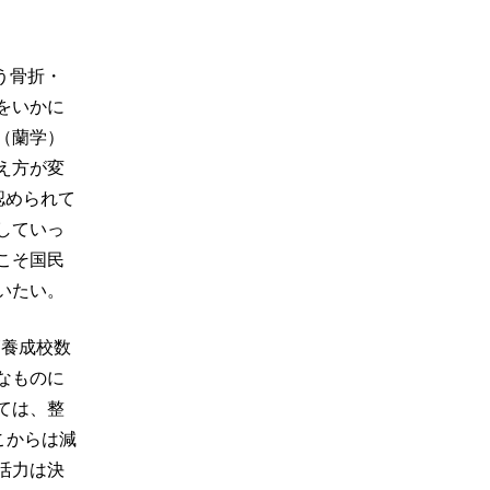
う骨折・
をいかに
（蘭学）
え方が変
認められて
していっ
こそ国民
いたい。
師養成校数
なものに
ては、整
こからは減
活力は決