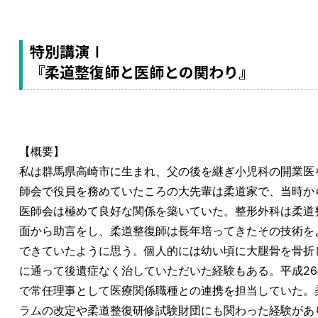
特別講演Ⅰ
『柔道整復師と医師との関わり』
【概要】
私は群馬県高崎市に生まれ、父の後を継ぎ小児科の開業医
師会で役員を務めていたころの大先輩は柔道家で、当時か
医師会は極めて良好な関係を築いていた。整形外科は柔道
面から助言をし、柔道整復師は長年培ってきたその技術を
できていたように思う。個人的には幼い頃に大腿骨を骨折
に通って後遺症なく治していただいた経験もある。平成2
で常任理事として医療関係職種との連携を担当していた。
ラムの改定や柔道整復研修試験財団にも関わった経験があ