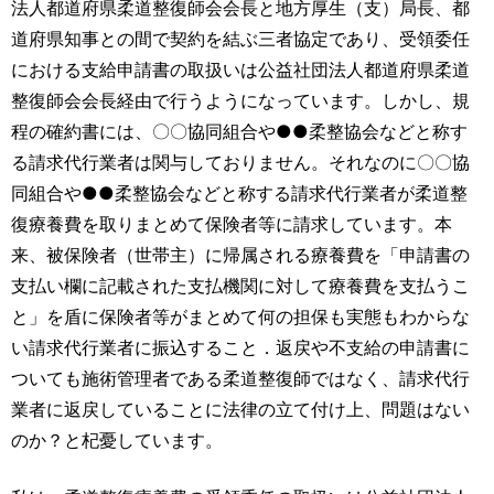
法人都道府県柔道整復師会会長と地方厚生（支）局長、都
道府県知事との間で契約を結ぶ三者協定であり、受領委任
における支給申請書の取扱いは公益社団法人都道府県柔道
整復師会会長経由で行うようになっています。しかし、規
程の確約書には、〇〇協同組合や●●柔整協会などと称す
る請求代行業者は関与しておりません。それなのに〇〇協
同組合や●●柔整協会などと称する請求代行業者が柔道整
復療養費を取りまとめて保険者等に請求しています。本
来、被保険者（世帯主）に帰属される療養費を「申請書の
支払い欄に記載された支払機関に対して療養費を支払うこ
と」を盾に保険者等がまとめて何の担保も実態もわからな
い請求代行業者に振込すること．返戻や不支給の申請書に
ついても施術管理者である柔道整復師ではなく、請求代行
業者に返戻していることに法律の立て付け上、問題はない
のか？と杞憂しています。