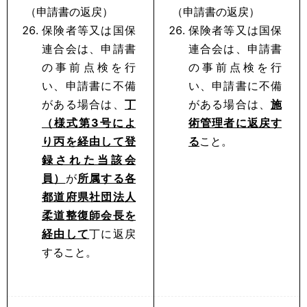
（申請書の返戻）
（申請書の返戻）
保険者等又は国保
保険者等又は国保
連合会は、申請書
連合会は、申請書
の事前点検を行
の事前点検を行
い、申請書に不備
い、申請書に不備
がある場合は、
丁
がある場合は、
施
（様式第3号によ
術管理者に返戻す
り丙を経由して登
る
こと。
録された当該会
員）
が
所属する各
都道府県社団法人
柔道整復師会長を
経由して
丁に返戻
すること。