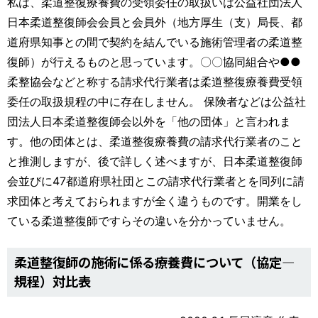
私は、柔道整復療養費の受領委任の取扱いは公益社団法人
日本柔道整復師会会員と会員外（地方厚生（支）局長、都
道府県知事との間で契約を結んでいる施術管理者の柔道整
復師）が行えるものと思っています。〇〇協同組合や●●
柔整協会などと称する請求代行業者は柔道整復療養費受領
委任の取扱規程の中に存在しません。 保険者などは公益社
団法人日本柔道整復師会以外を「他の団体」と言われま
す。他の団体とは、柔道整復療養費の請求代行業者のこと
と推測しますが、後で詳しく述べますが、日本柔道整復師
会並びに47都道府県社団とこの請求代行業者とを同列に請
求団体と考えておられますが全く違うものです。開業をし
ている柔道整復師ですらその違いを分かっていません。
柔道整復師の施術に係る療養費について（協定―
規程）対比表