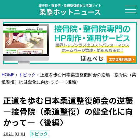
接骨院・整骨院・柔道整復師向け情報サイト
柔整ホットニュース
HOME
トピック
ニュース
HOME
›
トピック
›
正道を歩む日本柔道整復師会の逆襲―接骨院（柔
道整復）の健全化に向かって―〈後編〉
特集
正道を歩む日本柔道整復師会の逆襲
国家試験対策
―接骨院（柔道整復）の健全化に向
学会・セミナー情報
かって―〈後編〉
プライバシーポリシー
サイトマップ
2021.03.01
トピック