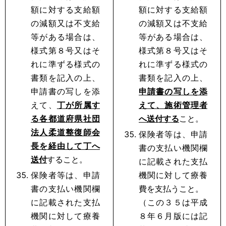
額に対する支給額
額に対する支給額
の減額又は不支給
の減額又は不支給
等がある場合は、
等がある場合は、
様式第８号又はそ
様式第８号又はそ
れに準ずる様式の
れに準ずる様式の
書類を記入の上、
書類を記入の上、
申請書の写しを添
申請書の写しを添
えて、
丁が所属す
えて、施術管理者
る各都道府県社団
へ送付する
こと。
法人柔道整復師会
保険者等は、申請
長を経由して丁へ
書の支払い機関欄
送付
すること。
に記載された支払
保険者等は、申請
機関に対して療養
書の支払い機関欄
費を支払うこと。
に記載された支払
（この３５は平成
機関に対して療養
８年６月版には記