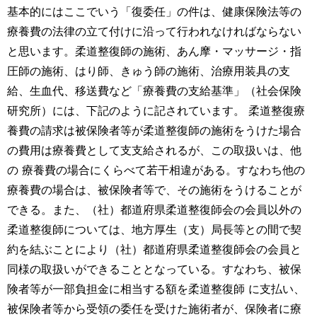
基本的にはここでいう「復委任」の件は、健康保険法等の
療養費の法律の立て付けに沿って行われなければならない
と思います。柔道整復師の施術、あん摩・マッサージ・指
圧師の施術、はり師、きゅう師の施術、治療用装具の支
給、生血代、移送費など「療養費の支給基準」（社会保険
研究所）には、下記のように記されています。 柔道整復療
養費の請求は被保険者等が柔道整復師の施術をうけた場合
の費用は療養費として⽀支給されるが、この取扱いは、他
の 療養費の場合にくらべて若干相違がある。すなわち他の
療養費の場合は、被保険者等で、その施術をうけることが
できる。また、（社）都道府県柔道整復師会の会員以外の
柔道整復師については、地方厚生（支）局長等との間で契
約を結ぶことにより（社）都道府県柔道整復師会の会員と
同様の取扱いができることとなっている。すなわち、被保
険者等が⼀部負担金に相当する額を柔道整復師 に支払い、
被保険者等から受領の委任を受けた施術者が、保険者に療