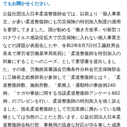
てもお聞かせください。
公益社団法人日本柔道整復師会では、以前より「個人事業
主」が多い柔道整復師にも労災保険の特別加入制度の適用
を要望してきました。国が勧める「働き方改革」や新型コ
ロナウイルス感染症拡大で労災保険に入れない個人事業主
などの課題が表面化した中、令和2年8月7日付工藤鉄男会
長名で厚労省労働基準局長宛に「柔道整復師を特別加入の
対象にすることへのニーズ」として要望書を提出しまし
た。その後、労働政策審議会労働条件分科会労災保険部会
に三橋裕之総務部長が参加して「柔道整復師とは？」「柔
道整復師数、施術所数」「業務上・通勤時の事故例240
例」「ケガや事故に関する当該柔道整復師アンケート662
例」のプレゼンを行い、柔道整復師の特別加入を強く訴え
ました。指名柔道整復師として労災医療に携わっている職
種としては当然のことだと思います。公益社団法人日本柔
道整復師会執行部、事務局の迅速な対応が功を奏した成果