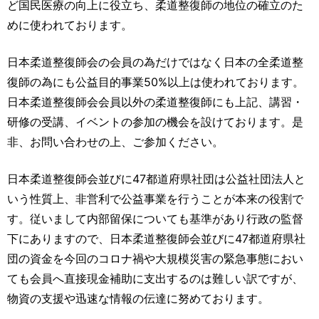
ど国民医療の向上に役立ち、柔道整復師の地位の確立のた
めに使われております。
日本柔道整復師会の会員の為だけではなく日本の全柔道整
復師の為にも公益目的事業50%以上は使われております。
日本柔道整復師会会員以外の柔道整復師にも上記、講習・
研修の受講、イベントの参加の機会を設けております。是
非、お問い合わせの上、ご参加ください。
日本柔道整復師会並びに47都道府県社団は公益社団法人と
いう性質上、非営利で公益事業を行うことが本来の役割で
す。従いまして内部留保についても基準があり行政の監督
下にありますので、日本柔道整復師会並びに47都道府県社
団の資金を今回のコロナ禍や大規模災害の緊急事態におい
ても会員へ直接現金補助に支出するのは難しい訳ですが、
物資の支援や迅速な情報の伝達に努めております。