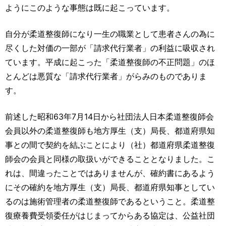
ようにこのような事態は既に起こっています。
自分が柔道整復師になり一生の職業として患者さんの為に
尽くした対価の一部が「請求代行業者」の利益に吸収され
ています。平成に起こった「柔道整復師の不正問題」のほ
とんどは悪質な「請求代行業者」がらみのものでありま
す。
前述した昭和63年7月14日から社団法人日本柔道整復師会
会員以外の柔道整復師も地方厚生（支）局長、都道府県知
事との間で契約を結ぶことにより（社）都道府県柔道整復
師会の会員と同様の取扱いができることとなりました。こ
れは、間違ったことではありませんが、確約書にあるよう
にその確約を地方厚生（支）局長、都道府県知事としてい
るのは施術管理者の柔道整復師であるということ。柔道整
復療養費受領委任がはじまってからある協定は、公益社団