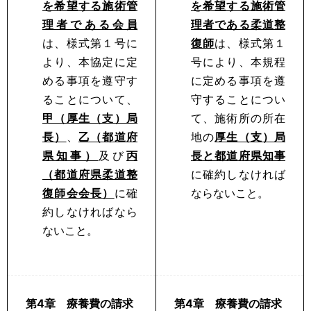
を希望する施術管
を希望する施術管
理者である会員
理者である柔道整
は、様式第１号に
復師
は、様式第１
より、本協定に定
号により、本規程
める事項を遵守す
に定める事項を遵
ることについて、
守することについ
甲（厚生（支）局
て、施術所の所在
長）
、
乙（都道府
地の
厚生（支）局
県知事）
及び
丙
長と都道府県知事
（都道府県柔道整
に確約しなければ
復師会会長）
に確
ならないこと。
約しなければなら
ないこと。
第4章 療養費の請求
第4章 療養費の請求