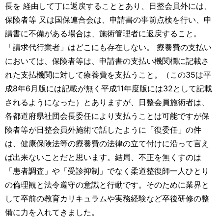
長を 経由して丁に返戻することとあり、⽇整会員外には、
保険者等 ⼜は国保連合会は、申請書の事前点検を行い、申
請書に不備がある場合は、施術管理者に返戻すること。
「請求代行業者」はどこにも存在しない。 療養費の支払い
においては、保険者等は、申請書の支払い機関欄に記載さ
れた支払機関に対して療養費を支払うこと。（この35は平
成8年6月版には記載が無く平成11年度版には32として記載
されるようになった）とありますが、日整会員施術者は、
各都道府県社団会長委任により支払うことは可能ですが保
険者等が日整会員外施術で話したように「復委任」の件
は、健康保険法等の療養費の法律の立て付けに沿って言え
ば出来ないことだと思います。結局、不正を無くすのは
「患者調査」や「受診抑制」でなく柔道整復師一人ひとり
の倫理観と法令遵守の意識と行動です。そのために業界と
して卒前の教育カリキュラムや実務経験など卒後研修の整
備に力を入れてきました。