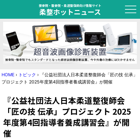
接骨院・整骨院・柔道整復師向け情報サイト
柔整ホットニュース
HOME
トピック
ニュース
HOME
›
トピック
›
『公益社団法人日本柔道整復師会「匠の技 伝承」
プロジェクト 2025年度第4回指導者養成講習会』が開催
特集
『公益社団法人日本柔道整復師会
国家試験対策
「匠の技 伝承」プロジェクト 2025
学会・セミナー情報
年度第4回指導者養成講習会』が開
プライバシーポリシー
サイトマップ
催