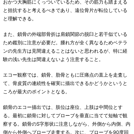
おかつ大胸筋にくっついているため、その筋力も踏まえる
と拮抗すると考えるべきであり、遠位骨片が転位している
と理解できる。
また、鎖骨の外端部骨折は肩鎖関節の脱臼と若干似ている
ため鑑別に注意が必要だ。腫れ方が全く異なるためベテラ
ンの先生方は見間違えることはないと思われるが、特に経
験の浅い先生は間違えないよう注意すること。
エコー観察では、鎖骨、肋骨ともに圧痛点の直上を走査し
て、骨皮質の連続性を確実に描出できるかどうかというと
ころが最大のポイントとなる。
鎖骨のエコー描出では、肢位は座位、上肢は中間位とす
る。最初に鎖骨に対してプローブを垂直に当てて短軸で観
察する。鎖骨のS字形状に注意しながら、外側から内側、内
側から外側へプローブ走査する。次に、プローブを90度回