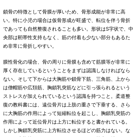
鎖骨の特徴として骨膜が厚いため、骨形成能が非常に高
い。特に小児の場合は仮骨形成が旺盛で、転位を伴う骨折
であっても自然整復されることも多い。形状はS字状で、中
央部は靭帯性支持もなく、筋の付着も少ない部分もあるた
め非常に骨折しやすい。
膜性骨化の場合、骨の周りに骨膜も含めて筋膜等が非常に
厚く存在しているということをまずは認識しなければなら
ない。そして下からは大胸筋や鎖骨下筋、三角筋、上から
は僧帽筋や広頚筋、胸鎖乳突筋などに引っ張られるという
ストレスが加えられているという認識を持つこと。柔道整
復の教科書には、遠位骨片は上肢の重さで下垂する、さら
に大胸筋の作用によって短縮転位を起こし、胸鎖乳突筋の
作用によって近位骨片は上方に転位すると書かれている。
しかし胸鎖乳突筋に上方転位させるほどの筋力はない。な