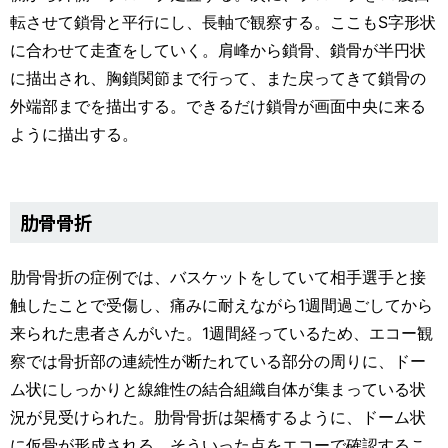
転させて鎖骨と平行にし、長軸で観察する。ここもS字形状
に合わせて走査をしていく。肩峰から鎖骨、鎖骨が半円状
に描出され、胸鎖関節まで行って、また戻ってきて鎖骨の
外端部までを描出する。できるだけ鎖骨が画面中央に来る
ように描出する。
肋骨骨折
肋骨骨折の症例では、バスケットをしていて相手選手と接
触したことで受傷し、痛みに耐えながら1週間過ごしてから
来られた患者さんがいた。1週間経っているため、エコー観
察では骨折部の連続性が断たれている部分の周りに、ドー
ム状にしっかりと線維性の結合組織自体が集まっている状
況が見受けられた。肋骨骨折は架橋するように、ドーム状
に仮骨が形成される。そういった点をエコーで確認するこ