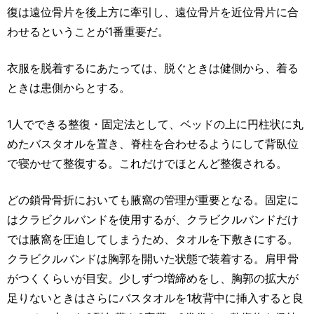
復は遠位骨片を後上方に牽引し、遠位骨片を近位骨片に合
わせるということが1番重要だ。
衣服を脱着するにあたっては、脱ぐときは健側から、着る
ときは患側からとする。
1人でできる整復・固定法として、ベッドの上に円柱状に丸
めたバスタオルを置き、脊柱を合わせるようにして背臥位
で寝かせて整復する。これだけでほとんど整復される。
どの鎖骨骨折においても腋窩の管理が重要となる。固定に
はクラビクルバンドを使用するが、クラビクルバンドだけ
では腋窩を圧迫してしまうため、タオルを下敷きにする。
クラビクルバンドは胸郭を開いた状態で装着する。肩甲骨
がつくくらいが目安。少しずつ増締めをし、胸郭の拡大が
足りないときはさらにバスタオルを1枚背中に挿入すると良