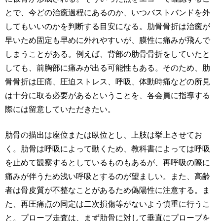
とで、今どの治癒過程にあるのか、いつバストバンドを外
してもいいのかを判断する目安になる。肋骨骨折は治癒が
早いため固定も早めに外れやすいが、膜性に痛みが飛んで
しまうことがある。例えば、背部の肋骨骨折をしていたと
しても、前胸部に痛みが出る可能性もある。そのため、肋
骨骨折は圧痛、圧迫ストレス、呼吸、体動時痛などの所見
は十分に取る必要があるということを、各会員に指導する
際には留意していただきたい。
肋骨の描出は座位または臥位とし、上肢は挙上させてお
く。肋骨は呼吸によって動くため、教科書によっては呼吸
を止めて観察するとしているものもあるが、再呼吸の際に
痛みが伴うため浅い呼吸とするのが望ましい。また、高齢
者は骨皮質が不整なことがあるため偽陽性に注意する。ま
た、再圧痛点の同定は二次損傷等がないよう慎重に行うこ
と。プローブ走査は、まず肋骨に対して垂直にプローブを