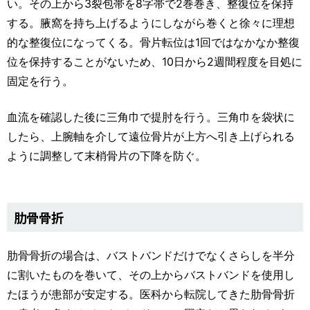
い。その上から3裂包帯を8字帯で2巻巻き、整復位を保持
する。腋窩を持ち上げるようにしながら巻くと徐々に理想
的な整復位になってくる。骨片転位は1回ではなかなか整復
位を保持することがないため、10日から2週間程度を目処に
固定を行う。
血流を確認した後に三角巾で提肘を行う。三角巾を袋状に
したら、上腕軸を介して遠位骨片が上方へ引き上げられる
ように調整して末梢骨片の下降を防ぐ。
肋骨骨折
肋骨骨折の場合は、バストバンドだけでなくさらしを半分
に割いたものを巻いて、その上からバストバンドを使用し
たほうが患部が安定する。医科から転院してきた肋骨骨折