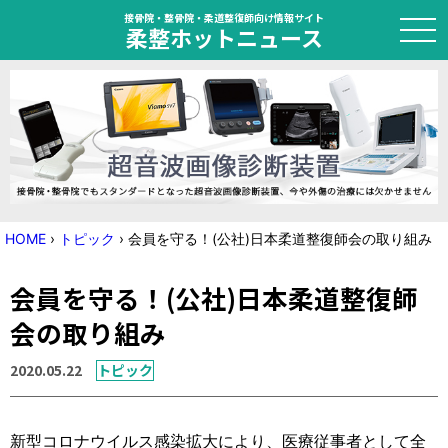
接骨院・整骨院・柔道整復師向け情報サイト
柔整ホットニュース
HOME
トピック
ニュース
HOME
›
トピック
›
会員を守る！(公社)日本柔道整復師会の取り組み
特集
会員を守る！(公社)日本柔道整復師
国家試験対策
会の取り組み
学会・セミナー情報
2020.05.22
トピック
プライバシーポリシー
サイトマップ
新型コロナウイルス感染拡大により、医療従事者として全