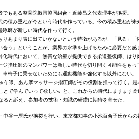
者でもある整骨院振興協同組合・近藤昌之代表理事が挨拶。
代の積み重ねが今という時代を作っている。今の積み重ねが未
磋琢磨が新しい時代を作って行く。
もりあまり表に出ていかないという特徴があるが、「見る」「
い合う」ということが、業界の水準を上げるために必要だと感
齢化時代において、無害な治療が提供できる柔道整復師、はり
ージ指圧師のマンパワーは新しい時代を切り開く可能性をもっ
、車椅子に乗せないためにも運動機能を強化する以外にない。
ゅう師、あん摩マッサージ指圧師がその役割を担って行く。是
ことで学んでいって欲しい〟と、これからの時代にますます柔
なると訴え、参加者の技術・知識の研鑽に期待を寄せた。
・中谷一馬氏が挨拶を行い、東京都知事の小池百合子氏からの