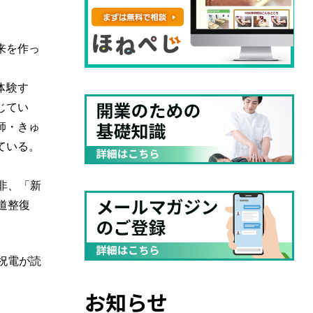
来を作っ
体験す
じてい
師・きゅ
ている。
非、「新
道整復
祝電が読
お知らせ