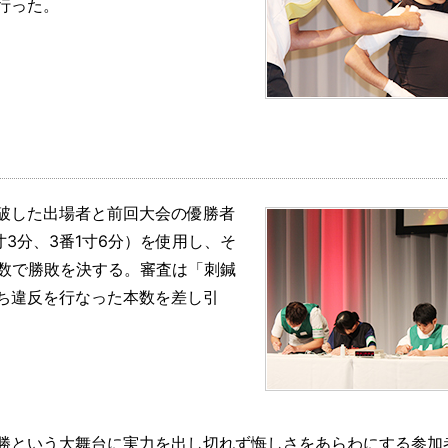
行った。
破した出場者と前回大会の優勝者
寸3分、3番1寸6分）を使用し、そ
鍼数で勝敗を決する。審査は「刺鍼
ち違反を行なった本数を差し引
勝という大舞台に実力を出し切れず悔しさをあらわにする参加