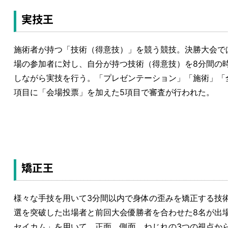
実技王
施術者が持つ「技術（得意技）」を競う競技。決勝大会で
場の参加者に対し、自分が持つ技術（得意技）を8分間の
しながら実技を行う。「プレゼンテーション」「施術」「
項目に「会場投票」を加えた5項目で審査が行われた。
矯正王
様々な手技を用いて3分間以内で身体の歪みを矯正する技
選を突破した出場者と前回大会優勝者を合わせた8名が出
セイカム」を用いて、正面、側面、ねじれの3つの視点か