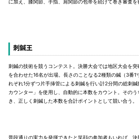
に加え、膝関節、手指、肩関節の包帯を続けて巻き審査を
刺鍼王
刺鍼の技術を競うコンテスト。決勝大会では地区大会を突
を合わせた16名が出場。長さのことなる2種類の鍼（3番1
れぞれ1分ずつ片手挿管による刺鍼を行い計2分間の総刺
カウンター」を使用し、自動的に本数をカウント。そのう
き、正しく刺鍼した本数を合計ポイントとして競い合う。
普段通りの実力を発揮できたと笑顔の参加者もいれば、決