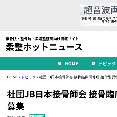
接骨院・整骨院・柔道整復師向け情報サイト
柔整ホットニュース
HOME
トピック
HOME
›
トピック
›
社団JB日本接骨師会 接骨臨床研修所 給付型
社団JB日本接骨師会 接骨
募集
2017.04.01
トピック