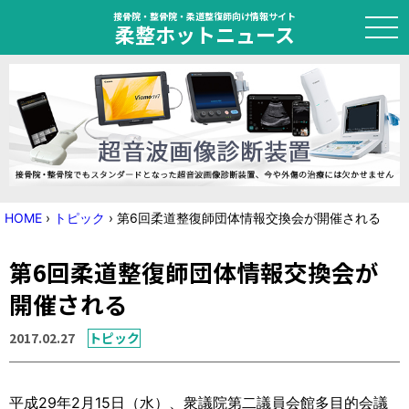
接骨院・整骨院・柔道整復師向け情報サイト
柔整ホットニュース
HOME
トピック
ニュース
HOME
›
トピック
›
第6回柔道整復師団体情報交換会が開催される
特集
第6回柔道整復師団体情報交換会が
国家試験対策
開催される
学会・セミナー情報
2017.02.27
トピック
プライバシーポリシー
サイトマップ
平成29年2月15日（水）、衆議院第二議員会館多目的会議