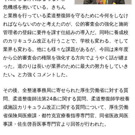
危機感を抱いている。きちん
と業務を行っている柔道整復師を守るために今何をしなけ
ればならないのかと考えたのが、公的審査会の強化と施術
管理者の登録に要件を課す仕組みの導入だ。同時に養成校
のカリキュラム改正も行うことで、学校も変わる、そして
業界も変わる。他にも様々な課題があるが、今回は来年度
から公的審査会の権限を強化する方向でようやく話が纏ま
った。道のりは長いが業界のために最大の努力をしていき
たい〟と力強くコメントした。
その後、全整連事務局に寄せられた厚生労働省に対する質
問、柔道整復師法第24条に関する質問、柔道整復師学校養
成施設カリキュラム改正に関する質問について、厚生労働
省保険局医療課・都竹克宜療養指導専門官、同省医政局医
事課・佐生啓吾医事専門官より回答が行われた。