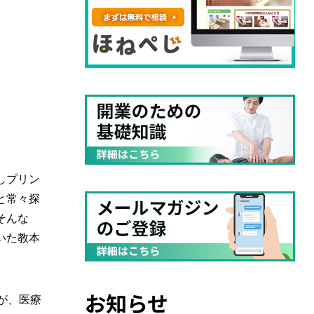
しプリン
と常々探
そんな
いた教本
お知らせ
が、医療