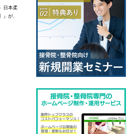
）日本柔
】』が、