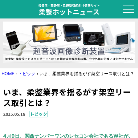
接骨院・整骨院・柔道整復師向け情報サイト
柔整ホットニュース
HOME
トピック
ニュース
HOME
›
トピック
›
いま、柔整業界を揺るがす架空リース取引とは？
特集
いま、柔整業界を揺るがす架空リー
国家試験対策
ス取引とは？
学会・セミナー情報
2015.05.18
トピック
プライバシーポリシー
サイトマップ
4月9日、関西ナンバーワンのレセコン会社であるW社が、