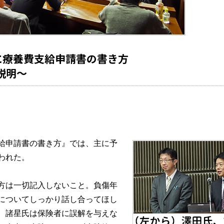
に療養費支給申請書の書き方
説明～
給申請書の書き方』では、主に予
われた。
方は一切記入しないこと。負傷年
についてしっかり話し合ってほし
、諸星氏は保険者に誤解を与えな