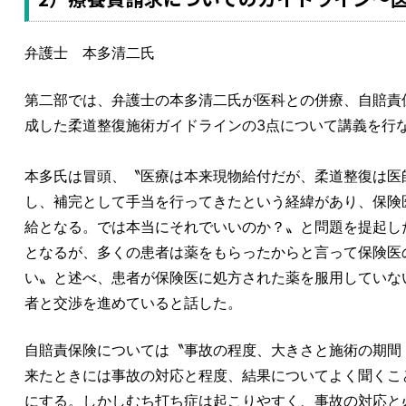
弁護士 本多清二氏
第二部では、弁護士の本多清二氏が医科との併療、自賠責
成した柔道整復施術ガイドラインの3点について講義を行
本多氏は冒頭、〝医療は本来現物給付だが、柔道整復は医
し、補完として手当を行ってきたという経緯があり、保険
給となる。では本当にそれでいいのか？〟と問題を提起し
となるが、多くの患者は薬をもらったからと言って保険医
い〟と述べ、患者が保険医に処方された薬を服用していな
者と交渉を進めていると話した。
自賠責保険については〝事故の程度、大きさと施術の期間
来たときには事故の対応と程度、結果についてよく聞くこ
にする。しかしむち打ち症は起こりやすく、事故の対応と