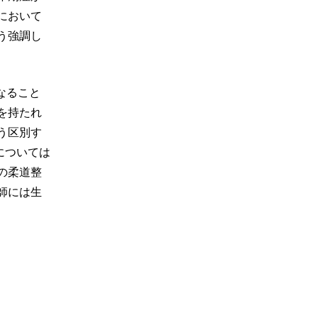
において
う強調し
なること
を持たれ
う区別す
については
の柔道整
師には生