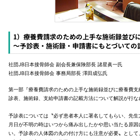
1）療養費請求のための上手な施術録並び
～予診表・施術録・申請書にもとづいての
社団JB日本接骨師会 副会長兼保険部長 諸星眞一氏
社団JB日本接骨師会 事務局部長 澤田成弘氏
第一部『療養費請求のための上手な施術録並びに療養費支
診表、施術録、支給申請書の記載方法について解説が行な
予診表については〝必ず患者本人に署名してもらい、先生
月日が不明の時はいつから痛み出したかや思い当たる原因
い。予診表の人体図の丸の付け方にも注意が必要〟として