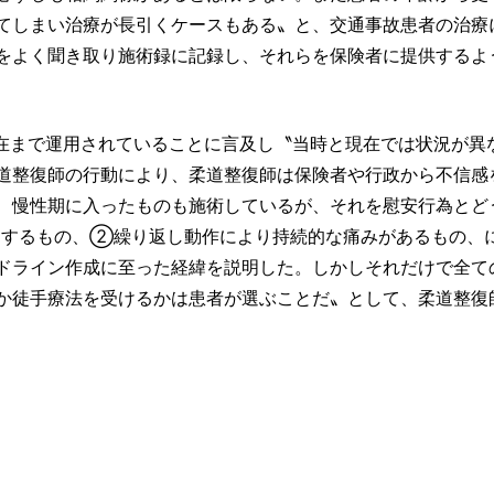
てしまい治療が長引くケースもある〟と、交通事故患者の治療
をよく聞き取り施術録に記録し、それらを保険者に提供するよ
現在まで運用されていることに言及し〝当時と現在では状況が異
道整復師の行動により、柔道整復師は保険者や行政から不信感
、慢性期に入ったものも施術しているが、それを慰安行為とど
とするもの、②繰り返し動作により持続的な痛みがあるもの、
ドライン作成に至った経緯を説明した。しかしそれだけで全て
か徒手療法を受けるかは患者が選ぶことだ〟として、柔道整復