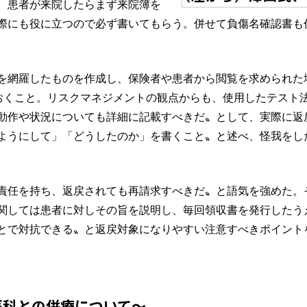
、患者が来院したらまず来院簿を
際にも役に立つので必ず書いてもらう。併せて負傷名確認書も
を網羅したものを作成し、保険者や患者から閲覧を求められた
おくこと。リスクマネジメントの観点からも、使用したテスト
動作や状況についても詳細に記載すべきだ〟として、実際に返
ようにして」「どうしたのか」を書くこと〟と述べ、怪我をし
。
責任を持ち、返戻されても再請求すべきだ〟と語気を強めた。
関しては患者に対しその旨を説明し、毎回領収書を発行したう
とで対抗できる〟と返戻対象になりやすい注意すべきポイント
医科との併療について～