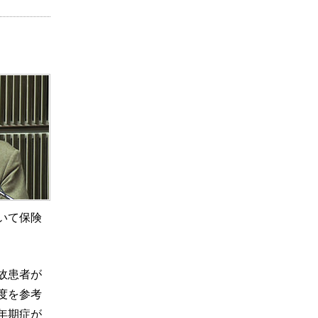
いて保険
故患者が
度を参考
年期症が