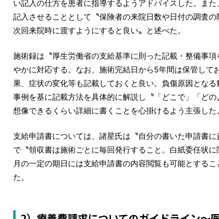
い記入の仕方を患者に指導するようアドバイスした。また
記入させることとして〝保険者の来院日数や日付の調査の
次回来院時に渡すようにすると良い〟と述べた。
施術録は〝厚生労働省の支給基準に則った記載・整備事項
やかに対応する。なお、施術完結日から5年間は保管して
果、症状の変化等も記載しておくと良い。負傷原因となる
事例を基に記載方法を具体的に解説し〝「どこで」「どの
想像できるくらい詳細に書くことを心掛けるよう主張した
支給申請書については、諸星氏は〝自分の書いた申請書に
で〝領収書は施術ごとに毎回発行すること。白紙委任状に
月の一定の期日には支給申請書の内容閲覧も可能とするこ
た。
2）療養費請求についてのガイドライン～