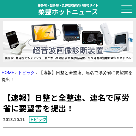
接骨院・整骨院・柔道整復師向け情報サイト
柔整ホットニュース
HOME
トピック
ニュース
HOME
›
トピック
›
【速報】日整と全整連、連名で厚労省に要望書を
提出！
特集
【速報】日整と全整連、連名で厚労
国家試験対策
省に要望書を提出！
学会・セミナー情報
2013.10.11
トピック
プライバシーポリシー
サイトマップ