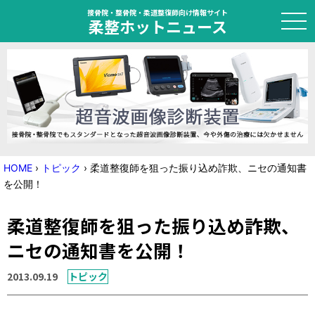
接骨院・整骨院・柔道整復師向け情報サイト
柔整ホットニュース
HOME
トピック
ニュース
HOME
›
トピック
›
柔道整復師を狙った振り込め詐欺、ニセの通知書
を公開！
特集
柔道整復師を狙った振り込め詐欺、
国家試験対策
ニセの通知書を公開！
学会・セミナー情報
2013.09.19
トピック
プライバシーポリシー
サイトマップ