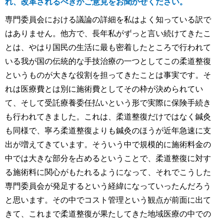
れ、改革されるべきかご意見をお聞かせください。
専門委員会における議論の詳細を私はよく知っている訳で
はありません。他方で、長年私がずっと言い続けてきたこ
とは、やはり国民の生活に最も密着したところで行われて
いる我が国の伝統的な手技治療の一つとしてこの柔道整復
というものが大きな役割を担ってきたことは事実です。そ
れは医療費とは別に施術費としてその枠が決められてい
て、そして受託療養委任払いという形で実際に保険手続き
も行われてきました。これは、柔道整復だけではなく鍼灸
も同様で、寧ろ柔道整復よりも鍼灸のほうが近年急速に支
出が増えてきています。そういう中で規模的に施術料金の
中では大きな部分を占めるということで、柔道整復に対す
る施術料に関心がもたれるようになって、それでこうした
専門委員会が発足するという経緯になっていったんだろう
と思います。その中でコスト管理という観点が前面に出て
きて、これまで柔道整復が果たしてきた地域医療の中での