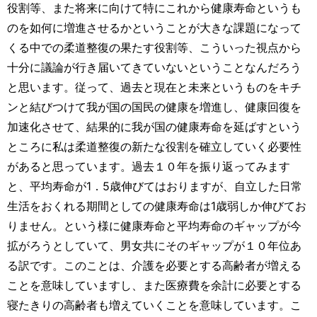
役割等、また将来に向けて特にこれから健康寿命というも
のを如何に増進させるかということが大きな課題になって
くる中での柔道整復の果たす役割等、こういった視点から
十分に議論が行き届いてきていないということなんだろう
と思います。従って、過去と現在と未来というものをキチ
ンと結びつけて我が国の国民の健康を増進し、健康回復を
加速化させて、結果的に我が国の健康寿命を延ばすという
ところに私は柔道整復の新たな役割を確立していく必要性
があると思っています。過去１０年を振り返ってみます
と、平均寿命が1．5歳伸びてはおりますが、自立した日常
生活をおくれる期間としての健康寿命は1歳弱しか伸びてお
りません。という様に健康寿命と平均寿命のギャップが今
拡がろうとしていて、男女共にそのギャップが１０年位あ
る訳です。このことは、介護を必要とする高齢者が増える
ことを意味していますし、また医療費を余計に必要とする
寝たきりの高齢者も増えていくことを意味しています。こ