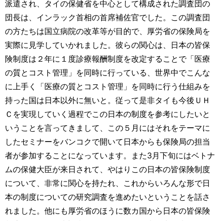
派遣され、タイの保健省を中心として構成された調査団の
団長は、インラック首相の首席補佐官でした。この調査団
の方たちは国立病院の改革等が目的で、厚労省の保険局を
実際に見学していかれました。彼らの関心は、日本の皆保
険制度は２年に１度診療報酬制度を改定することで「医療
の質とコスト管理」を同時に行っている、世界中でこんな
に上手く「医療の質とコスト管理」を同時に行う仕組みを
持った国は日本以外に無いと。従って是非タイも今後ＵＨ
Ｃを実現していく過程でこの日本の制度を参考にしたいと
いうことを言ってきまして、この５月にはそれをテーマに
したセミナーをバンコクで開いて日本からも保険局の担当
者が参加することになっています。また3月下旬にはベトナ
ムの保健大臣が来日されて、やはりこの日本の皆保険制度
について、非常に関心を持たれ、これからいろんな形で日
本の制度についての研究調査を進めたいということを話さ
れました。他にも厚労省のほうに数カ国から日本の皆保険