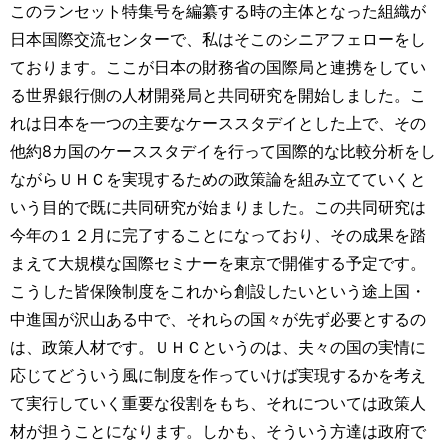
このランセット特集号を編纂する時の主体となった組織が
日本国際交流センターで、私はそこのシニアフェローをし
ております。ここが日本の財務省の国際局と連携をしてい
る世界銀行側の人材開発局と共同研究を開始しました。こ
れは日本を一つの主要なケーススタデイとした上で、その
他約8カ国のケーススタデイを行って国際的な比較分析をし
ながらＵＨＣを実現するための政策論を組み立てていくと
いう目的で既に共同研究が始まりました。この共同研究は
今年の１２月に完了することになっており、その成果を踏
まえて大規模な国際セミナーを東京で開催する予定です。
こうした皆保険制度をこれから創設したいという途上国・
中進国が沢山ある中で、それらの国々が先ず必要とするの
は、政策人材です。ＵＨＣというのは、夫々の国の実情に
応じてどういう風に制度を作っていけば実現するかを考え
て実行していく重要な役割をもち、それについては政策人
材が担うことになります。しかも、そういう方達は政府で