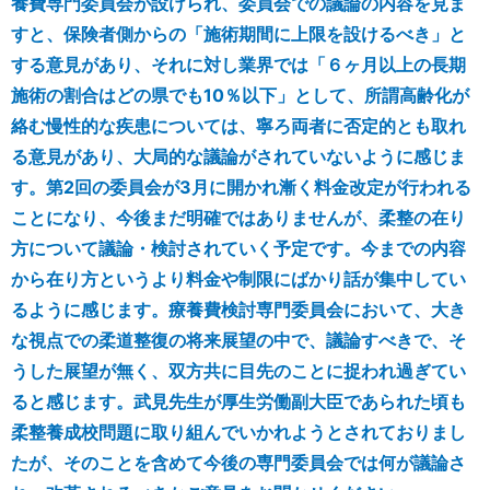
養費専門委員会が設けられ、委員会での議論の内容を見ま
すと、保険者側からの「施術期間に上限を設けるべき」と
する意見があり、それに対し業界では「６ヶ月以上の長期
施術の割合はどの県でも10％以下」として、所謂高齢化が
絡む慢性的な疾患については、寧ろ両者に否定的とも取れ
る意見があり、大局的な議論がされていないように感じま
す。第2回の委員会が3月に開かれ漸く料金改定が行われる
ことになり、今後まだ明確ではありませんが、柔整の在り
方について議論・検討されていく予定です。今までの内容
から在り方というより料金や制限にばかり話が集中してい
るように感じます。療養費検討専門委員会において、大き
な視点での柔道整復の将来展望の中で、議論すべきで、そ
うした展望が無く、双方共に目先のことに捉われ過ぎてい
ると感じます。武見先生が厚生労働副大臣であられた頃も
柔整養成校問題に取り組んでいかれようとされておりまし
たが、そのことを含めて今後の専門委員会では何が議論さ