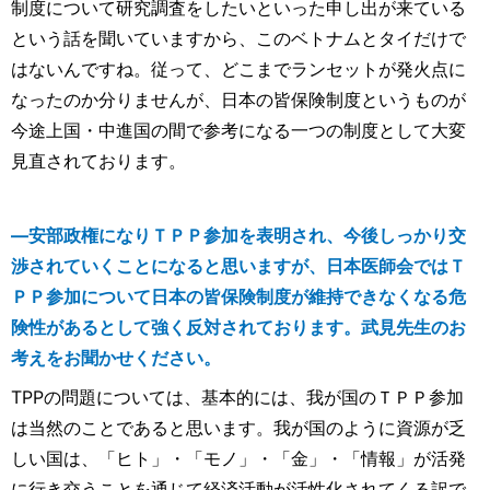
制度について研究調査をしたいといった申し出が来ている
という話を聞いていますから、このベトナムとタイだけで
はないんですね。従って、どこまでランセットが発火点に
なったのか分りませんが、日本の皆保険制度というものが
今途上国・中進国の間で参考になる一つの制度として大変
見直されております。
―安部政権になりＴＰＰ参加を表明され、今後しっかり交
渉されていくことになると思いますが、日本医師会ではＴ
ＰＰ参加について日本の皆保険制度が維持できなくなる危
険性があるとして強く反対されております。武見先生のお
考えをお聞かせください。
TPPの問題については、基本的には、我が国のＴＰＰ参加
は当然のことであると思います。我が国のように資源が乏
しい国は、「ヒト」・「モノ」・「金」・「情報」が活発
に行き交うことを通じて経済活動が活性化されてくる訳で