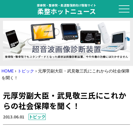
接骨院・整骨院・柔道整復師向け情報サイト
柔整ホットニュース
HOME
トピック
ニュース
HOME
›
トピック
›
元厚労副大臣・武見敬三氏にこれからの社会保障
を聞く！
特集
元厚労副大臣・武見敬三氏にこれか
国家試験対策
らの社会保障を聞く！
学会・セミナー情報
2013.06.01
トピック
プライバシーポリシー
サイトマップ