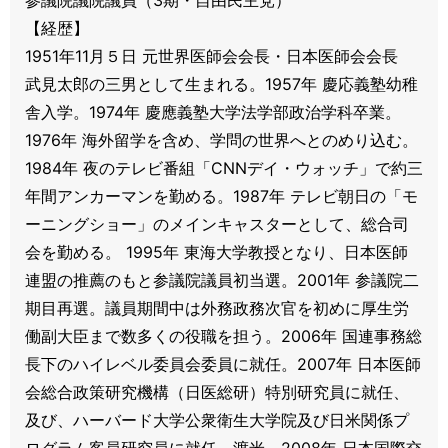
【経歴】
1951年11月５日 元世界医師会会長・日本医師会会長
武見太郎の三男として生まれる。1957年 慶応義塾幼稚
舎入学。1974年 慶應義塾大学法学部政治学科卒業。
1976年 海外留学を含め、学問の世界へとのめり込む。
1984年 夜のテレビ番組「CNNデイ・ウォッチ」で約三
年間アンカーマンを勤める。1987年 テレビ朝日の「モ
ーニングショー」のメインキャスターとして、総合司
会を勤める。 1995年 東海大学教授となり、日本医師
連盟の推薦のもと参議院議員初当選。2001年 参議院二
期目再選。議員期間中は外務政務次官を初めに厚生労
働副大臣まで数多くの役職を担う。2006年 国連事務総
長下のハイレベル委員会委員に就任。2007年 日本医師
会総合政策研究機構（日医総研）特別研究員に就任、
及び、ハーバード大学公衆衛生大学院及び日米関係プ
ログラム客員研究員に就任。渡米。2008年 日本国際交