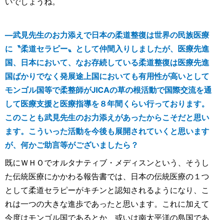
いでしょうね。
―武見先生のお力添えで日本の柔道整復は世界の民族医療
に〝柔道セラピー〟として仲間入りしましたが、医療先進
国、日本において、なお存続している柔道整復は医療先進
国ばかりでなく発展途上国においても有用性が高いとして
モンゴル国等で柔整師がJICAの草の根活動で国際交流を通
して医療支援と医療指導を８年間くらい行っております。
このことも武見先生のお力添えがあったからこそだと思い
ます。こういった活動を今後も展開されていくと思います
が、何かご助言等がございましたら？
既にＷＨＯでオルタナティブ・メディスンという、そうし
た伝統医療にかかわる報告書では、日本の伝統医療の１つ
として柔道セラピーがキチンと認知されるようになり、こ
れは一つの大きな進歩であったと思います。これに加えて
今度はモンゴル国であるとか、或いは南太平洋の島国であ