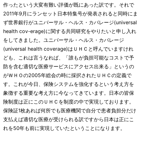
作ったという大変有難い評価が既にあった訳です。それで
2011年9月にランセット日本特集号が発表されると同時にま
ず世界銀行がユニバーサル・ヘルス・カバレージ(universal
health cov-erage)に関する共同研究をやりたいと申し入れ
をしてきました。ユニバーサル・ヘルス・カバレージ
(universal health coverage)はＵＨＣと呼んでいますけれ
ども、これは言うなれば、「誰もが負担可能なコストで予
防を含む適切な医療サービスにアクセス出来る」というの
がＷＨＯの2005年総会の時に採択されたＵＨＣの定義で
す。これが今日、保険システムを強化するという考え方を
象徴する重要な考え方に今なってきています。日本の皆保
険制度は正にこのＵＨＣを制度の中で実現しております。
保険証1枚あれば何所でも医療機関で自分で患者負担分だけ
支払えば適切な医療が受けられる訳ですから日本は正にこ
れを50年も前に実現していたということになります。