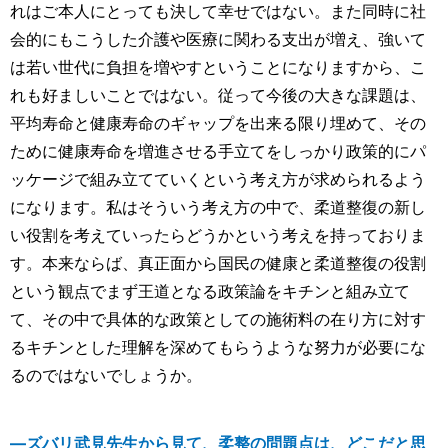
れはご本人にとっても決して幸せではない。また同時に社
会的にもこうした介護や医療に関わる支出が増え、強いて
は若い世代に負担を増やすということになりますから、こ
れも好ましいことではない。従って今後の大きな課題は、
平均寿命と健康寿命のギャップを出来る限り埋めて、その
ために健康寿命を増進させる手立てをしっかり政策的にパ
ッケージで組み立てていくという考え方が求められるよう
になります。私はそういう考え方の中で、柔道整復の新し
い役割を考えていったらどうかという考えを持っておりま
す。本来ならば、真正面から国民の健康と柔道整復の役割
という観点でまず王道となる政策論をキチンと組み立て
て、その中で具体的な政策としての施術料の在り方に対す
るキチンとした理解を深めてもらうような努力が必要にな
るのではないでしょうか。
―ズバリ武見先生から見て、柔整の問題点は、どこだと思