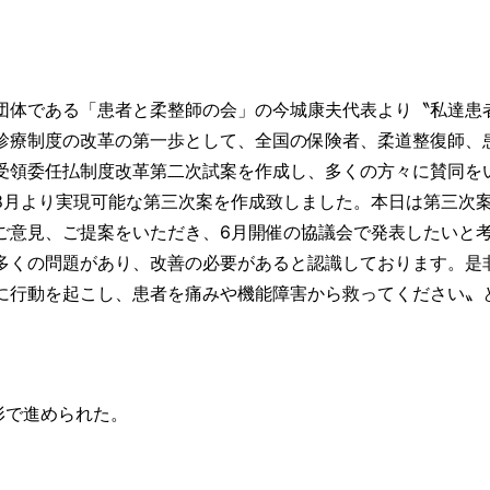
団体である「患者と柔整師の会」の今城康夫代表より〝私達患
診療制度の改革の第一歩として、全国の保険者、柔道整復師、
受領委任払制度改革第二次試案を作成し、多くの方々に賛同を
8月より実現可能な第三次案を作成致しました。本日は第三次
ご意見、ご提案をいただき、6月開催の協議会で発表したいと
多くの問題があり、改善の必要があると認識しております。是
に行動を起こし、患者を痛みや機能障害から救ってください〟
形で進められた。