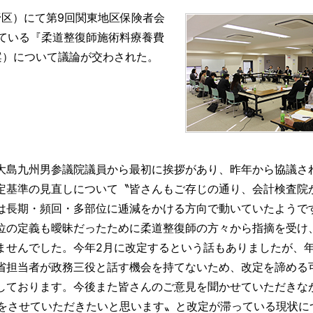
野区）にて第9回関東地区保険者会
ている『柔道整復師施術料療養費
案）について議論が交わされた。
大島九州男参議院議員から最初に挨拶があり、昨年から協議さ
定基準の見直しについて〝皆さんもご存じの通り、会計検査院
は長期・頻回・多部位に逓減をかける方向で動いていたようで
位の定義も曖昧だったために柔道整復師の方々から指摘を受け
ませんでした。今年2月に改定するという話もありましたが、
省担当者が政務三役と話す機会を持てないため、改定を諦める
しております。今後また皆さんのご意見を聞かせていただきな
をさせていただきたいと思います〟と改定が滞っている現状に