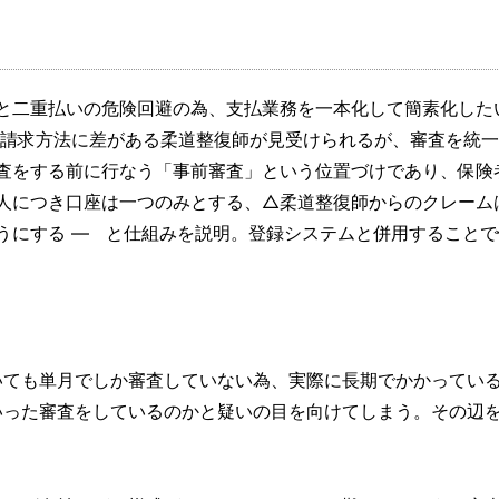
と二重払いの危険回避の為、支払業務を一本化して簡素化した
て請求方法に差がある柔道整復師が見受けられるが、審査を統
査をする前に行なう「事前審査」という位置づけであり、保険
人につき口座は一つのみとする、△柔道整復師からのクレーム
うにする ― と仕組みを説明。登録システムと併用することで
いても単月でしか審査していない為、実際に長期でかかってい
いった審査をしているのかと疑いの目を向けてしまう。その辺