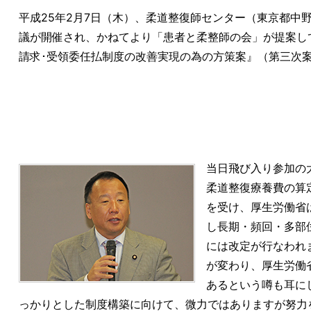
平成25年2月7日（木）、柔道整復師センター（東京都中
議が開催され、かねてより「患者と柔整師の会」が提案し
請求･受領委任払制度の改善実現の為の方策案』（第三次
当日飛び入り参加の
柔道整復療養費の算
を受け、厚生労働省
し長期・頻回・多部
には改定が行なわれ
が変わり、厚生労働
あるという噂も耳に
っかりとした制度構築に向けて、微力ではありますが努力