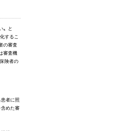
い〟と
一化するこ
者の審査
は審査機
保険者の
る患者に照
を含めた審