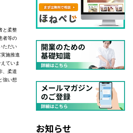
者と柔整
患者等の
いただい
案実施推進
考えていま
非、柔道
と強い想
お知らせ