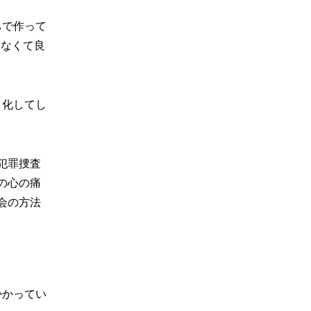
ちで作って
しなくて良
ト化してし
犯罪捜査
の心の痛
会の方法
かかってい