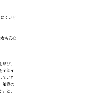
えにくいと
険者も安心
を結び、
を全部イ
っていき
、治療の
か〟と、