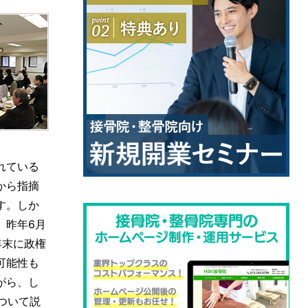
れている
から指摘
す。しか
、昨年6月
年末に政権
可能性も
がら、し
ついて説