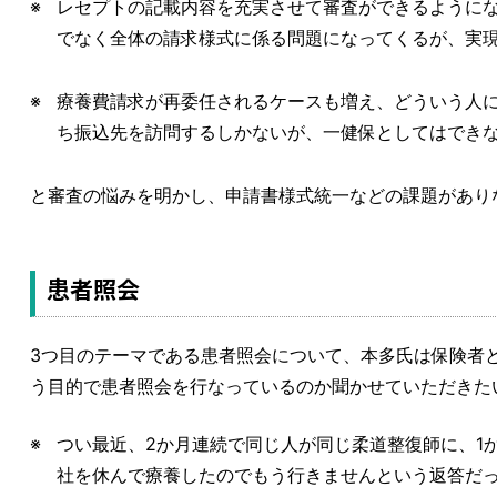
レセプトの記載内容を充実させて審査ができるように
でなく全体の請求様式に係る問題になってくるが、実
療養費請求が再委任されるケースも増え、どういう人
ち振込先を訪問するしかないが、一健保としてはでき
と審査の悩みを明かし、申請書様式統一などの課題があり
患者照会
3つ目のテーマである患者照会について、本多氏は保険者
う目的で患者照会を行なっているのか聞かせていただきた
つい最近、2か月連続で同じ人が同じ柔道整復師に、1
社を休んで療養したのでもう行きませんという返答だ