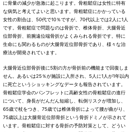
に骨量の減少が急激に起こります。骨粗鬆症は女性に特有
な病気と考えてよいと思います。骨粗鬆症にかかっている
女性の割合は、50代で10％ですが、70代以上では2人に1人
です。骨粗鬆症で問題なのは骨折で、椎体骨折、大腿骨近
位部骨折、前腕遠位端骨折がよくみられる骨折です。特に
生命にも関わるものが大腿骨近位部骨折であり、様々な治
療法が開発されています。
大腿骨近位部骨折後に5割の方が骨折前の機能まで回復しま
せん。あるいは25％が施設に入所され、5人に1人が1年以内
に死亡というショッキングなデータも報告されています。
骨粗鬆症学会のパンフレットに高齢女性の骨粗鬆症の進行
について、身長がだんだん短縮し、転倒リスクが増加し、
65歳で杖をつき、75歳では椎体骨折によって腰が曲がり、
75歳以上は大腿骨近位部骨折という骨折ドミノが示されて
います。骨粗鬆症に対する骨折の予防対策として、どうい