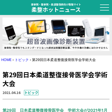
接骨院・整骨院・柔道整復師向け情報サイト
柔整ホットニュース
HOME
トピック
ニュース
HOME
›
トピック
›
第29回日本柔道整復接骨医学会学術大会
特集
第29回日本柔道整復接骨医学会学術
国家試験対策
大会
学会・セミナー情報
2021.04.16
トピック
プライバシーポリシー
サイトマップ
第29回 日本柔道整復接骨医学会 学術大会が2021年1月