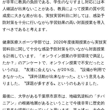
が非常に教員の負担である。学生のなりすまし対応には本
人確認が出来ないことがある。教員によって授業の質や完
成度に大きな差が出る。実技実習科目に対しては、感染予
防対策を十分に行いながら学習効果の高い対面授業を導入
すべきであると考えます。
健康医療スポーツ学部では、2020年度後期授業から実技実
習科目に関して十分な感染予防対策を行いながら対面授業
を計画しています。「オンライン授業の学習環境で満足し
たか？」のアンケートで、オンライン授業で不安だったと
いうのは、〝友達に会えない〟が20％位、〝設備が利用で
きなかった〟〝課外活動が出来なかった〟という意見もあ
りました。〝課題が多すぎる〟というのもありました。
最後に、大学がある千葉県市原市は、地磁気逆転の「チバ
ニアン」の根拠地層があるということで今後非常に歴史的
に有名な場所になっていくと思います〟等々述べ、大会会