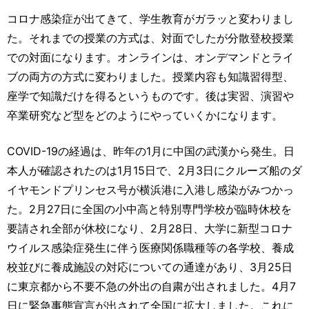
コロナ感染症が出てきて、学生教育がガラッと変わりまし
た。それまでの授業の方式は、対面でしたが分散登校授業
での対面になります。オンラインは、オンデマンドとライ
ブの両方の方式に変わりました。授業内容も知識習得型、
座学で知識だけを得るというものです。後は実習、演習や
卒業研究など型をどのようにやっていくかになります。
COVID-19の経過は、昨年の1月に中国の武漢から発生。日
本人が確認されたのは1月15日で、2月3日にクルーズ船のダ
イヤモンドプリンセス号が横浜港に入港し感染がみつかっ
た。2月27日に全国の小中高と特別専門学校が臨時休校を
要請され全部が休校になり、2月28日、大学に新型コロナ
ウイルス感染症発生に伴う医療関係職種等の各学校、養成
校並びに養成施設の対応についての通達があり、3月25日
に東京都から不要不急の外出の自粛が出されました。4月7
日に緊急事態宣言が出されて全国に拡大しました。これに