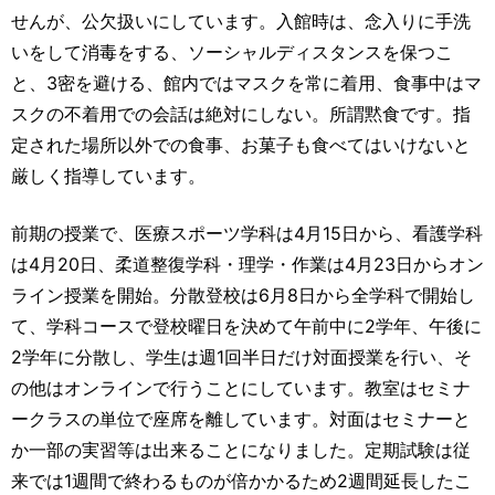
せんが、公欠扱いにしています。入館時は、念入りに手洗
いをして消毒をする、ソーシャルディスタンスを保つこ
と、3密を避ける、館内ではマスクを常に着用、食事中はマ
スクの不着用での会話は絶対にしない。所謂黙食です。指
定された場所以外での食事、お菓子も食べてはいけないと
厳しく指導しています。
前期の授業で、医療スポーツ学科は4月15日から、看護学科
は4月20日、柔道整復学科・理学・作業は4月23日からオン
ライン授業を開始。分散登校は6月8日から全学科で開始し
て、学科コースで登校曜日を決めて午前中に2学年、午後に
2学年に分散し、学生は週1回半日だけ対面授業を行い、そ
の他はオンラインで行うことにしています。教室はセミナ
ークラスの単位で座席を離しています。対面はセミナーと
か一部の実習等は出来ることになりました。定期試験は従
来では1週間で終わるものが倍かかるため2週間延長したこ