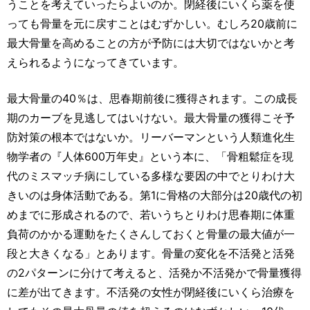
うことを考えていったらよいのか。閉経後にいくら薬を使
っても骨量を元に戻すことはむずかしい。むしろ20歳前に
最大骨量を高めることの方が予防には大切ではないかと考
えられるようになってきています。
最大骨量の40％は、思春期前後に獲得されます。この成長
期のカーブを見逃してはいけない。最大骨量の獲得こそ予
防対策の根本ではないか。リーバーマンという人類進化生
物学者の『人体600万年史』という本に、「骨粗鬆症を現
代のミスマッチ病にしている多様な要因の中でとりわけ大
きいのは身体活動である。第1に骨格の大部分は20歳代の初
めまでに形成されるので、若いうちとりわけ思春期に体重
負荷のかかる運動をたくさんしておくと骨量の最大値が一
段と大きくなる」とあります。骨量の変化を不活発と活発
の2パターンに分けて考えると、活発か不活発かで骨量獲得
に差が出てきます。不活発の女性が閉経後にいくら治療を