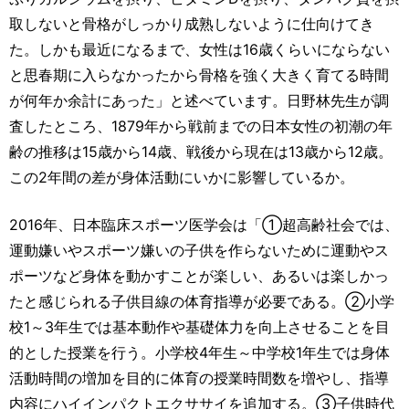
取しないと骨格がしっかり成熟しないように仕向けてき
た。しかも最近になるまで、女性は16歳くらいにならない
と思春期に入らなかったから骨格を強く大きく育てる時間
が何年か余計にあった」と述べています。日野林先生が調
査したところ、1879年から戦前までの日本女性の初潮の年
齢の推移は15歳から14歳、戦後から現在は13歳から12歳。
この2年間の差が身体活動にいかに影響しているか。
2016年、日本臨床スポーツ医学会は「①超高齢社会では、
運動嫌いやスポーツ嫌いの子供を作らないために運動やス
ポーツなど身体を動かすことが楽しい、あるいは楽しかっ
たと感じられる子供目線の体育指導が必要である。②小学
校1～3年生では基本動作や基礎体力を向上させることを目
的とした授業を行う。小学校4年生～中学校1年生では身体
活動時間の増加を目的に体育の授業時間数を増やし、指導
内容にハイインパクトエクササイを追加する。③子供時代