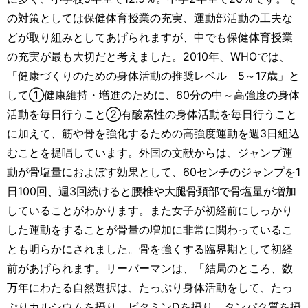
の対策としては保健体育授業の充実、運動部活動の工夫な
どが取り組みとしてあげられますが、中でも保健体育授業
の充実が最も大切だと考えました。2010年、WHOでは、
「健康づくりのための身体活動の推奨レベル 5～17歳」と
して①健康維持・増進のために、60分の中～高強度の身体
活動を毎日行うこと②有酸素性の身体活動を毎日行うこと
に加えて、筋や骨を強化するための高強度運動を週3日組込
むことを提唱しています。外国の文献からは、ジャンプ運
動が骨塩量におよぼす効果として、60センチのジャンプを1
日100回、週3回続けると腰椎や大腿骨頚部で骨塩量が増加
していることがわかります。また女子が初経前にしっかり
した運動をすることが骨量の増加に非常に関わっているこ
とも明らかにされました。骨を強くする臨界期として初経
前があげられます。リーバーマンは、「結局のところ、数
万年にわたる自然選択は、たっぷり身体活動をして、たっ
ぷりカルシウムを摂り、ビタミンDを摂り、タンパク質を摂