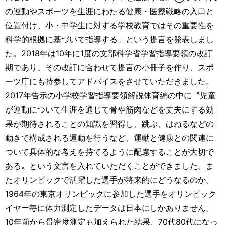
の運動やスポーツを生涯にわたる健康・医療戦略の入口と
位置付け、小・中学生に対する学校教育ではその重要性を
科学的根拠に基づいて指導する」という提言を発表しまし
た。2018年は10年に1度の文部科学省学習指導要領の改訂
期であり、その改訂に合わせて提言の小冊子を作り、スポ
ーツ庁にも持参してアドバイスをさせていただきました。
2017年告示の小学校学習指導要領解説体育編の中に〝児童
が運動について生涯を通じて骨や筋肉などを丈夫にする効
果が期待されることの知識を習得し、跳ぶ、はねるなどの
動きで構成される運動を行うなど、運動と健康との関連に
ついて具体的な考えを持てるように配慮することが大切で
ある〟という文言を入れていただくことができました。ま
たオリンピックで活躍した選手が将来的にどうなるのか。
1964年の東京オリンピックに参加した選手をオリンピック
イヤー毎に体力測定したデータは日本にしかありません。
10年前から骨密度測定も加えられた結果、70代80代になっ