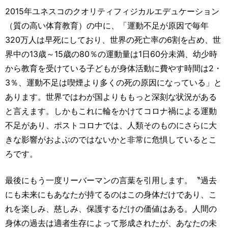
2015年ユネスコのクオリティフィジカルエデュケーション
（質の高い体育教育）の中に、「運動不足が原因で毎年
320万人は早死にしており、世界の死亡率の6割を占め、世
界中の13歳～15歳の80％の運動量は1日60分未満、幼少時
から教育を受けている子どもが身体活動に費やす時間は2・
3％、運動不足は喫煙より多くの死の原因になっている」と
あります。世界ではわが国よりももっと深刻な状況がある
と言えます。しかもこれに輪をかけてコロナ禍による運動
不足があり、ポストコロナでは、人類そのものにさらに大
きな影響がおよぶのではないかと非常に危惧しているとこ
ろです。
最後にもう一度リーバーマンの言葉を引用します。〝過去
にも未来にもあなたが持てるのはこの身体だけであり、こ
れを楽しみ、慈しみ、保護するだけの価値はある。人間の
身体の過去は適者生存によって形成されたが、あなたの未