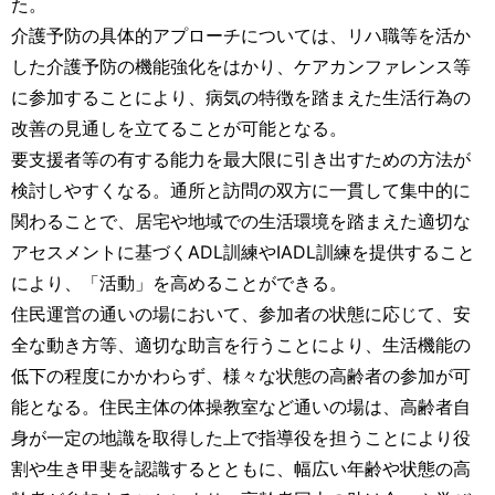
た。
介護予防の具体的アプローチについては、リハ職等を活か
した介護予防の機能強化をはかり、ケアカンファレンス等
に参加することにより、病気の特徴を踏まえた生活行為の
改善の見通しを立てることが可能となる。
要支援者等の有する能力を最大限に引き出すための方法が
検討しやすくなる。通所と訪問の双方に一貫して集中的に
関わることで、居宅や地域での生活環境を踏まえた適切な
アセスメントに基づくADL訓練やIADL訓練を提供すること
により、「活動」を高めることができる。
住民運営の通いの場において、参加者の状態に応じて、安
全な動き方等、適切な助言を行うことにより、生活機能の
低下の程度にかかわらず、様々な状態の高齢者の参加が可
能となる。住民主体の体操教室など通いの場は、高齢者自
身が一定の地識を取得した上で指導役を担うことにより役
割や生き甲斐を認識するとともに、幅広い年齢や状態の高