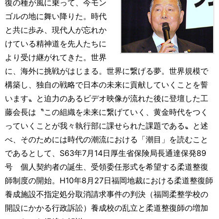
復の種が風に乗って、今モン
ゴルの地に舞い降りた。時代
と共に歩み、現代人が忘れか
けている精神道を先人たちに
より受け継がれてきた。世界
に、海外に挑戦がはじまる。世界に繋げる夢。世界規模で
構築し、独自の戦略で日本の未来に貢献していくことを誓
います〟と迫力のあるビデオ映像が流れた後に登壇した工
藤会長は〝この組織を未来に繋げていく、黄金時代をつく
っていくことが我々執行部に課せられた課題である〟と述
べ、そのためには時代の潮流における「潮目」を読むこと
であるとして、S63年7月14日厚生省保険局長通達保発89
号 個人契約者の誕生、受領委任形式を希望する柔道整復
師制度の開始。H10年8月27日福岡地裁における柔道整復師
養成施設不指定処分取消請求事件の判決（福岡柔整学校の
開設にかかる行政訴訟）養成校の乱立と柔道整復師の増加