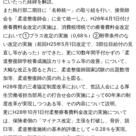
にいたった経緯を解説。
また執行部二期目に「名称統一」の取り組を行い、接骨師
会を「柔道整復師会」に全て統一した。H26年4月1日付け
療養費料金改定の実施は、消費税増税での療養費料金改定
において①プラス改定の実施（0,68％）②附帯条件のな
い改定の実施（前回H25年5月1日改定で、3部位目給付の見
直し等があった）ができた。更に10数年間手付かずの「柔
道整復師学校養成施設カリキュラム等の改善」について、
大幅な改正を図ると共に、柔道整復師国家試験の出題数増
加等、柔道整復師の質の向上を図る。
H28年度の三者協定制度改革において、世話人会による厚
生労働省担当部局との打合せ会の実施によって60年来の制
度改革が実現しつつある等、その内容について説明。
更にH28年10月1日付柔整療養費料金改定の実施について
は、保険者側の「マイナス改定」主張を打破し、骨折、脱
臼等、柔道整復施術の基本的評価として＋0.28％を実現。