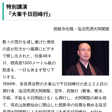
特別講演
「大峯千日回峰行」
慈眼寺住職・塩沼亮潤大阿闍梨
数々の荒行を成し遂げた僧侶
の姿が壮大かつ厳粛にビデオ
で映し出された。往復48キ
ロ、標高差1300メートル級の
獣道を、一日も休まず登り下
りする。
1999年、奈良県吉野の大峯山で千日回峰行の史上２人目の
満行者、塩沼亮潤大阿闍梨。翌年、四無行（断食、断水、
不眠、不臥を９日間続ける）も満行し、大阿闍梨の称を得
て、現在は故郷仙台に開山した慈眼寺の住職を務める塩沼
亮潤大阿闍梨による特別講演『大峯千日回峰行』が行わ