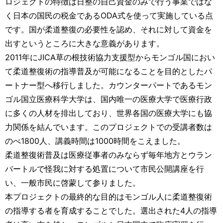
ロジェクトの特徴は日整の自己資金のみで行う事業ではな
く日本の国民の税金であるODA式を使って実施している点
です。国が柔道整復の必要性を認め、それに対して資金を
出すというところに大きな意義があります。
2011年にJICA草の根技術協力支援型からモンゴル国におい
て柔道整復術の指導普及が可能になることを目的としたパ
ートナー型へ移行しました。カウンターパートであるモン
ゴル国立医療科学大学は、国内唯一の医療大学で医療行政
に多くの人材を排出しており、世界各国の医療大学にも協
力関係を結んでいます。このプロジェクトでの受講者数は
のべ1800人、講義時間は1000時間をこえました。
柔道整復術普及は医療従事者のみならず毎年地方とウラン
バートルで怪我に対する処置について市民公開講座を行
い、一般市民に啓蒙して参りました。
本プロジェクトの最終的な目的はモンゴル人に柔道整復術
の指導する者を育成することでした。選出された4人の指導