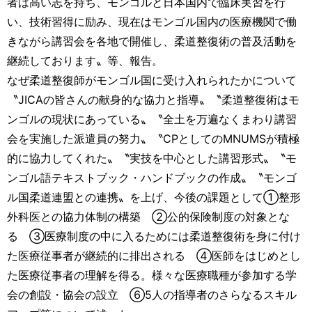
者は高い志を持ち、モンゴルと日本国内で臨床実習を行
い、技術習得に励み、現在はモンゴル国内の医療機関で働
きながら講習会を各地で開催し、柔道整復術の普及活動を
継続しております〟等、報告。
なぜ柔道整復師がモンゴル国に受け入れられたかについて
〝JICAの皆さんの献身的な協力と指導〟〝柔道整復術はモ
ンゴルの現状にあっている〟〝全土を万遍なくまわり講習
会を実施した派遣員の努力〟〝CPとしてのMNUMSが積極
的に協力してくれた〟〝実技を中心とした講習形式〟〝モ
ンゴル語テキストブック・ハンドブックの作成〟〝モンゴ
ル国柔道連盟との連携〟を上げ、今後の課題として①整形
外科医との協力体制の構築 ②公的保険制度の対象とな
る ③医療制度の中に入るためには柔道整復術を身に付け
た医療従事者が継続的に排出される ④医師をはじめとし
た医療従事者の理解を得る。様々な医療職種が参加する学
会の創設・協会の設立 ⑥5人の指導者のさらなるスキル