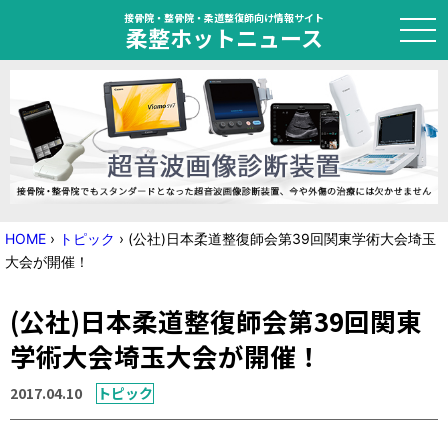
接骨院・整骨院・柔道整復師向け情報サイト
柔整ホットニュース
HOME
トピック
ニュース
HOME
›
トピック
›
(公社)日本柔道整復師会第39回関東学術大会埼玉
大会が開催！
特集
(公社)日本柔道整復師会第39回関東
国家試験対策
学術大会埼玉大会が開催！
学会・セミナー情報
2017.04.10
トピック
プライバシーポリシー
サイトマップ