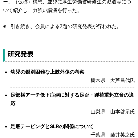
ー」（仮称）構想、並びに厚生労働省研修生の派遣等につ
いて紹介し、力強い講演を行った。
引き続き、会員による7題の研究発表が行われた。
研究発表
幼児の鑑別困難な上肢外傷の考察
栃木県 大芦昌代氏
足部横アーチ低下症例に対する足趾・踵荷重起立台の適
応
山梨県 山本啓示氏
足底テーピングとSLRの関係について
千葉県 藤井英之氏