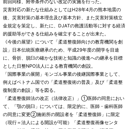
前回同様、附帯条件のない改定の実施を行った。
災害対応の新たな仕組みとしてはH28年4月の熊本地震の
後、災害対策の基本理念及び基本方針、また災害対策積立
金規定を策定し、新たに、DJATの救護活動等に対する経済
的援助等ができる仕組みを確立することが出来た。
《今後の展望》について「柔道整復師向けの教育機関を創
設」日本伝統医療継承のため、平成29年度の開学を目途
に、骨折、脱臼の確かな技術と知識の後進への継承を目標
とした日整NPO法人による教育機関の創設。
「国際事業の展開」モンゴル事業の後継国際事業として、
例えばベトナム国での「柔道整復術の普及」及び「柔道整
復制度の創設」等を図る。
「柔道整復師法の改正（法律改正）」①医師の同意におい
て、「顎の脱臼」については、限定的に、医師・歯科医師
の同意に変更②施術所の開設者を「柔道整復師」に限定
（現行＝法人による開設が可能）「柔道整復画像センタ