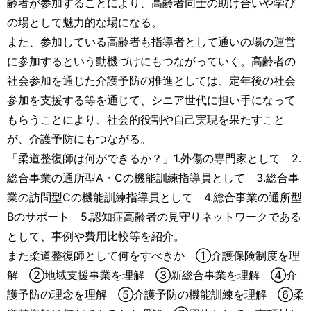
齢者が参加することにより、高齢者同士の助け合いや学び
の場として魅力的な場になる。
また、参加している高齢者も指導者として通いの場の運営
に参加するという動機づけにもつながっていく。高齢者の
社会参加を通じた介護予防の推進としては、定年後の社会
参加を支援する等を通じて、シニア世代に担い手になって
もらうことにより、社会的役割や自己実現を果たすこと
が、介護予防にもつながる。
「柔道整復師は何ができるか？」1.外傷の専門家として 2.
総合事業の通所型A・Cの機能訓練指導員として 3.総合事
業の訪問型Cの機能訓練指導員として 4.総合事業の通所型
Bのサポート 5.認知症高齢者の見守りネットワークである
として、事例や費用比較等を紹介。
また柔道整復師として何をすべきか ①介護保険制度を理
解 ②地域支援事業を理解 ③新総合事業を理解 ④介
護予防の理念を理解 ⑤介護予防の機能訓練を理解 ⑥柔