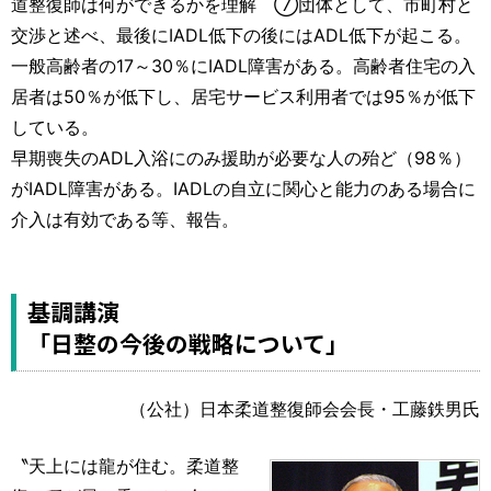
道整復師は何ができるかを理解 ⑦団体として、市町村と
交渉と述べ、最後にIADL低下の後にはADL低下が起こる。
一般高齢者の17～30％にIADL障害がある。高齢者住宅の入
居者は50％が低下し、居宅サービス利用者では95％が低下
している。
早期喪失のADL入浴にのみ援助が必要な人の殆ど（98％）
がIADL障害がある。IADLの自立に関心と能力のある場合に
介入は有効である等、報告。
基調講演
「日整の今後の戦略について」
（公社）日本柔道整復師会会長・工藤鉄男氏
〝天上には龍が住む。柔道整