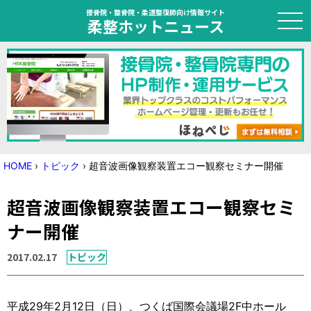
接骨院・整骨院・柔道整復師向け情報サイト
柔整ホットニュース
HOME
トピック
ニュース
HOME
›
トピック
›
超音波画像観察装置エコー観察セミナー開催
特集
超音波画像観察装置エコー観察セミ
国家試験対策
ナー開催
学会・セミナー情報
2017.02.17
トピック
プライバシーポリシー
サイトマップ
平成29年2月12日（日）、つくば国際会議場2F中ホール