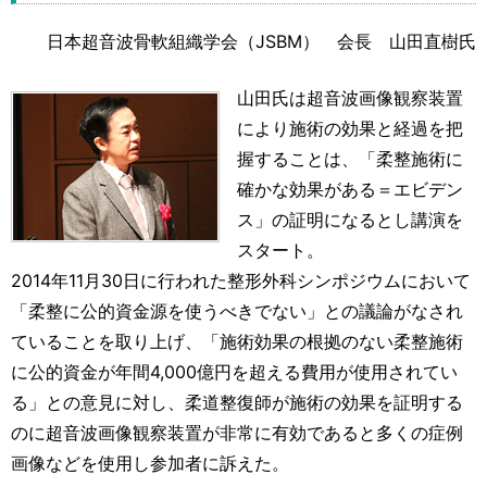
日本超音波骨軟組織学会（JSBM） 会長 山田直樹氏
山田氏は超音波画像観察装置
により施術の効果と経過を把
握することは、「柔整施術に
確かな効果がある＝エビデン
ス」の証明になるとし講演を
スタート。
2014年11月30日に行われた整形外科シンポジウムにおいて
「柔整に公的資金源を使うべきでない」との議論がなされ
ていることを取り上げ、「施術効果の根拠のない柔整施術
に公的資金が年間4,000億円を超える費用が使用されてい
る」との意見に対し、柔道整復師が施術の効果を証明する
のに超音波画像観察装置が非常に有効であると多くの症例
画像などを使用し参加者に訴えた。