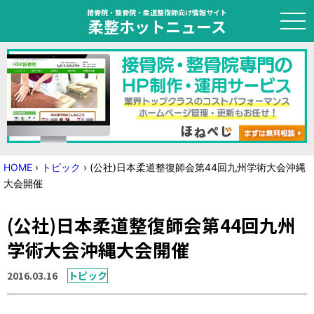
接骨院・整骨院・柔道整復師向け情報サイト
柔整ホットニュース
HOME
トピック
ニュース
HOME
›
トピック
›
(公社)日本柔道整復師会第44回九州学術大会沖縄
大会開催
特集
(公社)日本柔道整復師会第44回九州
国家試験対策
学術大会沖縄大会開催
学会・セミナー情報
2016.03.16
トピック
プライバシーポリシー
サイトマップ