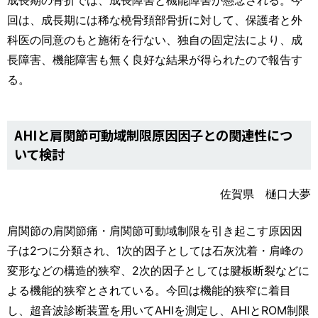
回は、成長期には稀な橈骨頚部骨折に対して、保護者と外
科医の同意のもと施術を行ない、独自の固定法により、成
長障害、機能障害も無く良好な結果が得られたので報告す
る。
AHIと肩関節可動域制限原因因子との関連性につ
いて検討
佐賀県 樋口大夢
肩関節の肩関節痛・肩関節可動域制限を引き起こす原因因
子は2つに分類され、1次的因子としては石灰沈着・肩峰の
変形などの構造的狭窄、2次的因子としては腱板断裂などに
よる機能的狭窄とされている。今回は機能的狭窄に着目
し、超音波診断装置を用いてAHIを測定し、AHIとROM制限