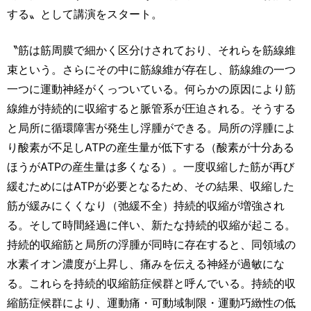
する〟として講演をスタート。
〝筋は筋周膜で細かく区分けされており、それらを筋線維
束という。さらにその中に筋線維が存在し、筋線維の一つ
一つに運動神経がくっついている。何らかの原因により筋
線維が持続的に収縮すると脈管系が圧迫される。そうする
と局所に循環障害が発生し浮腫ができる。局所の浮腫によ
り酸素が不足しATPの産生量が低下する（酸素が十分ある
ほうがATPの産生量は多くなる）。一度収縮した筋が再び
緩むためにはATPが必要となるため、その結果、収縮した
筋が緩みにくくなり（弛緩不全）持続的収縮が増強され
る。そして時間経過に伴い、新たな持続的収縮が起こる。
持続的収縮筋と局所の浮腫が同時に存在すると、同領域の
水素イオン濃度が上昇し、痛みを伝える神経が過敏にな
る。これらを持続的収縮筋症候群と呼んでいる。持続的収
縮筋症候群により、運動痛・可動域制限・運動巧緻性の低