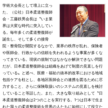
学術大会長として壇上に立っ
た、（公社）日本柔道整復師
会・工藤鉄男会長は〝いま業
界は大変な時代に突入してい
る。毎年多くの柔道整復師が
誕生し、そして多くの接骨
院・整骨院が開院するなかで、業界の秩序が乱れ、保険者
や医師会、行政からの信頼を失われるような事案が多くな
ってきている。現状の規制ではなかなか解決できない問題
だが、日本柔道整復師会は組織をあげて制度の見直しを行
っている〟と述べ、医療・福祉の抜本的改革における地域
包括ケアを柱とし、各地区医師会との連携を図るために尽
力すること、さらに保険取扱いのシステムの見直しを検討
していること等話した。また、大きな取り組みとして〝日
本柔道整復師会は2つのことを実行する。1つは日本で生ま
れた我々の柔道整復術を世界の人たちに如何にして役立た