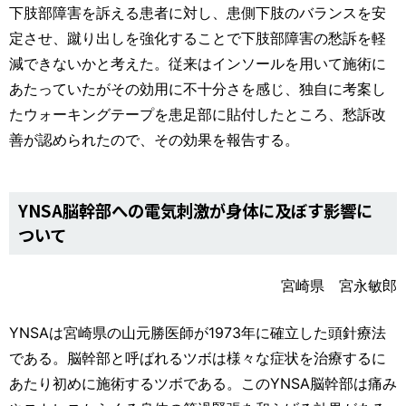
下肢部障害を訴える患者に対し、患側下肢のバランスを安
定させ、蹴り出しを強化することで下肢部障害の愁訴を軽
減できないかと考えた。従来はインソールを用いて施術に
あたっていたがその効用に不十分さを感じ、独自に考案し
たウォーキングテープを患足部に貼付したところ、愁訴改
善が認められたので、その効果を報告する。
YNSA脳幹部への電気刺激が身体に及ぼす影響に
ついて
宮崎県 宮永敏郎
YNSAは宮崎県の山元勝医師が1973年に確立した頭針療法
である。脳幹部と呼ばれるツボは様々な症状を治療するに
あたり初めに施術するツボである。このYNSA脳幹部は痛み