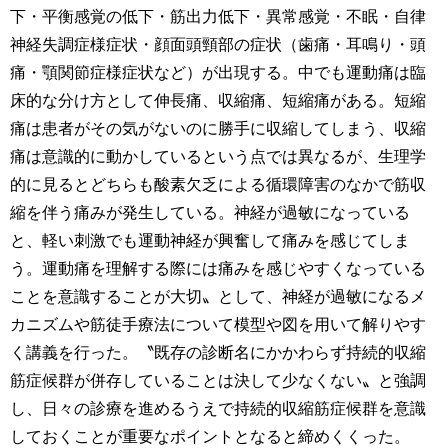
下・平衡感覚の低下・筋出力低下・異常感覚・不眠・自律
神経失調症様症状・顔面頭頸部の症状（歯痛・耳鳴り・頭
痛・顎関節症様症状など）が出現する。中でも運動痛は臨
床的な分け方として伸長痛、収縮痛、短縮痛がある。短縮
痛は患者がその気がないのに勝手に収縮してしまう、収縮
痛は意識的に動かしているという点では異なるが、生理学
的に見るとどちらも酸素欠乏による循環障害のなかで筋収
縮を伴う痛みが発生している。神経が過敏になっている
と、軽い刺激でも運動神経が興奮して痛みを感じてしま
う。運動痛を理解する際には痛みを感じやすくなっている
ことを意識することが大切〟として、神経が過敏になるメ
カニズムや筋徒手療法について模型や図を用いて解りやす
く講義を行った。〝既存の診断名にかかわらず持続的収縮
筋症候群が併存していることは決して少なくない〟と強調
し、日々の診療を進めるうえで持続的収縮筋症候群を意識
しておくことが重要なポイントとなると締めくくった。