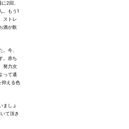
週に2回、
ん。もう1
、ストレ
お酒が飲
た。今、
す。赤ち
、努力次
よって遺
を抑える色
。
いましょ
聴いて頂き