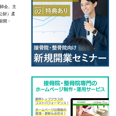
復師会。主
公財）柔
新聞・