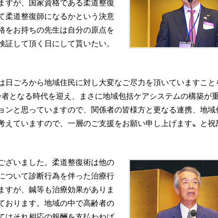
ますが、国家資格である柔道整復
て柔道整復師になるかという決意
格をお持ちの先生は自分の原点を
検証して頂く日にして貰いたい。
。
は日ごろから地域住民に対し大変なご尽力を頂いていますこと
高齢者となる時代を迎え、まさに地域包括ケアシステムの構築が
ョンと思っていますので、関係者の皆様方と更なる連携、地域
考えていますので、一層のご支援をお願い申し上げます〟と祝
ございました。柔道整復術は他の
について診断行為を伴った治療行
ますが、鍼等も治療効果がありま
ております。地域の中で高齢者の
てはそれ相応の報酬を支払わねば