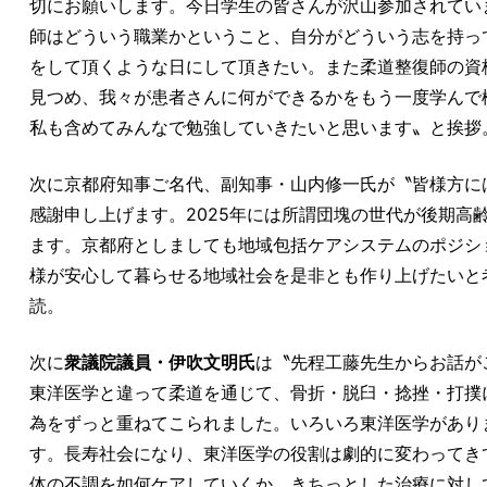
切にお願いします。今日学生の皆さんが沢山参加されてい
師はどういう職業かということ、自分がどういう志を持っ
をして頂くような日にして頂きたい。また柔道整復師の資
見つめ、我々が患者さんに何ができるかをもう一度学んで
私も含めてみんなで勉強していきたいと思います〟と挨拶
次に京都府知事ご名代、副知事・山内修一氏が〝皆様方に
感謝申し上げます。2025年には所謂団塊の世代が後期
ます。京都府としましても地域包括ケアシステムのポジシ
様が安心して暮らせる地域社会を是非とも作り上げたいと
読。
次に
衆議院議員・伊吹文明氏
は〝先程工藤先生からお話が
東洋医学と違って柔道を通じて、骨折・脱臼・捻挫・打撲
為をずっと重ねてこられました。いろいろ東洋医学があり
す。長寿社会になり、東洋医学の役割は劇的に変わってき
体の不調を如何ケアしていくか。きちっとした治療に対し