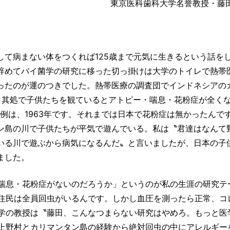
東京医科歯科大学名誉教授・藤
して病まない体をつくれば125歳まで元気に生きるという話を
辞めてバイ菌学の研究に移った切っ掛けは大学のトイレで熱帯
ったのが運のつきでした。熱帯医療の調査団でインドネシアの
、其処で子供たちを観ているとアトピー・喘息・花粉症が全く
1例は、1963年です。それまでは日本で花粉症は無かったんで
ン島の川で子供たちが平気で遊んでいる。私は〝君達はなんて
いる川で遊ぶから病気になるんだ〟と言いましたが、日本の子
ました。
喘息・花粉症がないのだろうか」というのが私の生涯の研究テ
住民は全員回虫がいるんです。しかし血圧を測ったら正常、コ
学の教授は〝藤田、こんなつまらない研究はやめろ。もっと医
上野村とカリマンタン島の経験から絶対回虫の中にアレルギー