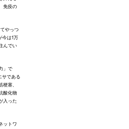
、免疫の
けてやっつ
が今は1万
住んでい
力」で
エサである
筋梗塞、
抗酸化物
が入った
ネットワ