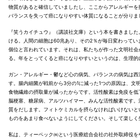
物質があると確信していましたし、ここからアレルギーを
バランスを失って癌になりやすい体質になることが分りま
『笑うカイチュウ』（講談社文庫）という本を書きました。
ける。人間の細胞は60兆あり、その2％が毎日変わっていま
個位と言われています。それは、私たちが作った文明社会
る。年をとってくると癌になりやすいというのは、生理的に
ガン・アレルギー・鬱など心の病気、バランスの病気は西
す。腸内細菌が戦前から3分の1に減った1つの原因は、文
食物繊維の摂取量が減ったからです。活性酸素は免疫を低
脳梗塞、糖尿病、アルツハイマー、みんな活性酸素です。
質をだします。フィトケミカルを摂らなければいけないと
ものをあまり食べないようにしてください。そして楽しく
私は、ティーペック㈱という医療総合会社の社外取締役を