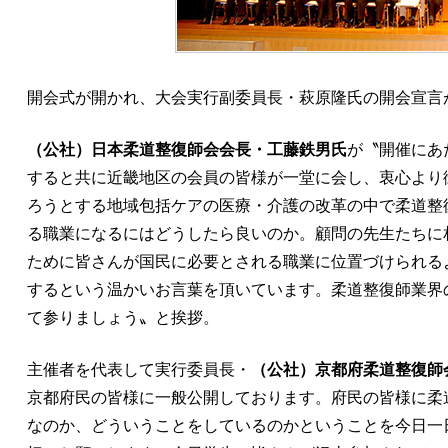
開会式が開かれ、大会実行副委員長・萩原隆氏の開会宣言
（公社）日本柔道整復師会会長・工藤鉄男氏
が〝開催にあ
すると共に近畿地区の会員の皆様が一堂に会し、衷心より
ろうとする地域包括ケアの医療・介護の改革の中で柔道整
る職業になるにはどうしたら良いのか。顧問の先生たちに
ために皆さんが国民に必要とされる職業に位置づけられる
するという温かいお言葉を頂いています。柔道整復師業界
て参りましょう〟と挨拶。
主催者を代表して実行委員長・
（公社）京都府柔道整復師
京都府民の皆様に一般公開しております。府民の皆様に柔
なのか、どういうことをしているのかということを今日一