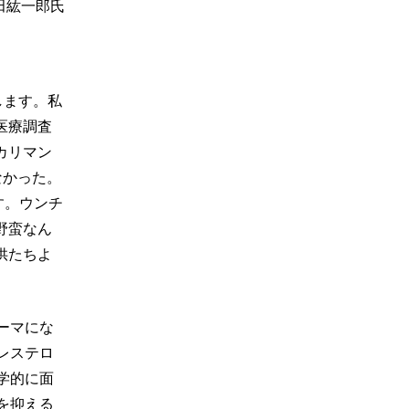
田紘一郎氏
します。私
医療調査
カリマン
なかった。
す。ウンチ
野蛮なん
供たちよ
ーマにな
レステロ
学的に面
を抑える