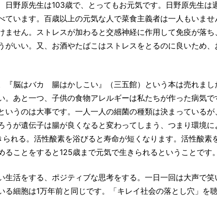
日野原先生は103歳で、とってもお元気です。日野原先生は
べています。百歳以上の元気な人で菜食主義者は一人もいませ
けません。ストレスが加わると交感神経に作用して免疫が落ち
うがいい。又、お酒やたばこはストレスをとるのに良いため、
。『脳はバカ 腸はかしこい』（三五館）という本は売れまし
い。あと一つ、子供の食物アレルギーは私たちが作った病気で
というのは大事です。一人一人の細菌の種類は決まっているが
ろうが遺伝子は腸が良くなると変わってしまう、つまり環境に
生きられる。活性酸素を浴びると寿命が短くなります。活性酸素
めることをすると125歳まで元気で生きられるということです
い生活をする、ポジティブな思考をする。一日一回は大声で笑
いる細胞は1万年前と同じです。「キレイ社会の落とし穴」を