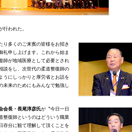
が行われた。
たり多くのご来賓の皆様をお招き
御礼申し上げます。これから始ま
復師が地域医療として必要とされ
相談をし、次世代の柔道整復師の
ようにしっかりと厚労省とお話を
の未来のためにもみんなで勉強し
会会長・長尾淳彦氏
が〝今日一日
道整復師というのはどういう職業
日存分に観て理解して頂くことを