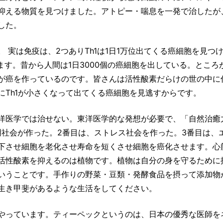
抑える物質を見つけました。アトピー・喘息を一発で治したが
した。
 実は免疫は、2つありTh1は1日1万位出てくる癌細胞を見つ
す。昔から人間は1日3000個の癌細胞を出している。ところ
が癌を作っているのです。皆さんは活性酸素だらけの世の中に
Th1が小さくなって出てくる癌細胞を見逃すからです。
洋医学では治せない。東洋医学的な発想が必要で、「自然治癒
明社会が作った。2番目は、ストレス社会を作った。3番目は、
下させ細胞を老化させ寿命を短くさせ細胞を癌化させます。心
活性酸素を抑えるのは植物です。植物は自分の身を守るために
いうことです。手作りの野菜・豆類・発酵食品を摂って添加物
生き甲斐があるような生活をしてください。
やっています。ティーペックというのは、日本の優秀な医師を