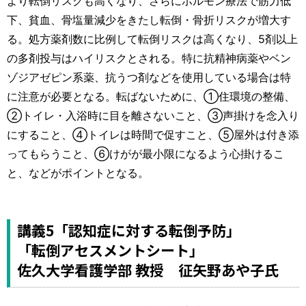
より転倒リスクも高くなり、さらにホルモン療法で筋力低
下、貧血、骨塩量減少をきたし転倒・骨折リスクが増大す
る。処方薬剤数に比例して転倒リスクは高くなり、5剤以上
の多剤投与はハイリスクとされる。特に抗精神病薬やベン
ゾジアゼピン系薬、抗うつ剤などを使用している場合は特
に注意が必要となる。転ばないために、①住環境の整備、
②トイレ・入浴時に目を離さないこと、③声掛けを念入り
にすること、④トイレは時間で促すこと、⑤屋外は付き添
ってもらうこと、⑥けがが最小限になるよう心掛けるこ
と、などがポイントとなる。
講義5「認知症に対する転倒予防」
「転倒アセスメントシート」
佐久大学看護学部 教授 征矢野あや子氏