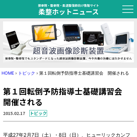
接骨院・整骨院・柔道整復師向け情報サイト
柔整ホットニュース
HOME
トピック
ニュース
HOME
›
トピック
›
第１回転倒予防指導士基礎講習会 開催される
特集
第１回転倒予防指導士基礎講習会
国家試験対策
開催される
学会・セミナー情報
2015.02.17
トピック
プライバシーポリシー
サイトマップ
平成27年2月7日（土）・8日（日）、ヒューリックカンフ