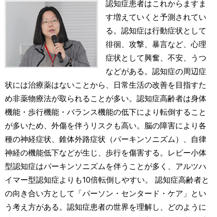
認知症患者はこれからますま
す増えていくと予測されてい
る。認知症は行動症状として
徘徊、攻撃、暴言など、心理
症状として興奮、不安、うつ
などがある。認知症の周辺症
状には治療薬はないことから、日常生活の改善を目指すた
め非薬物療法が取られることが多い。認知症高齢者は身体
機能・歩行機能・バランス機能の低下により転倒すること
が多いため、外傷を伴うリスクも高い。脳の障害により各
種の神経症状、錐体外路症状（パーキンソニズム）、自律
神経の機能低下などが生じ、歩行を傷害する。レビー小体
型認知症はパーキンソニズムを伴うことが多く、アルツハ
イマー型認知症よりも10倍転倒しやすい。 認知症高齢者と
の向き合い方として「パーソン・センタード・ケア」とい
う考え方がある。認知症患者の世界を理解し、どのように