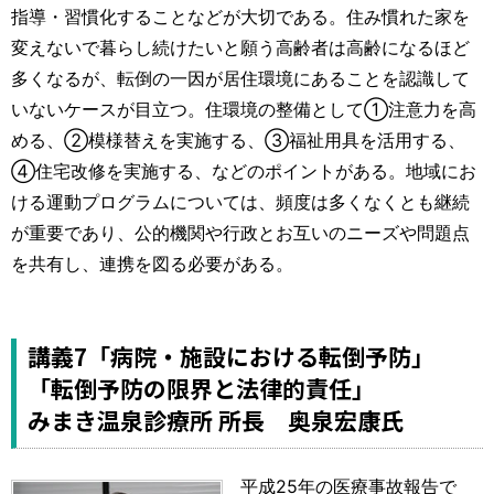
指導・習慣化することなどが大切である。住み慣れた家を
変えないで暮らし続けたいと願う高齢者は高齢になるほど
多くなるが、転倒の一因が居住環境にあることを認識して
いないケースが目立つ。住環境の整備として①注意力を高
める、②模様替えを実施する、③福祉用具を活用する、
④住宅改修を実施する、などのポイントがある。地域にお
ける運動プログラムについては、頻度は多くなくとも継続
が重要であり、公的機関や行政とお互いのニーズや問題点
を共有し、連携を図る必要がある。
講義7「病院・施設における転倒予防」
「転倒予防の限界と法律的責任」
みまき温泉診療所 所長 奥泉宏康氏
平成25年の医療事故報告で