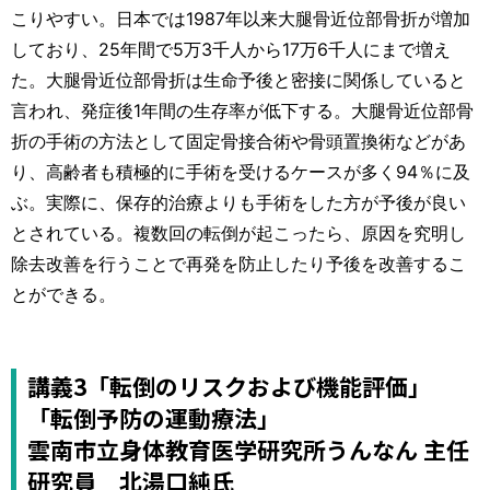
こりやすい。日本では1987年以来大腿骨近位部骨折が増加
しており、25年間で5万3千人から17万6千人にまで増え
た。大腿骨近位部骨折は生命予後と密接に関係していると
言われ、発症後1年間の生存率が低下する。大腿骨近位部骨
折の手術の方法として固定骨接合術や骨頭置換術などがあ
り、高齢者も積極的に手術を受けるケースが多く94％に及
ぶ。実際に、保存的治療よりも手術をした方が予後が良い
とされている。複数回の転倒が起こったら、原因を究明し
除去改善を行うことで再発を防止したり予後を改善するこ
とができる。
講義3「転倒のリスクおよび機能評価」
「転倒予防の運動療法」
雲南市立身体教育医学研究所うんなん 主任
研究員 北湯口純氏