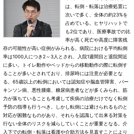
は、転倒・転落は治療処置に
次いで多く、全体の約23%を
占めている。ヒヤリハットで
も2位であり、医療事故での比
率が高く死亡や高度に障害残
存の可能性が高い症例がみられる。病院における平均転倒
率は1000人につき2～3人とされ、入院1週間目と退院間近
に多い。トイレ動作やベッドからの移動動作の際に転倒す
ることが多いとされており、排尿時には注意が必要とな
る。65歳以上の転倒においては認知症や脳血管障害、パー
キンソン病、悪性腫瘍、糖尿病患者などが多くみられ、筋
力が落ちていることも考慮して疾病の治療だけでなく転倒
予防の指導も行うべき。しかし転倒には避けられるものと
対応が困難なものがあり、それらを認識して出来る対策を
行ない全体のリスクを減らしていくことが重要となる。介
入下での転倒・転落は看護や介助方法を見直すことにより