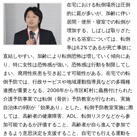
在宅における転倒場所は圧倒
的に庭が多いが、加齢に伴い
居間・便所・寝室での転倒が
増加する。しばしば取りざた
される浴室については、転倒
率は6.2%であるが死亡事故に
直結しやすい。加齢により転倒恐怖は増していく傾向にあ
り、特に女性は恐怖感が強い。恐怖感は行動を制限してし
まい、廃用性疾患を引き起こす可能性がある。在宅での転
倒予防では、行政サービスや地域運動指導員などの多職種
連携が重要となる。2006年から市区町村に義務付けられた
介護予防事業では転倒（骨折）予防教室が行なわれ、実施
自治体の9割が「効果あり」とした。転倒予防教室実施に際
しては、高齢者の健康障害、ADL、転倒リスクなどから参
加可能であるか評価すること、高齢者が自ら進んで参加で
きるよう意思決定を支援すること、自宅でも行える運動を