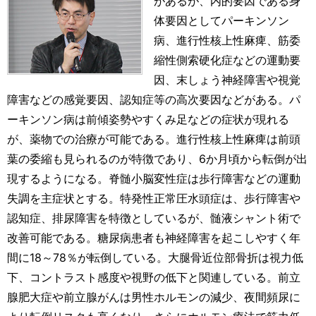
があるが、内的要因である身
体要因としてパーキンソン
病、進行性核上性麻痺、筋委
縮性側索硬化症などの運動要
因、末しょう神経障害や視覚
障害などの感覚要因、認知症等の高次要因などがある。パ
ーキンソン病は前傾姿勢やすくみ足などの症状が現れる
が、薬物での治療が可能である。進行性核上性麻痺は前頭
葉の委縮も見られるのが特徴であり、6か月頃から転倒が出
現するようになる。脊髄小脳変性症は歩行障害などの運動
失調を主症状とする。特発性正常圧水頭症は、歩行障害や
認知症、排尿障害を特徴としているが、髄液シャント術で
改善可能である。糖尿病患者も神経障害を起こしやすく年
間に18～78％が転倒している。大腿骨近位部骨折は視力低
下、コントラスト感度や視野の低下と関連している。前立
腺肥大症や前立腺がんは男性ホルモンの減少、夜間頻尿に