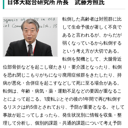
日体大総合研究所 所長 武藤芳照氏
転倒した高齢者は対照群に比
して生命予後が著しく不良で
あると言われるが、からだが
弱くなっているから転倒する
という考え方が大切である。
転倒を契機として、大腿骨近
位部骨折などを起こし寝たきり・要介護となったり、転倒
を恐れ閉じこもりがちになり廃用症候群をきたしたり、持
病が悪化・合併症を起こすなどして死に至る場合がある。
転倒は、年齢・病気・薬・運動不足などの要因が重なるこ
とによって起こる。1度転ぶとその後の1年間で再び転倒す
るリスクは約5倍とされており、予防が重要となる。そして
事故が起こってしまったら、発生状況別に情報を収集・整
理して分析し、個別的課題・共通的課題について考え予防