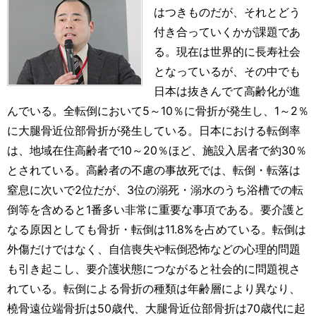
はつきものだが、それとどう
付き合っていくかが課題であ
る。現在は世界的に長寿社会
となっているが、その中でも
日本は抜きんでて高齢化が進
んでいる。全転倒において5～10％に骨折が発生し、1～2％
に大腿骨近位部骨折が発生している。日本における転倒率
は、地域在住高齢者で10～20％ほど、施設入居者で約30％
とされている。高齢者の不慮の事故死では、転倒・転落は
窒息に次いで2位だが、3位の溺死・溺水のうち浴槽での転
倒等を含めると1番多い非常に重要な事項である。要介護と
なる原因としても骨折・転倒は11.8%を占めている。転倒は
外傷だけではなく、自信喪失や転倒恐怖などの心理的問題
も引き起こし、要介護状態につながると社会的に問題視さ
れている。転倒による骨折の種類は年齢層により異なり、
橈骨遠位端骨折は50歳代、大腿骨近位部骨折は70歳代に起