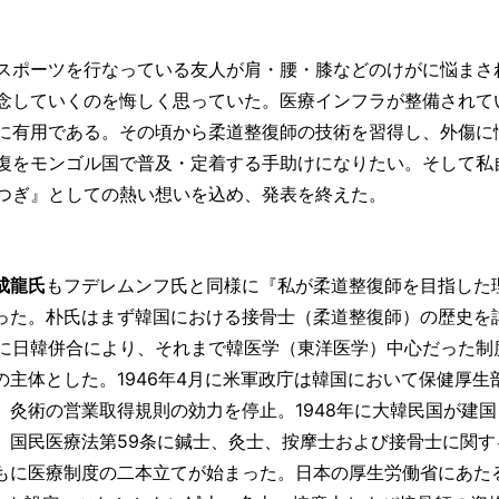
スポーツを行なっている友人が肩・腰・膝などのけがに悩まさ
念していくのを悔しく思っていた。医療インフラが整備されて
に有用である。その頃から柔道整復師の技術を習得し、外傷に
復をモンゴル国で普及・定着する手助けになりたい。そして私
つぎ』としての熱い想いを込め、発表を終えた。
成龍氏
もフデレムンフ氏と同様に『私が柔道整復師を目指した
った。朴氏はまず韓国における接骨士（柔道整復師）の歴史を
0年に日韓併合により、それまで韓医学（東洋医学）中心だった制
の主体とした。1946年4月に米軍政庁は韓国において保健厚生
、灸術の営業取得規則の効力を停止。1948年に大韓民国が建
5日、国民医療法第59条に鍼士、灸士、按摩士および接骨士に関
もに医療制度の二本立てが始まった。日本の厚生労働省にあた