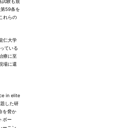
格試験も規
第59条を
これらの
龍仁大学
っている
治療に至
現場に還
 in elite
）と題した研
命を脅か
トボー
レーニン