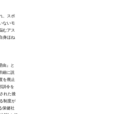
れ、スポ
いないモ
悩むアス
自身ほね
理由』と
詳細に説
度を廃止
部訓令を
国された後
する制度が
る保健社