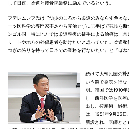
して日夜、柔道と接骨院業務に励んでいるという。
フデレムンフ氏は〝幼少のころから柔道のみならず色々な
ーツ医科学の専門家不足から完治せずに志半ばで競技を断
ンゴル国、特に地方では柔道整復の徒手による治療は非常
リートや地方の外傷患者を助けたいと思っていた。柔道整
つぎの誇りを持って日本での業務を行ないたい〟と『ほね
続けて大韓民国の
朴
いう題で発表を行な
明。韓国では191
し、西洋医学を医療
出し、按摩術、鍼術
は、1951年9月2
新設され、医師とと