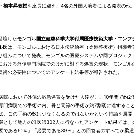
・橋本昇教授
を座長に迎え、4名の外国人演者による発表の他
登壇した
モンゴル国立健康科学大学付属医療技術大学・エンフ
ル氏
は、モンゴルにおける日本伝統治療（柔道整復術）指導者
り組みについて発表。モンゴルの医療システムや同プロジェク
における外傷専門病院でのけがに対する処置の現状、モンゴル
復術の必要性についてのアンケート結果等が報告された。
病院において外傷の応急処置を受けた人達がここ10年間で約2
専門病院での手術の内、骨と関節の手術が約7割弱に達するこ
ば、この手術の数は少なくなるのではないかという持論を展開
環として地方の准医師302人に行なったアンケート結果では、
である61％」「必要である39％」との回答者のすべてが柔