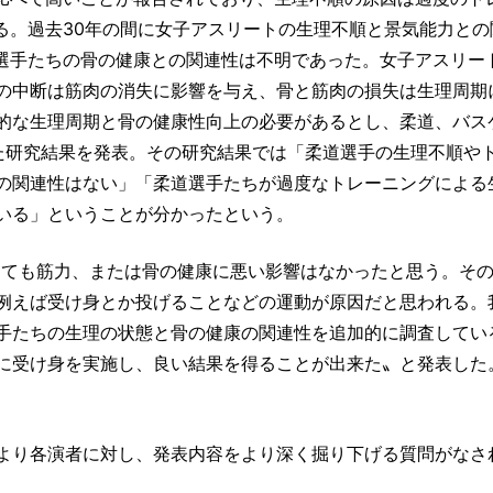
る。過去30年の間に女子アスリートの生理不順と景気能力との
選手たちの骨の健康との関連性は不明であった。女子アスリー
の中断は筋肉の消失に影響を与え、骨と筋肉の損失は生理周期
的な生理周期と骨の健康性向上の必要があるとし、柔道、バス
た研究結果を発表。その研究結果では「柔道選手の生理不順や
の関連性はない」「柔道選手たちが過度なトレーニングによる
いる」ということが分かったという。
がひどくても筋力、または骨の健康に悪い影響はなかったと思う。そ
例えば受け身とか投げることなどの運動が原因だと思われる。
手たちの生理の状態と骨の健康の関連性を追加的に調査してい
に受け身を実施し、良い結果を得ることが出来た〟と発表した
より各演者に対し、発表内容をより深く掘り下げる質問がなさ