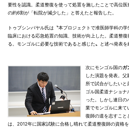
要性を認識。柔道整復を使って処置を施したことで高位医
の約6割が「転院が減少した」と答えたと報告した。
トゥブシンバヤル氏は〝本プロジェクトで准医師学科の学生
臨床における応急処置の知識、技術が向上した。柔道整復
る。モンゴルに必要な技術であると感じた〟と述べ発表を
次にモンゴル国の
ガ
した演題を発表。父
所で試合がしたいと
ゴル国柔道ナショナ
った。しかし連日の
業でモンゴルに来て
復師の道を志すこと
は、2012年に国家試験に合格し晴れて柔道整復師の資格