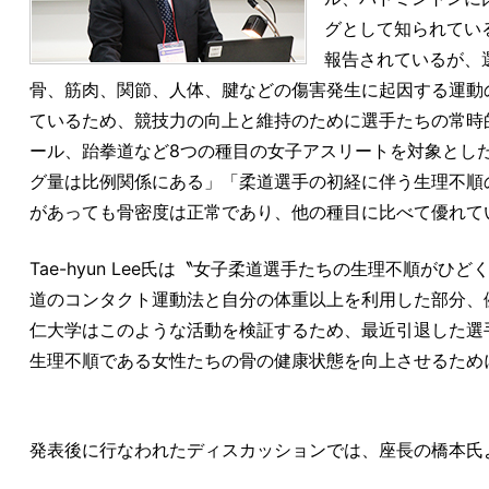
グとして知られてい
報告されているが、
骨、筋肉、関節、人体、腱などの傷害発生に起因する運動
ているため、競技力の向上と維持のために選手たちの常時
ール、跆拳道など8つの種目の女子アスリートを対象とし
グ量は比例関係にある」「柔道選手の初経に伴う生理不順
があっても骨密度は正常であり、他の種目に比べて優れて
Tae-hyun Lee氏は〝女子柔道選手たちの生理不順
道のコンタクト運動法と自分の体重以上を利用した部分、
仁大学はこのような活動を検証するため、最近引退した選
生理不順である女性たちの骨の健康状態を向上させるため
発表後に行なわれたディスカッションでは、座長の橋本氏