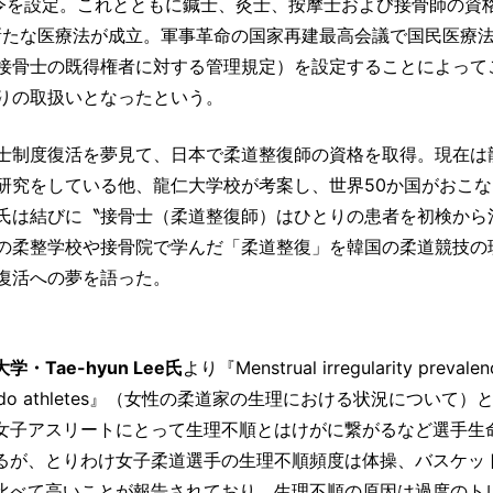
業者令を設定。これとともに鍼士、灸士、按摩士および接骨師の資
は新たな医療法が成立。軍事革命の国家再建最高会議で国民医療法
接骨士の既得権者に対する管理規定）を設定することによって
りの取扱いとなったという。
士制度復活を夢見て、日本で柔道整復師の資格を取得。現在は
研究をしている他、龍仁大学校が考案し、世界50か国がおこな
氏は結びに〝接骨士（柔道整復師）はひとりの患者を初検から
の柔整学校や接骨院で学んだ「柔道整復」を韓国の柔道競技の
復活への夢を語った。
・Tae-hyun Lee氏
より『Menstrual irregularity prevalence
sity judo athletes』（女性の柔道家の生理における状況について
女子アスリートにとって生理不順とはけがに繋がるなど選手生
るが、とりわけ女子柔道選手の生理不順頻度は体操、バスケッ
比べて高いことが報告されており、生理不順の原因は過度のト