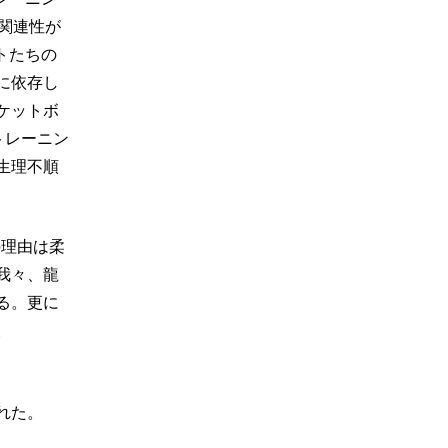
関連性が
トたちの
に依存し
ケットボ
トレーニン
生理不順
の理由は柔
我々、龍
る。更に
。
れた。