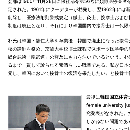
会部は1960年11月28日に保社部令第56号に類似医療
定された。1961年にクーデターが勃発し、翌1962年に
削除し、医療法附則警戒規定（鍼士、灸士、按摩士および
制度は廃止となり、それにより韓国国内で接骨士は一代限
朴氏は韓国・龍仁大学を卒業後、韓国で廃止になった接骨
校の講師を務め、京畿大学校博士課程でスポーツ医学学の
総合武術「龍武道」の普及にも力を注いでいるという。朴
るまで一貫して診られる素晴らしい職業である。私が日本
元し、韓国において接骨士の復活を果たしたい〟と接骨士
最後に
韓国国立体育大学
female univer
究発表がなされた。
しかねない問題であ
ル、バドミントンに