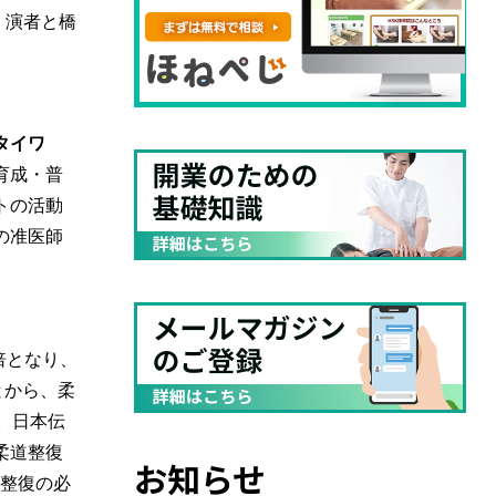
、演者と橋
タイワ
育成・普
トの活動
の准医師
倍となり、
とから、柔
。日本伝
柔道整復
お知らせ
道整復の必