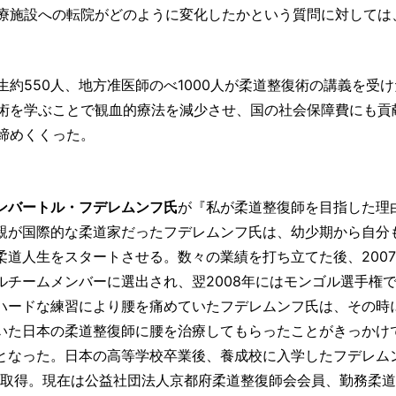
療施設への転院がどのように変化したかという質問に対しては
約550人、地方准医師のべ1000人が柔道整復術の講義を受
術を学ぶことで観血的療法を減少させ、国の社会保障費にも貢
締めくくった。
ンバートル・フデレムンフ氏
が『私が柔道整復師を目指した理
親が国際的な柔道家だったフデレムンフ氏は、幼少期から自分
柔道人生をスタートさせる。数々の業績を打ち立てた後、200
ルチームメンバーに選出され、翌2008年にはモンゴル選手権
ハードな練習により腰を痛めていたフデレムンフ氏は、その時にJ
いた日本の柔道整復師に腰を治療してもらったことがきっかけ
となった。日本の高等学校卒業後、養成校に入学したフデレム
を取得。現在は公益社団法人京都府柔道整復師会会員、勤務柔