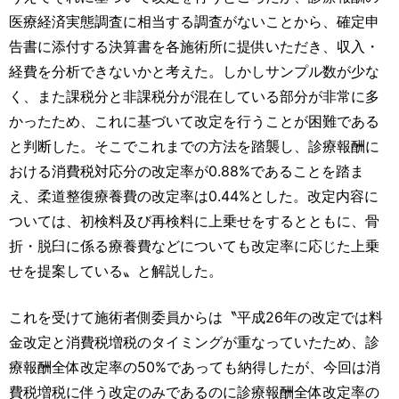
医療経済実態調査に相当する調査がないことから、確定申
告書に添付する決算書を各施術所に提供いただき、収入・
経費を分析できないかと考えた。しかしサンプル数が少な
く、また課税分と非課税分が混在している部分が非常に多
かったため、これに基づいて改定を行うことが困難である
と判断した。そこでこれまでの方法を踏襲し、診療報酬に
おける消費税対応分の改定率が0.88%であることを踏ま
え、柔道整復療養費の改定率は0.44%とした。改定内容に
ついては、初検料及び再検料に上乗せをするとともに、骨
折・脱臼に係る療養費などについても改定率に応じた上乗
せを提案している〟と解説した。
これを受けて施術者側委員からは〝平成26年の改定では料
金改定と消費税増税のタイミングが重なっていたため、診
療報酬全体改定率の50%であっても納得したが、今回は消
費税増税に伴う改定のみであるのに診療報酬全体改定率の