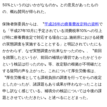
50%というのはいかがなものか〟との意見があったもの
の、概ね賛同が得られた。
保険者側委員からは、〝
平成26年の療養費改定時の資料
で
も「平成27年10月に予定されている消費税率10%への引上
げ時に療養費改定で対応する場合には､施術所における経費
の実態調査を実施することとする」と明記されていたにも
かかわらず、なぜ実態調査が出来なかったのか〟、〝前回
を踏襲したというが、前回の補填が適切であったかどうか
という検証は行ったのか〟等、改定額の根拠が不明確だと
する疑問の声を上がった。これについて厚生労働省は、
〝厚生労働省としても課税負担の調査を行ってからの改定
としたかったが、諸課題もあり成果が伴わなかったことは
申し訳なく感じている。補填分の検証については今後の課
題とさせていただきたい〟と述べるにとどまった。