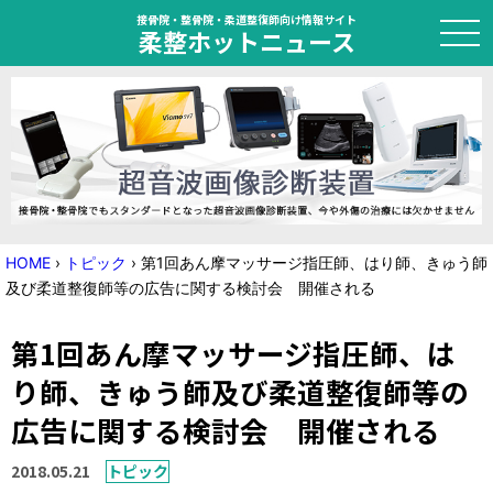
接骨院・整骨院・柔道整復師向け情報サイト
柔整ホットニュース
HOME
トピック
ニュース
HOME
›
トピック
›
第1回あん摩マッサージ指圧師、はり師、きゅう師
及び柔道整復師等の広告に関する検討会 開催される
特集
第1回あん摩マッサージ指圧師、は
国家試験対策
り師、きゅう師及び柔道整復師等の
学会・セミナー情報
広告に関する検討会 開催される
プライバシーポリシー
サイトマップ
2018.05.21
トピック