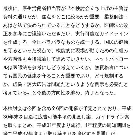
最後に、厚生労働省担当官が〝本検討会立ち上げの主旨は
資料の通りだが、焦点をどこに絞るかが重要。柔整師法・
あはき法で決められていることをどうするか、医師法の改
正を参考にご議論いただきたい。実行可能なガイドライン
を作成する、全国バラバラなものを統一する、国民の健康
を守るといった視点で、機能的に現場が動くための仕組み
や方向性も今後議論して進めていきたい。ネットパトロー
ルは医師法を参考にしどう考えていくか。無資格者につい
ても国民の健康を守ることが重要であり、どう規制する
か。虚偽・誇大広告は問題だというような例示も必要だと
考えている〟と今後の方向性を纏め、終了となった。
本検討会は今回を含め全6回の開催が予定されており、平成
30年末を目途に広告可能事項の見直し案、ガイドライン案
を取りまとめ、平成31年度より施行、1年程度の周知期間を
経て平成32年度より取り締まりを強化する見通しだ。