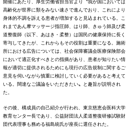
開催にあたり、厚生労働省担当官より〝我が国においては
高齢化が世界に類をみない速さで進んでおり、これにより
身体的不調を訴える患者が増加すると見込まれている。こ
れまであん摩マッサージ指圧師、はり師、きゅう師及び柔
道整復師（以下、あはき・柔整）は国民の健康保持に長く
寄与してきたが、これからもその役割は重要になる。施術
所における広告については、社会保障審議会医療保険部会
において適正化すべきとの指摘があり、患者が知りたい情
報が適切に提供されるためにも現行の広告規制に関するご
意見を伺いながら慎重に検討していく必要があると考えて
いる。闊達なご議論をいただきたい〟と趣旨が説明され
た。
その後、構成員の自己紹介が行われ、東京慈恵会医科大学
教育センター長であり、公益財団法人柔道整復研修試験財
団代表理事も務める福島統氏が座長に選任された。