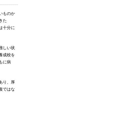
いものか
きた
は十分に
難しい状
養成校を
もに病
あり、厚
復ではな