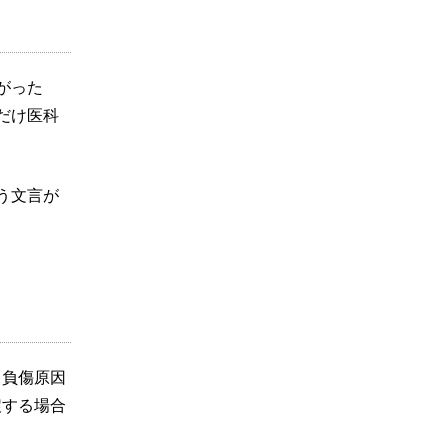
がった
だけ医科
う文言が
、負傷原因
戻する場合