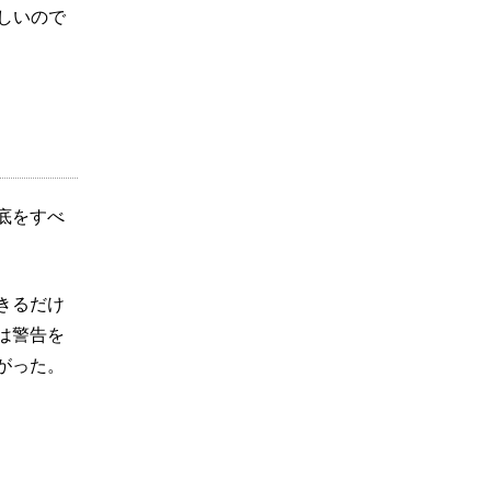
しいので
底をすべ
きるだけ
は警告を
がった。