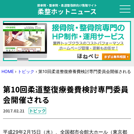
接骨院・整骨院・柔道整復師向け情報サイト
柔整ホットニュース
HOME
トピック
ニュース
HOME
›
トピック
›
第10回柔道整復療養費検討専門委員会開催される
特集
第10回柔道整復療養費検討専門委員
国家試験対策
会開催される
学会・セミナー情報
2017.02.21
トピック
プライバシーポリシー
サイトマップ
平成29年2月15日（水）、全国都市会館大ホール（東京都