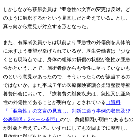
しかしながら萩原委員は〝亜急性の文言の変更は反対。ど
のように解釈するかという見直しだと考えている〟とし、
真っ向から意見が対立する形となった。
また、有識者委員からは以前より亜急性の外傷例を具体的
に示すよう要望が挙げられているが、厚生労働省は〝少な
くとも現時点では、身体の組織の損傷の状態が急性か亜急
性かということで、施術者側からも慢性に至っていないも
のという意見があったので、そういったものが該当するの
ではないか。また平成７年の医療保険審議会柔道整復等療
養費部会において、『療養費の対象疾患は、急性又は亜急
性の外傷性であることが明白な』とされている
（資料
『「亜急性」の文言の見直し、判断に迷う事例の収集及び
公表関係』2ページ参照）
ので、負傷原因が明白であるもの
が対象と考えている。いずれにしても次回までに整理し、
具体的に挙げられるようにしたい〟とした。