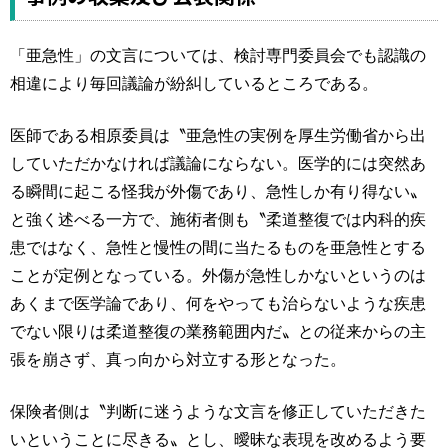
「亜急性」の文言については、検討専門委員会でも認識の
相違により毎回議論が紛糾しているところである。
医師である相原委員は〝亜急性の実例を厚生労働省から出
していただかなければ議論にならない。医学的には突然あ
る瞬間に起こる怪我が外傷であり、急性しか有り得ない〟
と強く述べる一方で、施術者側も〝柔道整復では内科的疾
患ではなく、急性と慢性の間に当たるものを亜急性とする
ことが定例となっている。外傷が急性しかないというのは
あくまで医学論であり、何をやっても治らないような疾患
でない限りは柔道整復の業務範囲内だ〟との従来からの主
張を崩さず、真っ向から対立する形となった。
保険者側は〝判断に迷うような文言を修正していただきた
いということに尽きる〟とし、曖昧な表現を改めるよう要