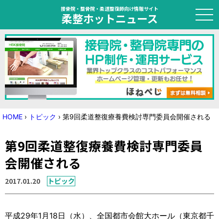
接骨院・整骨院・柔道整復師向け情報サイト
柔整ホットニュース
HOME
トピック
ニュース
HOME
›
トピック
›
第9回柔道整復療養費検討専門委員会開催される
特集
第9回柔道整復療養費検討専門委員
国家試験対策
会開催される
学会・セミナー情報
2017.01.20
トピック
プライバシーポリシー
サイトマップ
平成29年1月18日（水）、全国都市会館大ホール（東京都千