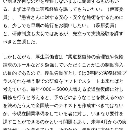
い制度が何なのかを理解しないままに開業するものもい
る。まずは早急に実務経験を課してもらいたい〟（伊藤委
員）、〝患者さんに対する安心・安全な施術をするために
も、少しでも早期の施行をお願いしたい〟（萩原委員）
と、研修制度も大切ではあるが、先立って実務経験を課す
べきと主張した。
しかしながら、厚生労働省は〝柔道整復師の倫理観や保険
請求のルールなどを勉強していただくことがこの制度導入
の目的であるので、厚生労働省としては3年間の実務経験プ
ラスそれを補う形での研修をセットでスタート出来ればと
考えている。毎年4000～5000人増える柔道整復師に対し
研修を行うと考えると、予めどのようなことを教えるのか
を決めたうえで全国統一のテキストを作成すべきではない
か。今現在開業準備をしている者に対し、いきなり要件を
課すことができるのかという問題もあり、来年4月からの実
施は難しいと考えている。そのため、年度内に方針を決定