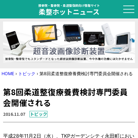
接骨院・整骨院・柔道整復師向け情報サイト
柔整ホットニュース
HOME
トピック
ニュース
HOME
›
トピック
›
第8回柔道整復療養費検討専門委員会開催される
特集
第8回柔道整復療養費検討専門委員
国家試験対策
会開催される
学会・セミナー情報
2016.11.07
トピック
プライバシーポリシー
サイトマップ
平成28年11月2日（水）、TKPガーデンシティ永田町におい