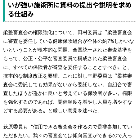
いが強い施術所に資料の提出や説明を求め
る仕組み
柔整審査会の権限強化について、田村委員は〝柔整審査会
に審査を委任している健康保険組合が全体の約7%しかいな
いということが根本的な問題。全国統一された審査基準を
もって、公正・公平な審査委員で構成された柔整審査会
に、すべての保険者が審査を委任することとすべき〟と、
抜本的な制度改正を要望。これに対し幸野委員は〝柔整審
査会に委託しても効果がないから委託しない。自組合で審
査したほうが遥かに良いと考えている保険者が多い。権限
を強化するのであれば、開催頻度を増やし人員を増やすな
どする必要がある〟と厳しい意見を述べた。
萩原委員も〝信用できる審査会を作るので是非参加してい
ただきたい。我々の審査会では傾向審査ができるので入っ