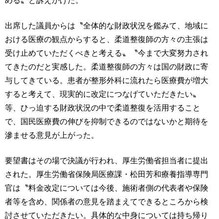
出席した議員からは〝全体的な財政状況を鑑みて、地域に
おける医療の観点からすると、柔道整復師の方々の主張は
受け止めていただくべきと考える〟〝今まで大変努力され
てきたのだと実感した。柔道整復師の方々は国の財政に寄
与してきている。患者が整形外科に流れたら医療費が増大
すると考えて、現実的に改定につなげていただきたい〟
等、ひっ迫する財政状況の中で柔道整復を活用すること
で、国民医療費の伸びを抑制できるのではないかと期待を
滲ませる意見が上がった。
要望書はその場で決議が行われ、厚生労働省担当者に提出
された。厚生労働省保険局医療課・松田芳和療養指導専門
官は〝料金改定については今後、施術者側の代表者や保険
者等を含め、関係者の意見を踏まえてできるところから検
討させていただきたい。具体的な中身については持ち帰り