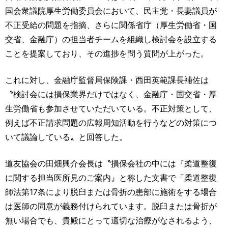
国会衆議院厚生労働委員会において、民主党・長妻議員が
不正受給の問題を指摘、さらに関係省庁（厚生労働省・国
交省、金融庁）の担当者チームを組織し検討会を設立する
ことを提案しており、その進捗を問う質問が上がった。
これに対し、金融庁監督局保険課・西田英範課長補佐は
〝検討会には損保業界だけではなく、金融庁・国交省・厚
生労働省も参加させていただいている。不正対策として、
例えば不正請求問題の広報周知活動を行うなどの対策につ
いて議論している〟と回答した。
道友協会の田畑興介会長は〝損保会社の中には『柔道整復
に関する担当医所見のご案内』と称した文書で「柔道整復
師法第17条により脱臼または骨折の患部に施術をする場合
は医師の同意が義務付けられています。脱臼または骨折が
無い場合でも、貴殿にとって適切な治療がなされるよう、