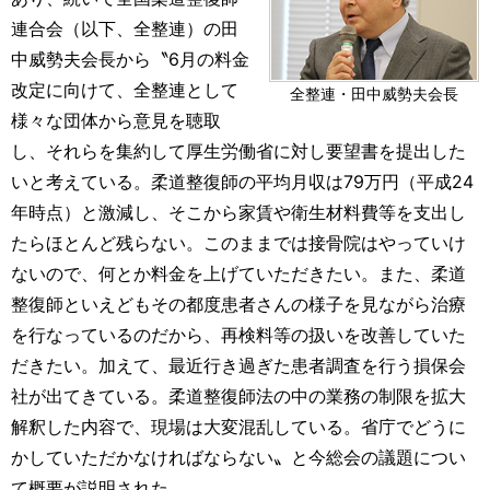
連合会（以下、全整連）の田
中威勢夫会長から〝6月の料金
改定に向けて、全整連として
全整連・田中威勢夫会長
様々な団体から意見を聴取
し、それらを集約して厚生労働省に対し要望書を提出した
いと考えている。柔道整復師の平均月収は79万円（平成24
年時点）と激減し、そこから家賃や衛生材料費等を支出し
たらほとんど残らない。このままでは接骨院はやっていけ
ないので、何とか料金を上げていただきたい。また、柔道
整復師といえどもその都度患者さんの様子を見ながら治療
を行なっているのだから、再検料等の扱いを改善していた
だきたい。加えて、最近行き過ぎた患者調査を行う損保会
社が出てきている。柔道整復師法の中の業務の制限を拡大
解釈した内容で、現場は大変混乱している。省庁でどうに
かしていただかなければならない〟と今総会の議題につい
て概要が説明された。