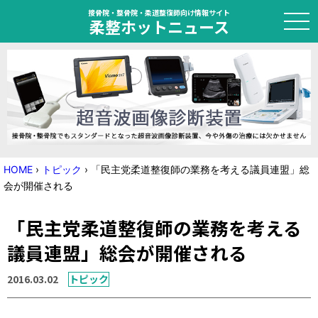
接骨院・整骨院・柔道整復師向け情報サイト
柔整ホットニュース
HOME
トピック
ニュース
HOME
›
トピック
›
「民主党柔道整復師の業務を考える議員連盟」総
会が開催される
特集
「民主党柔道整復師の業務を考える
国家試験対策
議員連盟」総会が開催される
学会・セミナー情報
2016.03.02
トピック
プライバシーポリシー
サイトマップ