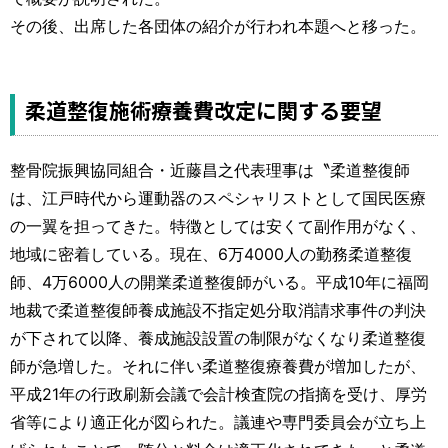
その後、出席した各団体の紹介が行われ本題へと移った。
柔道整復施術療養費改定に関する要望
整骨院振興協同組合・近藤昌之代表理事は〝柔道整復師
は、江戸時代から運動器のスペシャリストとして国民医療
の一翼を担ってきた。特徴としては安くて副作用がなく、
地域に密着している。現在、6万4000人の勤務柔道整復
師、4万6000人の開業柔道整復師がいる。平成10年に福岡
地裁で柔道整復師養成施設不指定処分取消請求事件の判決
が下されて以降、養成施設設置の制限がなくなり柔道整復
師が急増した。それに伴い柔道整復療養費が増加したが、
平成21年の行政刷新会議で会計検査院の指摘を受け、厚労
省等により適正化が図られた。議連や専門委員会が立ち上