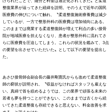
げられたことで、随分と料金は適正化されてきた〟と柔道
整復業界が辿ってきた経緯を説明。そのうえで近年の国民
医療費の伸びについて触れ、〝柔道整復施術療養費は減少
しているが、一方で整形外科の医療費は増加傾向にある。
このままでは廃業する柔道整復師が増えて利点の多い接骨
院が地域医療を担えなくなり、患者が整形外科に流れてさ
らに医療費を圧迫してしまう。これらの状況を鑑みて、3点
の要望を出させていただいた〟として以下の要望を提出し
た。
あさひ接骨師会副会長の藤井剛寛氏からも改めて柔道整復
師の窮状が説明され、〝収益がなければスタッフも雇えな
い。真綿で首を絞めるようでは、この業界で頑張る未来の
若者も夢を持つことができない。このままでは古くから続
いてきた柔道整復も存続できると思えない。料金改善を求
める〟と訴えかけた。