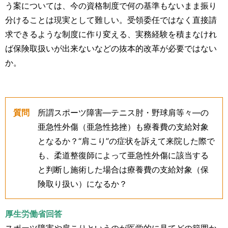
う案については、今の資格制度で何の基準もないまま振り
分けることは現実として難しい。受領委任ではなく直接請
求できるような制度に作り変える、実務経験を積まなけれ
ば保険取扱いが出来ないなどの抜本的改革が必要ではない
か。
質問
所謂スポーツ障害―テニス肘・野球肩等々―の
亜急性外傷（亜急性捻挫）も療養費の支給対象
となるか？“肩こり”の症状を訴えて来院した際で
も、柔道整復師によって亜急性外傷に該当する
と判断し施術した場合は療養費の支給対象（保
険取り扱い）になるか？
厚生労働省回答
スポーツ障害や肩こりというのが医学的に見てどの範囲か