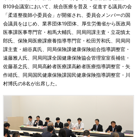
運営元
お問い合わせ
B109会議室において、統合医療を普及・促進する議員の会
「柔道整復師小委員会」が開催され、委員会メンバーの国
会議員をはじめ、業界団体19団体、厚生労働省から医政局
医事課医事専門官・相馬大輔氏、同局同課主査・立花慎太
郎氏、保険局医療課療養指導専門官・松田芳和氏、同局同
課主査・細谷真氏、同局保険課健康保険組合指導調整官・
遠藤雅人氏、同局同課全国健康保険協会管理室室長補佐・
佐藤基之氏、同局高齢者医療課高齢者医療指導調整官・矢
作靖氏、同局国民健康保険課国民健康保険指導調整官・川
村博氏の8名が出席した。