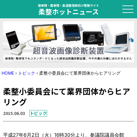
接骨院・整骨院・柔道整復師向け情報サイト
柔整ホットニュース
HOME
トピック
ニュース
HOME
›
トピック
›
柔整小委員会にて業界団体からヒアリング
特集
柔整小委員会にて業界団体からヒア
国家試験対策
リング
学会・セミナー情報
2015.06.03
トピック
プライバシーポリシー
サイトマップ
平成27年6月2日（火）16時30分より、参議院議員会館