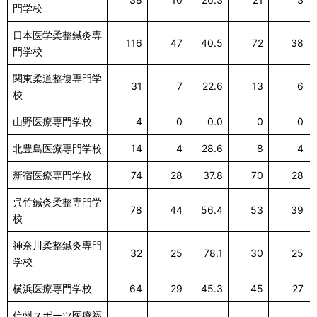
門学校
日本医学柔整鍼灸専
116
47
40.5
72
38
門学校
関東柔道整復専門学
31
7
22.6
13
6
校
山野医療専門学校
4
0
0.0
0
0
北豊島医療専門学校
14
4
28.6
8
4
新宿医療専門学校
74
28
37.8
70
28
呉竹鍼灸柔整専門学
78
44
56.4
53
39
校
神奈川柔整鍼灸専門
32
25
78.1
30
25
学校
横浜医療専門学校
64
29
45.3
45
27
信州スポーツ医療福