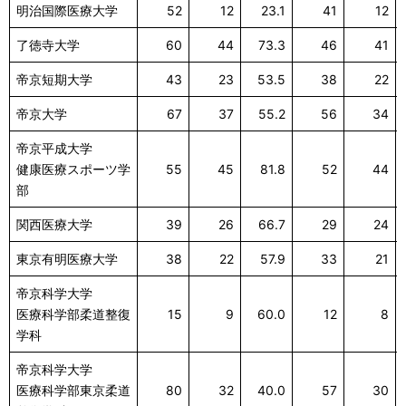
明治国際医療大学
52
12
23.1
41
12
了徳寺大学
60
44
73.3
46
41
帝京短期大学
43
23
53.5
38
22
帝京大学
67
37
55.2
56
34
帝京平成大学
健康医療スポーツ学
55
45
81.8
52
44
部
関西医療大学
39
26
66.7
29
24
東京有明医療大学
38
22
57.9
33
21
帝京科学大学
医療科学部柔道整復
15
9
60.0
12
8
学科
帝京科学大学
医療科学部東京柔道
80
32
40.0
57
30