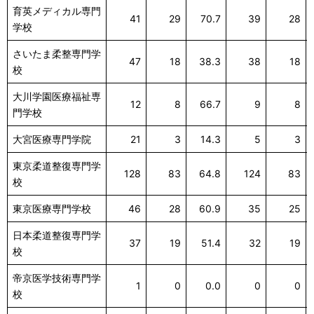
育英メディカル専門
41
29
70.7
39
28
学校
さいたま柔整専門学
47
18
38.3
38
18
校
大川学園医療福祉専
12
8
66.7
9
8
門学校
大宮医療専門学院
21
3
14.3
5
3
東京柔道整復専門学
128
83
64.8
124
83
校
東京医療専門学校
46
28
60.9
35
25
日本柔道整復専門学
37
19
51.4
32
19
校
帝京医学技術専門学
1
0
0.0
0
0
校