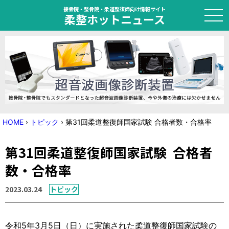
接骨院・整骨院・柔道整復師向け情報サイト
柔整ホットニュース
HOME
トピック
ニュース
HOME
›
トピック
›
第31回柔道整復師国家試験 合格者数・合格率
特集
第31回柔道整復師国家試験 合格者
国家試験対策
数・合格率
学会・セミナー情報
2023.03.24
トピック
プライバシーポリシー
サイトマップ
令和5年3月5日（日）に実施された柔道整復師国家試験の