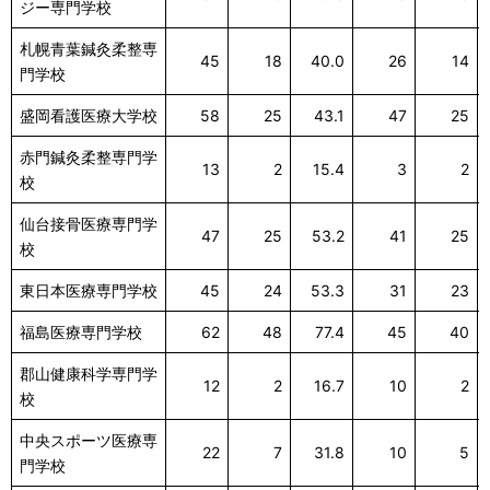
ジー専門学校
札幌青葉鍼灸柔整専
45
18
40.0
26
14
門学校
盛岡看護医療大学校
58
25
43.1
47
25
赤門鍼灸柔整専門学
13
2
15.4
3
2
校
仙台接骨医療専門学
47
25
53.2
41
25
校
東日本医療専門学校
45
24
53.3
31
23
福島医療専門学校
62
48
77.4
45
40
郡山健康科学専門学
12
2
16.7
10
2
校
中央スポーツ医療専
22
7
31.8
10
5
門学校