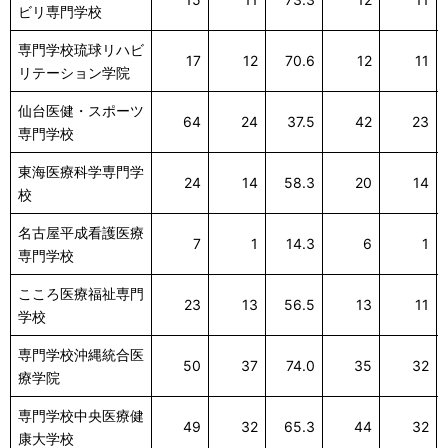
ビリ専門学校
専門学校琉球リハビ
17
12
70.6
12
11
リテーション学院
仙台医健・スポーツ
64
24
37.5
42
23
専門学校
東海医療科学専門学
24
14
58.3
20
14
校
名古屋平成看護医療
7
1
14.3
6
1
専門学校
こころ医療福祉専門
23
13
56.5
13
11
学校
専門学校沖縄統合医
50
37
74.0
35
32
療学院
専門学校中央医療健
49
32
65.3
44
32
康大学校