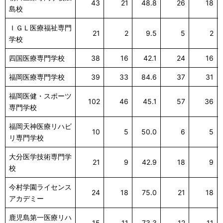
43
21
48.8
26
18
島校
ＩＧＬ医療福祉専門
21
2
9.5
5
2
学校
四国医療専門学校
38
16
42.1
24
16
福岡医療専門学校
39
33
84.6
37
31
福岡医健・スポーツ
102
46
45.1
57
36
専門学校
福岡天神医療リハビ
10
5
50.0
6
5
リ専門学校
大分医学技術専門学
21
9
42.9
18
9
校
今村学園ライセンス
24
18
75.0
21
18
アカデミー
鹿児島第一医療リハ
15
11
73.3
12
11