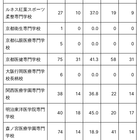
ルネス紅葉スポーツ
27
10
37.0
19
9
柔整専門学校
京都衛生専門学校
1
0
0.0
0
0
京都仏眼医療専門学
5
0
0.0
0
0
校
京都医健専門学校
75
31
41.3
58
31
大阪行岡医療専門学
6
0
0.0
0
0
校長柄校
関西医療学園専門学
38
14
36.8
22
14
校
明治東洋医学院専門
40
18
45.0
20
17
学校
森ノ宮医療学園専門
74
14
18.9
41
14
学校