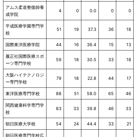
アムス柔道整復師養
4
0
0.0
0
0
成学院
平成医療学園専門学
51
19
37.3
36
18
校
国際東洋医療学院
44
16
36.4
15
13
履正社国際医療スポ
59
18
30.5
33
18
ーツ専門学校
大阪ハイテクノロジ
79
18
22.8
44
17
ー専門学校
東洋医療専門学校
88
51
58.0
65
46
関西健康科学専門学
83
33
39.8
46
33
校
朝日医療大学校
54
24
44.4
33
21
朝日医療専門学校広