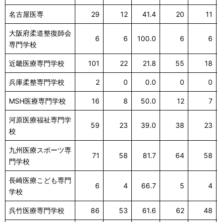
名古屋医専
29
12
41.4
20
11
大阪府柔道整復師会
6
6
100.0
6
6
専門学校
近畿医療専門学校
101
22
21.8
55
18
兵庫柔整専門学校
2
0
0.0
0
0
MSH医療専門学校
16
8
50.0
12
7
河原医療福祉専門学
59
23
39.0
38
23
校
九州医療スポーツ専
71
58
81.7
64
58
門学校
長崎医療こども専門
6
4
66.7
5
4
学校
呉竹医療専門学校
86
53
61.6
62
48