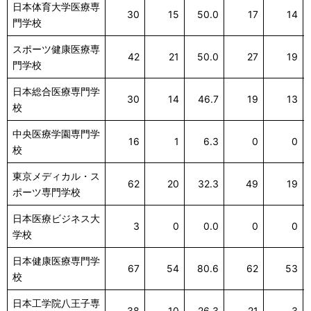
日本体育大学医療専
30
15
50.0
17
14
門学校
スポーツ健康医療専
42
21
50.0
27
19
門学校
日本総合医療専門学
30
14
46.7
19
13
校
中央医療学園専門学
16
1
6.3
0
0
校
東京メディカル・ス
62
20
32.3
49
19
ポーツ専門学校
日本医療ビジネス大
3
0
0.0
0
0
学校
日本健康医療専門学
67
54
80.6
62
53
校
日本工学院八王子専
38
10
26.3
21
3