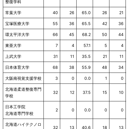
整復学科
常葉大学
40
26
65.0
26
21
宝塚医療大学
55
36
65.5
42
36
環太平洋大学
66
45
68.2
50
44
東亜大学
7
4
57.1
5
4
上武大学
31
11
35.5
21
11
日本体育大学
68
38
55.9
48
34
大阪南視覚支援学校
3
0
0.0
1
0
北海道柔道整復専門
32
12
37.5
15
10
学校
日本工学院
2
0
0.0
0
0
北海道専門学校
北海道ハイテクノロ
32
13
40.6
18
13