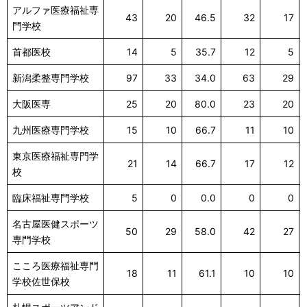
アルファ医療福祉専
43
20
46.5
32
17
門学校
首都医校
14
5
35.7
12
5
新潟柔整専門学校
97
33
34.0
63
29
大阪医専
25
20
80.0
23
20
九州医療専門学校
15
10
66.7
11
10
東京医療福祉専門学
21
14
66.7
17
12
校
臨床福祉専門学校
5
0
0.0
0
0
名古屋医健スポーツ
50
29
58.0
42
27
専門学校
こころ医療福祉専門
18
11
61.1
10
10
学校佐世保校