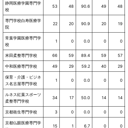
静岡医療学園専門学
53
48
90.6
49
48
校
専門学校白寿医療学
22
20
90.9
20
19
院
常葉学園医療専門学
1
0
0.0
0
0
校
米田柔整専門学校
66
59
89.4
59
57
中和医療専門学校
49
29
59.2
40
29
保育・介護・ビジネ
1
0
0.0
0
0
ス名古屋専門学校
ルネス紅葉スポーツ
34
17
50.0
14
14
柔整専門学校
京都衛生専門学校
3
0
0.0
0
0
京都仏眼医療専門学
15
1
6.7
0
0