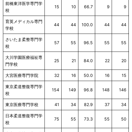
前橋東洋医学専門学
15
10
66.7
9
9
校
育英メディカル専門
44
44
100.0
44
44
学校
さいたま柔整専門学
57
55
96.5
55
55
校
大川学園医療福祉専
25
21
84.0
22
20
門学校
大宮医療専門学院
32
16
50.0
16
15
東京柔道整復専門学
154
149
96.8
148
146
校
東京医療専門学校
41
34
82.9
37
34
日本柔道整復専門学
75
55
73.3
55
50
校