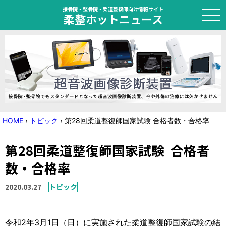
接骨院・整骨院・柔道整復師向け情報サイト
柔整ホットニュース
HOME
トピック
ニュース
HOME
›
トピック
›
第28回柔道整復師国家試験 合格者数・合格率
特集
第28回柔道整復師国家試験 合格者
国家試験対策
数・合格率
学会・セミナー情報
2020.03.27
トピック
プライバシーポリシー
サイトマップ
令和2年3月1日（日）に実施された柔道整復師国家試験の結