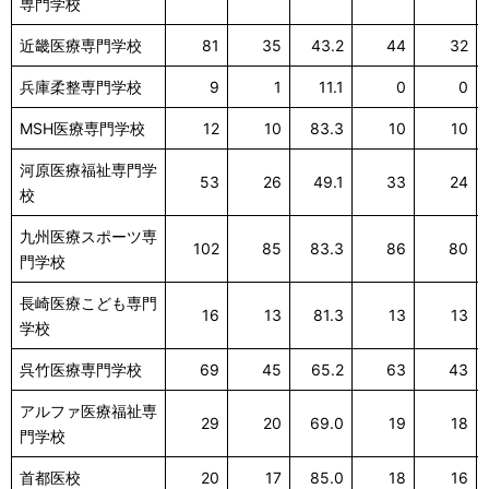
専門学校
近畿医療専門学校
81
35
43.2
44
32
兵庫柔整専門学校
9
1
11.1
0
0
MSH医療専門学校
12
10
83.3
10
10
河原医療福祉専門学
53
26
49.1
33
24
校
九州医療スポーツ専
102
85
83.3
86
80
門学校
長崎医療こども専門
16
13
81.3
13
13
学校
呉竹医療専門学校
69
45
65.2
63
43
アルファ医療福祉専
29
20
69.0
19
18
門学校
首都医校
20
17
85.0
18
16