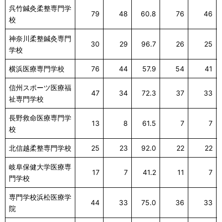
呉竹鍼灸柔整専門学
79
48
60.8
76
46
校
神奈川柔整鍼灸専門
30
29
96.7
26
25
学校
横浜医療専門学校
76
44
57.9
54
41
信州スポーツ医療福
47
34
72.3
37
33
祉専門学校
長野救命医療専門学
13
8
61.5
7
7
校
北信越柔整専門学校
25
23
92.0
22
22
岐阜保健大学医療専
17
7
41.2
11
7
門学校
専門学校浜松医療学
44
33
75.0
36
33
院