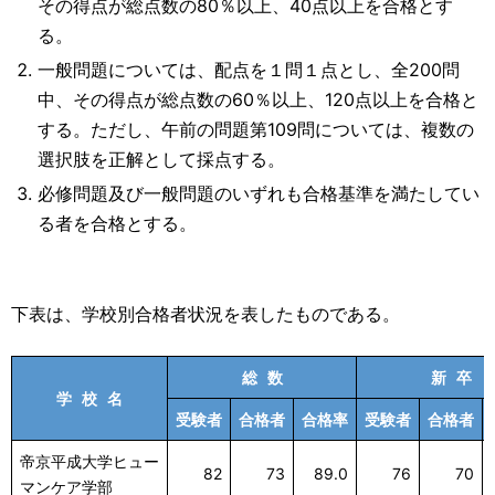
その得点が総点数の80％以上、40点以上を合格とす
る。
一般問題については、配点を１問１点とし、全200問
中、その得点が総点数の60％以上、120点以上を合格と
する。ただし、午前の問題第109問については、複数の
選択肢を正解として採点する。
必修問題及び一般問題のいずれも合格基準を満たしてい
る者を合格とする。
下表は、学校別合格者状況を表したものである。
総 数
新 卒
学 校 名
受験者
合格者
合格率
受験者
合格者
帝京平成大学ヒュー
82
73
89.0
76
70
マンケア学部