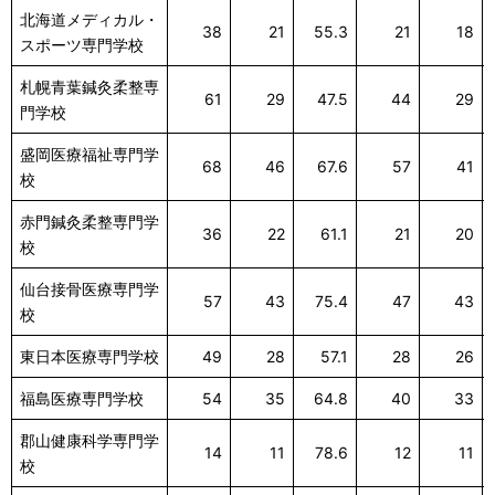
北海道メディカル・
38
21
55.3
21
18
スポーツ専門学校
札幌青葉鍼灸柔整専
61
29
47.5
44
29
門学校
盛岡医療福祉専門学
68
46
67.6
57
41
校
赤門鍼灸柔整専門学
36
22
61.1
21
20
校
仙台接骨医療専門学
57
43
75.4
47
43
校
東日本医療専門学校
49
28
57.1
28
26
福島医療専門学校
54
35
64.8
40
33
郡山健康科学専門学
14
11
78.6
12
11
校