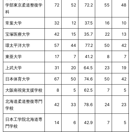
学部東京柔道整復学
72
52
72.2
55
48
科
常葉大学
32
12
37.5
16
10
宝塚医療大学
42
15
35.7
22
13
環太平洋大学
57
44
77.2
50
42
東亜大学
17
7
41.2
8
7
上武大学
31
20
64.5
23
19
日本体育大学
67
50
74.6
50
42
大阪南視覚支援学校
8
5
62.5
7
5
北海道柔道整復専門
42
33
78.6
24
23
学校
日本工学院北海道専
14
6
42.9
7
5
門学校