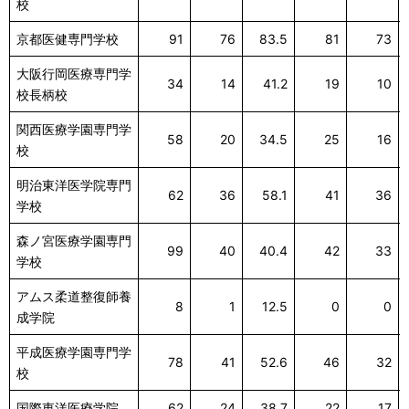
校
京都医健専門学校
91
76
83.5
81
73
大阪行岡医療専門学
34
14
41.2
19
10
校長柄校
関西医療学園専門学
58
20
34.5
25
16
校
明治東洋医学院専門
62
36
58.1
41
36
学校
森ノ宮医療学園専門
99
40
40.4
42
33
学校
アムス柔道整復師養
8
1
12.5
0
0
成学院
平成医療学園専門学
78
41
52.6
46
32
校
国際東洋医療学院
62
24
38.7
22
17