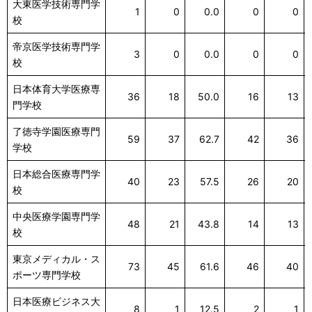
大東医学技術専門学
1
0
0.0
0
0
校
帝京医学技術専門学
3
0
0.0
0
0
校
日本体育大学医療専
36
18
50.0
16
13
門学校
了徳寺学園医療専門
59
37
62.7
42
36
学校
日本総合医療専門学
40
23
57.5
26
20
校
中央医療学園専門学
48
21
43.8
14
13
校
東京メディカル・ス
73
45
61.6
46
40
ポーツ専門学校
日本医療ビジネス大
8
1
12.5
2
1