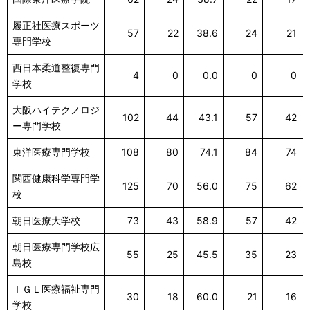
履正社医療スポーツ
57
22
38.6
24
21
専門学校
西日本柔道整復専門
4
0
0.0
0
0
学校
大阪ハイテクノロジ
102
44
43.1
57
42
ー専門学校
東洋医療専門学校
108
80
74.1
84
74
関西健康科学専門学
125
70
56.0
75
62
校
朝日医療大学校
73
43
58.9
57
42
朝日医療専門学校広
55
25
45.5
35
23
島校
ＩＧＬ医療福祉専門
30
18
60.0
21
16
学校