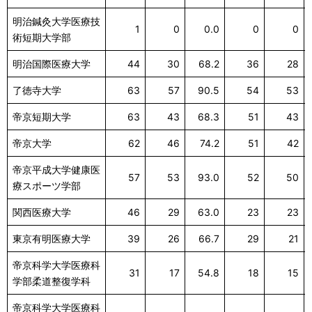
明治鍼灸大学医療技
1
0
0.0
0
0
術短期大学部
明治国際医療大学
44
30
68.2
36
28
了徳寺大学
63
57
90.5
54
53
帝京短期大学
63
43
68.3
51
43
帝京大学
62
46
74.2
51
42
帝京平成大学健康医
57
53
93.0
52
50
療スポーツ学部
関西医療大学
46
29
63.0
23
23
東京有明医療大学
39
26
66.7
29
21
帝京科学大学医療科
31
17
54.8
18
15
学部柔道整復学科
帝京科学大学医療科