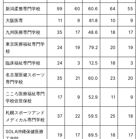
新潟柔整専門学校
99
60
60.6
64
55
大阪医専
11
9
81.8
10
9
九州医療専門学校
35
17
48.6
18
17
東京医療福祉専門学
24
19
79.2
20
19
校
臨床福祉専門学校
24
3
12.5
18
3
名古屋医健スポーツ
35
21
60.0
23
20
専門学校
こころ医療福祉専門
17
9
52.9
11
9
学校佐世保校
札幌スポーツアンド
37
22
59.5
25
18
メディカル専門学校
SOLA沖縄保健医療
19
17
89.5
18
17
工学院