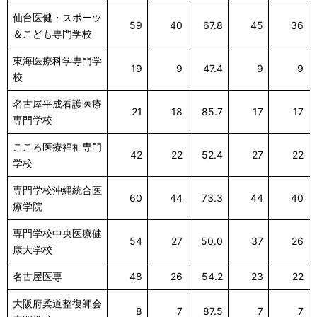
仙台医健・スポーツ
59
40
67.8
45
36
＆こども専門学校
東海医療科学専門学
19
9
47.4
9
9
校
名古屋平成看護医療
21
18
85.7
17
17
専門学校
こころ医療福祉専門
42
22
52.4
27
22
学校
専門学校沖縄統合医
60
44
73.3
44
40
療学院
専門学校中央医療健
54
27
50.0
37
26
康大学校
名古屋医専
48
26
54.2
23
22
大阪府柔道整復師会
8
7
87.5
7
7