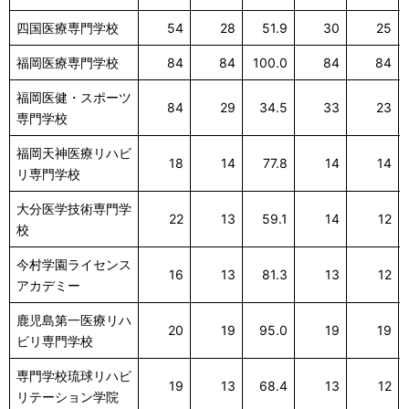
四国医療専門学校
54
28
51.9
30
25
福岡医療専門学校
84
84
100.0
84
84
福岡医健・スポーツ
84
29
34.5
33
23
専門学校
福岡天神医療リハビ
18
14
77.8
14
14
リ専門学校
大分医学技術専門学
22
13
59.1
14
12
校
今村学園ライセンス
16
13
81.3
13
12
アカデミー
鹿児島第一医療リハ
20
19
95.0
19
19
ビリ専門学校
専門学校琉球リハビ
19
13
68.4
13
12
リテーション学院