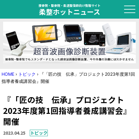
接骨院・整骨院・柔道整復師向け情報サイト
柔整ホットニュース
HOME
トピック
ニュース
HOME
›
トピック
›
『「匠の技 伝承」プロジェクト2023年度第1回
指導者養成講習会』開催
特集
『「匠の技 伝承」プロジェクト
国家試験対策
2023年度第1回指導者養成講習会』
学会・セミナー情報
開催
プライバシーポリシー
サイトマップ
2023.04.25
トピック