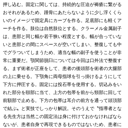
押し込む。固定に関しては、持続的な圧迫が褥瘡に繋がる
おそれがあるため、踵骨にあたらないように少し浮くくら
いのイメージで固定具にカーブを作る。足底部にも軽くア
ーチを作る。肢位は自然肢位とする。クラーメル金属副子
は、患部と同じ幅か若干狭い程度とする。幅が合っていな
いと患部との間にスペースが空いてしまい、整復しても中
でグラついてしまうため、適当な幅の副子を使うことが非
常に重要だ。顎関節脱臼については今回は口外法で整復す
る。まず術者が正座をして、患者の後頭部を術者の大腿部
の上に乗せる。下顎角に両母指球を引っ掛けるようにして
下方に押圧する。固定には投石帯を使用する。切込みをい
れた部分を頤部に当て、上方の包帯を前から頸部に回して
前額部で止める。下方の包帯は耳介の前方を通って頭頂部
で結ぶ〟と実技でしっかり解説。そのうえで〝指導者とな
る先生方は当然この固定法は身に付けておかなければなら
ないが、患者自身で再現できるものではないため、患者に