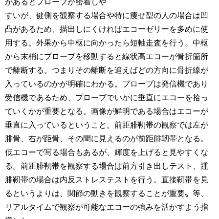
があるとプローブが密着しや
すいが、健側を観察する場合や特に痩せ型の人の場合は凹
凸があるため、描出しにくければエコーゼリーを多めに使
用する。外果から中枢に向かったら短軸走査を行う。中枢
から末梢にプローブを移動すると線状高エコーが骨折箇所
で離断する。つまりその離断を追えばどの方向に骨折線が
入っているのかが明確にわかる。プローブは発信機であり
受信機であるため、プローブでいかに垂直にエコーを拾っ
ていくかが重要となる。画像が鮮明である場合はエコーが
垂直に入っているということ。前距腓靭帯の観察では左が
腓骨、右が距骨、その間に見えるのが前距腓靭帯となる。
低エコーで写る場合もあるが、輝度を上げると見やすくな
る。前距腓靭帯を観察する場合は前方引き出しテスト、踵
腓靭帯の場合は内反ストレステストを行う。直接靭帯を見
るというよりは、関節の動きを観察することが重要〟等、
リアルタイムで観察が可能なエコーの強みを活かすよう指