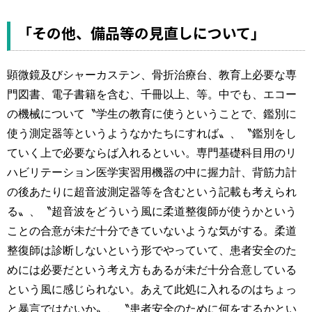
「その他、備品等の見直しについて」
顕微鏡及びシャーカステン、骨折治療台、教育上必要な専
門図書、電子書籍を含む、千冊以上、等。中でも、エコー
の機械について〝学生の教育に使うということで、鑑別に
使う測定器等というようなかたちにすれば〟、〝鑑別をし
ていく上で必要ならば入れるといい。専門基礎科目用のリ
ハビリテーション医学実習用機器の中に握力計、背筋力計
の後あたりに超音波測定器等を含むという記載も考えられ
る〟、〝超音波をどういう風に柔道整復師が使うかという
ことの合意が未だ十分できていないような気がする。柔道
整復師は診断しないという形でやっていて、患者安全のた
めには必要だという考え方もあるが未だ十分合意している
という風に感じられない。あえて此処に入れるのはちょっ
と暴言ではないか〟、〝患者安全のために何をするかとい