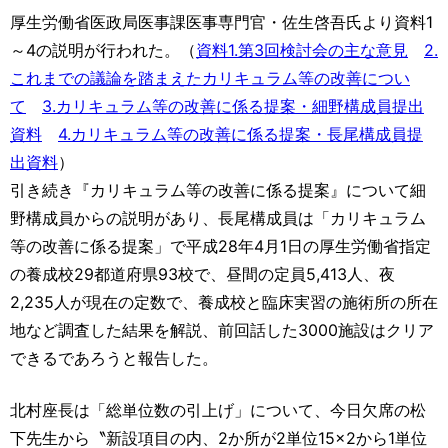
厚生労働省医政局医事課医事専門官・佐生啓吾氏より資料1
～4の説明が行われた。（
資料1.第3回検討会の主な意見
2.
これまでの議論を踏まえたカリキュラム等の改善につい
て
3.カリキュラム等の改善に係る提案・細野構成員提出
資料
4.カリキュラム等の改善に係る提案・長尾構成員提
出資料
）
引き続き『カリキュラム等の改善に係る提案』について細
野構成員からの説明があり、長尾構成員は「カリキュラム
等の改善に係る提案」で平成28年4月1日の厚生労働省指定
の養成校29都道府県93校で、昼間の定員5,413人、夜
2,235人が現在の定数で、養成校と臨床実習の施術所の所在
地など調査した結果を解説、前回話した3000施設はクリア
できるであろうと報告した。
北村座長は「総単位数の引上げ」について、今日欠席の松
下先生から〝新設項目の内、2か所が2単位15×2から1単位