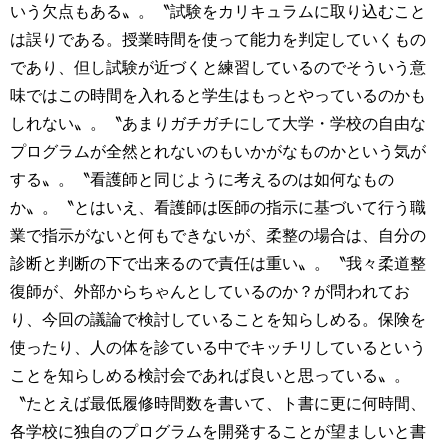
いう欠点もある〟。〝試験をカリキュラムに取り込むこと
は誤りである。授業時間を使って能力を判定していくもの
であり、但し試験が近づくと練習しているのでそういう意
味ではこの時間を入れると学生はもっとやっているのかも
しれない〟。〝あまりガチガチにして大学・学校の自由な
プログラムが全然とれないのもいかがなものかという気が
する〟。〝看護師と同じように考えるのは如何なもの
か〟。〝とはいえ、看護師は医師の指示に基づいて行う職
業で指示がないと何もできないが、柔整の場合は、自分の
診断と判断の下で出来るので責任は重い〟。〝我々柔道整
復師が、外部からちゃんとしているのか？が問われてお
り、今回の議論で検討していることを知らしめる。保険を
使ったり、人の体を診ている中でキッチリしているという
ことを知らしめる検討会であれば良いと思っている〟。
〝たとえば最低履修時間数を書いて、ト書に更に何時間、
各学校に独自のプログラムを開発することが望ましいと書