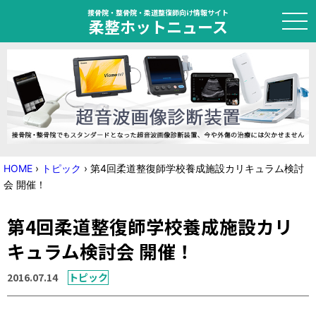
接骨院・整骨院・柔道整復師向け情報サイト
柔整ホットニュース
HOME
トピック
ニュース
HOME
›
トピック
›
第4回柔道整復師学校養成施設カリキュラム検討
会 開催！
特集
第4回柔道整復師学校養成施設カリ
国家試験対策
キュラム検討会 開催！
学会・セミナー情報
2016.07.14
トピック
プライバシーポリシー
サイトマップ