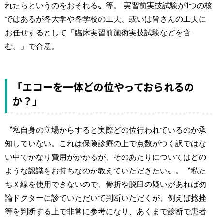
れたらというのをおそれる〟等。 実習前実技試験が1つの核
ではあるが各大学や各学校の工夫、或いは皆さんの工夫に
お任せするとして「臨床実習前施術実技試験などを含
む。」で合意。
「エコーを一体どの位やっておられるの
か？」
〝私自身の立場からすると実際どの位行われているのか承
知していない。これは保険診療の上で点数がつく訳ではな
い中でかなり費用がかかるが、そのあたりについてはどの
ような認識をお持ちなのか教えていただきたい〟。〝私た
ちＸ線を使用できないので、骨折や脱臼の疑いがあれば勿
論ドクターに診ていただいて判断いただくが、例えば捻挫
等を判断する上で非常に参考になり、あくまで診断で患者