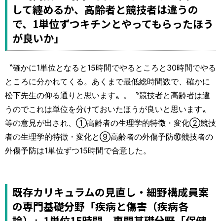
して纏めるか、高齢者と競技者は違うの
で、1単位ずつキチンとやってもらったほう
が良いか」
〝確かに1単位となると15時間でやるところと30時間でやる
ところに分かれてくる。あくまで最低総時間数で、確かに
松下先生の仰る通りと思います〟。〝競技者と高齢者は違
うのでこれは単位を分けておいたほうが良いと思います〟
等の意見が出され、①高齢者の生理学的特徴・変化②競技
者の生理学的特徴・変化と⑨高齢者の外傷予防⑩競技者の
外傷予防は1単位ずつ15時間で合意した。
既存カリキュラムの見直し・細野構成員案
の専門基礎分野「疾病と傷害（疾病各
論）」1単位15時間、専門基礎分野「保健