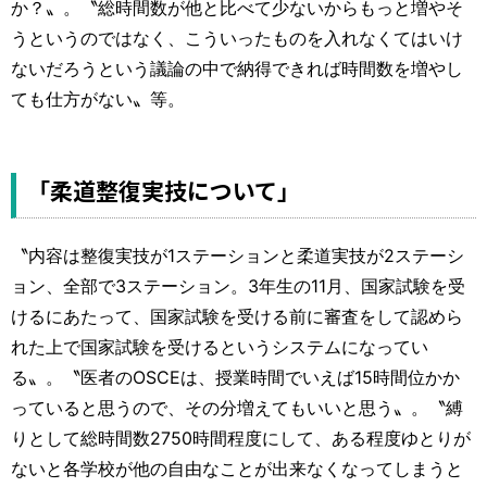
か？〟。〝総時間数が他と比べて少ないからもっと増やそ
うというのではなく、こういったものを入れなくてはいけ
ないだろうという議論の中で納得できれば時間数を増やし
ても仕方がない〟等。
「柔道整復実技について」
〝内容は整復実技が1ステーションと柔道実技が2ステーシ
ョン、全部で3ステーション。3年生の11月、国家試験を受
けるにあたって、国家試験を受ける前に審査をして認めら
れた上で国家試験を受けるというシステムになってい
る〟。〝医者のOSCEは、授業時間でいえば15時間位かか
っていると思うので、その分増えてもいいと思う〟。〝縛
りとして総時間数2750時間程度にして、ある程度ゆとりが
ないと各学校が他の自由なことが出来なくなってしまうと