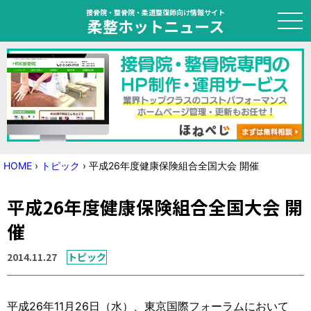
接骨院・整骨院・柔道整復師向け情報サイト
柔整ホットニュース
HOME
トピック
ニュース
HOME
›
トピック
›
平成26年度健康保険組合全国大会 開催
特集
平成26年度健康保険組合全国大会 開
国家試験対策
催
学会・セミナー情報
2014.11.27
トピック
プライバシーポリシー
サイトマップ
平成26年11月26日（水）、東京国際フォーラムにおいて