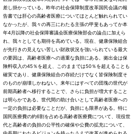
差し掛かっている。昨年の社会保障制度改革国民会議の報
告書では肝心の高齢者医療についてほとんど触れられてい
なかったが、我々の再三にわたる主張の甲斐もあってか本
年4月以降の社会保障審議会医療保険部会の論点に加えら
れ、我々としても期待を高めている。現在、健康保険組合
が先行きの見えない苦しい財政状況を強いられている最大
の要因は、高齢者医療への過重な負担にある。拠出金は保
険料収入の45％を超え、このままでは50％を超えることも
確実であり、健康保険組合の存続だけでなく皆保険制度そ
のものが崩壊しかねない。来年にはすべての団塊の世代が
前期高齢者へ移行することで、さらに負担が増大すること
は明らかである。世代間の助け合いとして高齢者医療への
一定の負担は必要なことだが、負担にも限界がある。特に
国民医療費の約6割を占める高齢者医療費について、現役世
代と高齢者の負担の公平性の確保や公費の拡充について、
中長期にわたるビジョンを持ったうえで改革が進められる