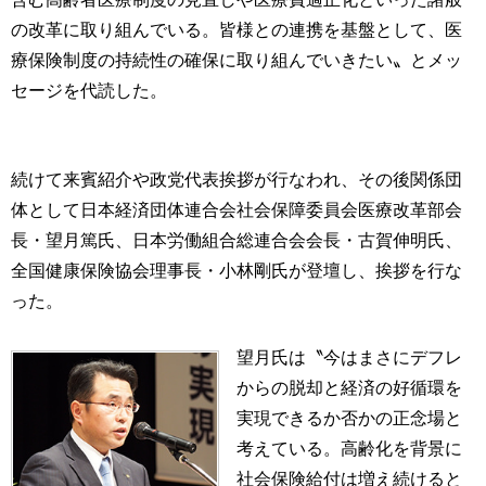
の改革に取り組んでいる。皆様との連携を基盤として、医
療保険制度の持続性の確保に取り組んでいきたい〟とメッ
セージを代読した。
続けて来賓紹介や政党代表挨拶が行なわれ、その後関係団
体として日本経済団体連合会社会保障委員会医療改革部会
長・望月篤氏、日本労働組合総連合会会長・古賀伸明氏、
全国健康保険協会理事長・小林剛氏が登壇し、挨拶を行な
った。
望月氏は〝今はまさにデフレ
からの脱却と経済の好循環を
実現できるか否かの正念場と
考えている。高齢化を背景に
社会保険給付は増え続けると