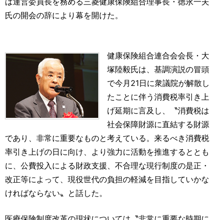
は運営委員長を務める三菱健康保険組合理事長・徳永一夫
氏の開会の辞により幕を開けた。
健康保険組合連合会会長・大
塚陸毅氏は、基調演説の冒頭
で今月21日に衆議院が解散し
たことに伴う消費税率引き上
げ延期に言及し、〝消費税は
社会保障財源に直結する財源
であり、非常に重要なものと考えている。来るべき消費税
率引き上げの日に向け、より強力に活動を推進するととも
に、公費投入による財政支援、不合理な現行制度の是正・
改正等によって、現役世代の負担の軽減を目指していかな
ければならない〟と話した。
医療保険制度改革の現状については〝非常に重要な時期に